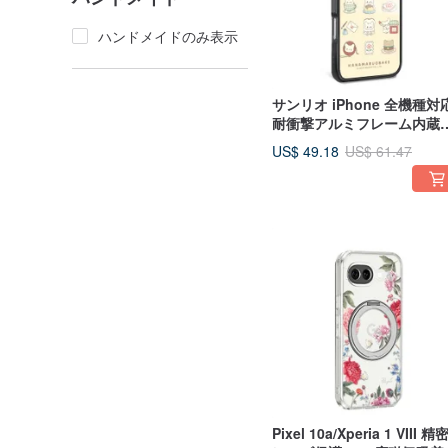
ハンドメイドのみ表示
サンリオ iPhone 全機種対
耐衝撃アルミフレーム内蔵
ックスタンド付きスマホケ
US$ 49.18
US$ 61.47
ス - 花丸日常
Pixel 10a/Xperia 1 VIII 精