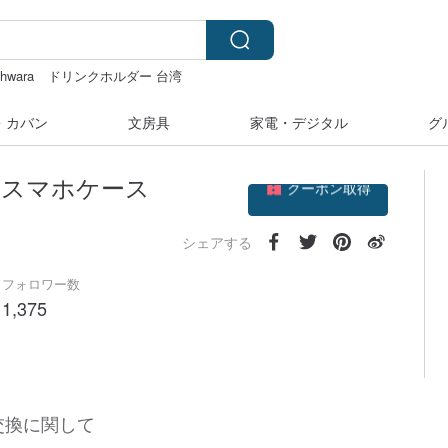
hwara
ドリンクホルダー 台湾
・カバン
文房具
家電・デジタル
グ
クーポン取得
タル スマホケース
フォローする
シェアする
フォロワー数
1,375
交換に関して