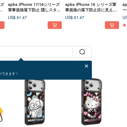
ーズ
apbs iPhone 17/16シリーズ
apbs iPhone 16 シリーズ軍
a
な
軍事規格落下防止 隠しスタン
事規格の落下防止目に見えな
ー
-
ド付きMagsafe対応スマホケ
いスタンド磁気電話ケース -
付
US$ 61.47
US$ 61.47
US
ース - 選べる豊富なデザイン3
複数の写真オプション 2
ン
ン
ができます！