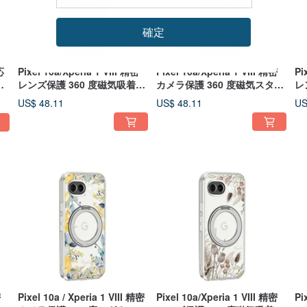
確定
応
Pixel 10a/Xperia 1 VIII 精密
Pixel 10a/Xperia 1 VIII 精密
Pi
キ
レンズ保護 360 度磁気吸着ス
カメラ保護 360 度磁気スタン
レ
ー
タンドケース - 十里春
ドケース -四季 - 冬
タ
US$ 48.11
US$ 48.11
US
密
Pixel 10a / Xperia 1 VIII 精密
Pixel 10a/Xperia 1 VIII 精密
Pi