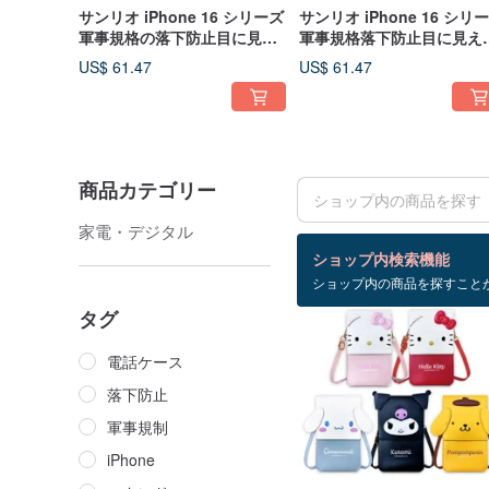
サンリオ iPhone 16 シリーズ
サンリオ iPhone 16 シリ
軍事規格の落下防止目に見え
軍事規格落下防止目に見え
ないスタンド磁気電話ケース
いスタンド磁気電話ケース 
US$ 61.47
US$ 61.47
- 複数の写真から選択可能 1
複数の写真が利用可能 2
商品カテゴリー
家電・デジタル
検索結果：2,331 件
ショップ内検索機能
ショップ内の商品を探すこと
タグ
電話ケース
落下防止
軍事規制
iPhone