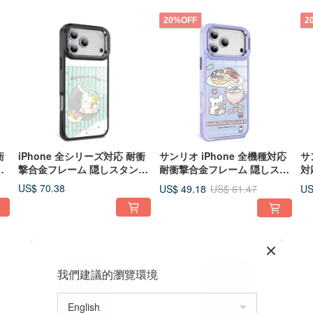
20%OFF
2
衝
iPhone 全シリーズ対応 耐衝
サンリオ iPhone 全機種対応
サ
ド
撃合金フレーム 隠しスタンド
耐衝撃合金フレーム 隠しスタ
対
 -
ミラー MagSafe 対応ケース -
ンド付きスマホケース - ドー
ス
US$ 70.38
US$ 49.18
US
US$ 61.47
ムーンフローラル
ナツ花丸
ミ
我們建議的瀏覽環境