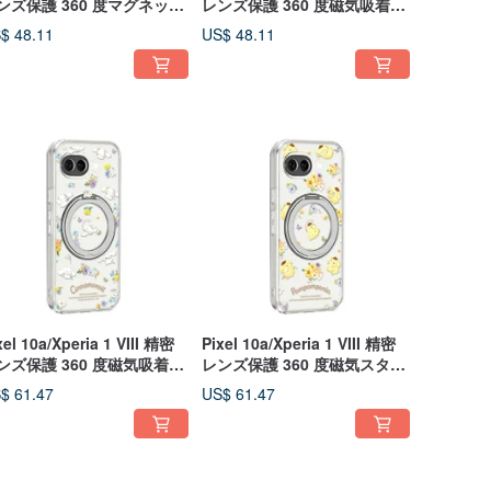
ンズ保護 360 度マグネット
レンズ保護 360 度磁気吸着ス
タンドケース - 若歌詩
タンドケース - 風吹半夏
$ 48.11
US$ 48.11
xel 10a/Xperia 1 VIII 精密
Pixel 10a/Xperia 1 VIII 精密
ンズ保護 360 度磁気吸着ス
レンズ保護 360 度磁気スタン
ンドケース - フラワーシー
ドケース - 花咲くポムポムプ
$ 61.47
US$ 61.47
ン シナモロール
リン