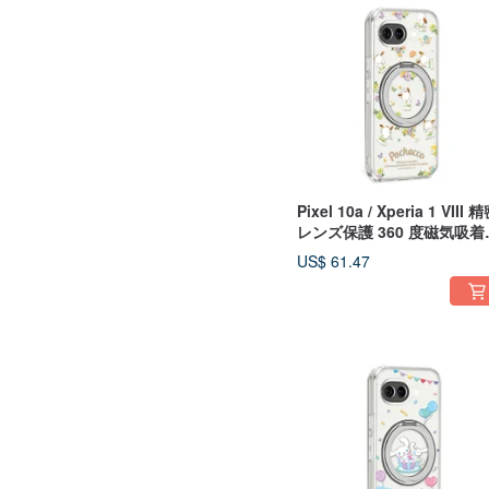
Pixel 10a / Xperia 1 VIII 
レンズ保護 360 度磁気吸着
タンドケース - 花咲くパチ
US$ 61.47
ック