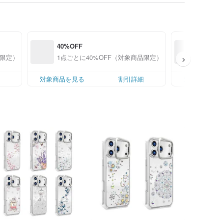
40%OFF
40%O
品限定）
1点ごとに40%OFF（対象商品限定）
1点ご
細
対象商品を見る
割引詳細
対象商品を