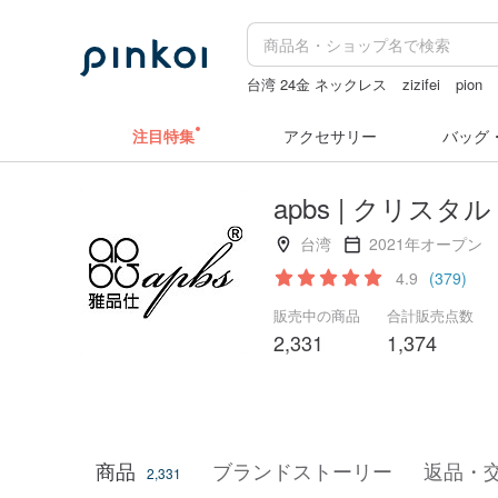
台湾 24金 ネックレス
zizifei
pion
キーホルダー
ラベルシール
水着
注目特集
アクセサリー
バッグ
apbs | クリス
台湾
2021年オープン
4.9
(379)
販売中の商品
合計販売点数
2,331
1,374
商品
ブランドストーリー
返品・
2,331