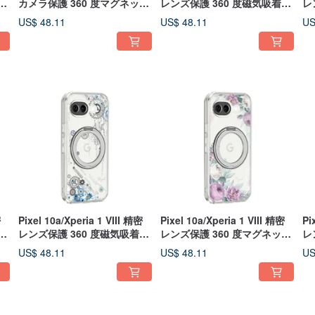
ス
カメラ保護 360 度マグネット
レンズ保護 360 度磁気吸着ス
レ
スタンドケース - 真夏の夢
タンドケース - 秋分
ス
US$ 48.11
US$ 48.11
US
密
Pixel 10a/Xperia 1 VIII 精密
Pixel 10a/Xperia 1 VIII 精密
Pi
ス
レンズ保護 360 度磁気吸着ス
レンズ保護 360 度マグネット
レ
ワ
タンドケース - 源動
スタンドケース - セレニティ
タ
US$ 48.11
US$ 48.11
US
パープル
ズ