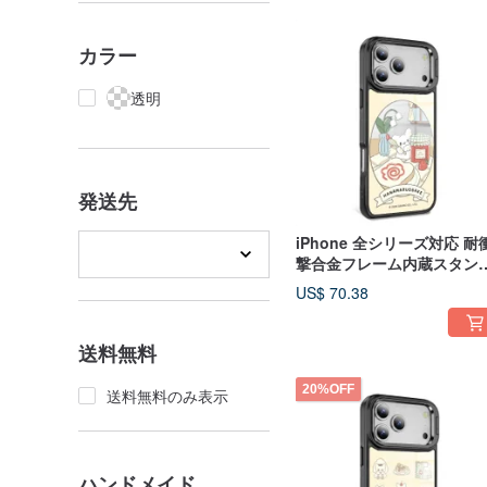
カラー
透明
発送先
iPhone 全シリーズ対応 耐
撃合金フレーム内蔵スタン
付き ミラーMagsafe ケース
US$ 70.38
ジャムと花丸
送料無料
20%OFF
送料無料のみ表示
ハンドメイド