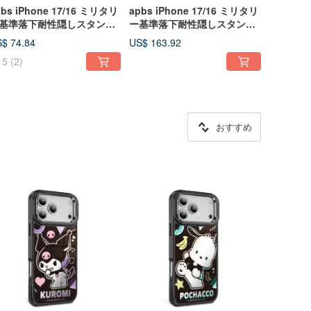
pbs iPhone 17/16 ミリタリ
apbs iPhone 17/16 ミリタリ
基準落下耐性隠しスタンド
ー基準落下耐性隠しスタンド
きクリスタルデコレーショ
付きクリスタルデコレーショ
$ 74.84
US$ 163.92
スマホケース - 複数デザイ
ンスマホケース - 複数デザイ
5
(2)
選択可能6
ン選択可4
おすすめ