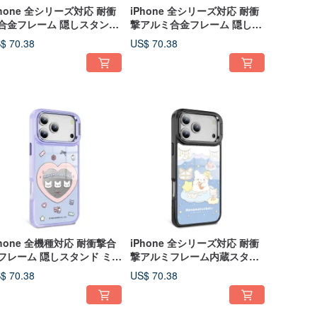
Phone 全シリーズ対応 耐衝
iPhone 全シリーズ対応 耐衝
合金フレーム 隠しスタンド
撃アルミ合金フレーム 隠しス
ラーマグネットケース -
タンド付き ミラー磁気吸着ケ
$ 70.38
US$ 70.38
OP クロミ
ース - POP ポチャッコ
Phone 全機種対応 耐衝撃合
iPhone 全シリーズ対応 耐衝
フレーム 隠しスタンド ミラ
撃アルミフレーム内蔵スタン
Magsafe ケース - ハート花
ド付きマグネットミラーケー
$ 70.38
US$ 70.38
ス - おやすみ花丸