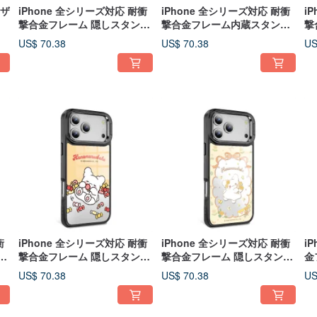
レザ
iPhone 全シリーズ対応 耐衝
iPhone 全シリーズ対応 耐衝
i
撃合金フレーム 隠しスタンド
撃合金フレーム内蔵スタンド
撃
ミラー MagSafe 対応ケース -
付きミラーMagSafe ケース -
ミ
US$ 70.38
US$ 70.38
US
POP 大ハンモック
POP ハローキティ
P
衝
iPhone 全シリーズ対応 耐衝
iPhone 全シリーズ対応 耐衝
i
ド
撃合金フレーム 隠しスタンド
撃合金フレーム 隠しスタンド
金
ワッ
ミラー MagSafe 対応ケース -
ミラーMagsafe ケース - タン
ー
US$ 70.38
US$ 70.38
US
キャンディフラワー
ポポ花丸
丸