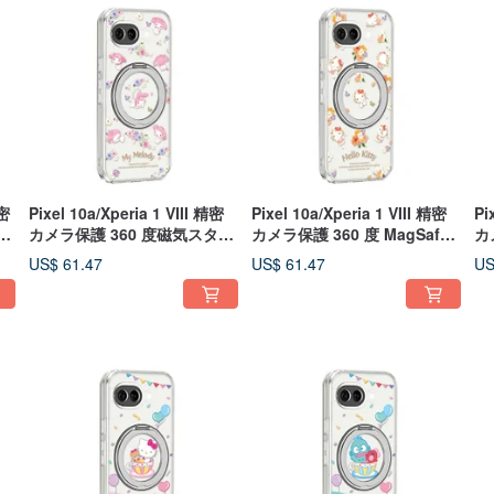
精密
Pixel 10a/Xperia 1 VIII 精密
Pixel 10a/Xperia 1 VIII 精密
Pi
ス
カメラ保護 360 度磁気スタン
カメラ保護 360 度 MagSafe
カ
ャ
ドケース - 花咲くメロディ
対応回転スタンドケース - ハ
ド
US$ 61.47
US$ 61.47
US
ローキティ花祭り