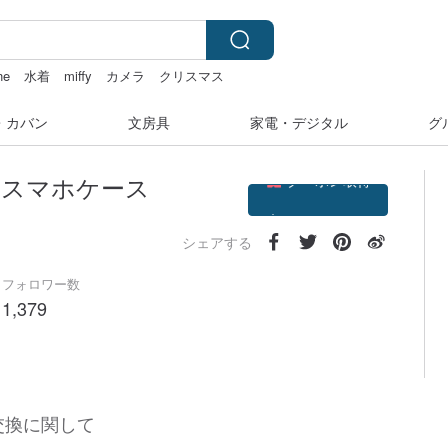
ne
水着
miffy
カメラ
クリスマス
・カバン
文房具
家電・デジタル
グ
クーポン取得
タル スマホケース
フォローする
シェアする
フォロワー数
1,379
交換に関して