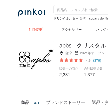
ドリンクホルダー 台湾
sugar valenti
ラベルシール
スヌーピー
注目特集
アクセサリー
バッグ
apbs | クリス
台湾
2021年オープン
4.9
(379)
販売中の商品
合計販売点数
2,331
1,377
商品
ブランドストーリー
返品・
2,331