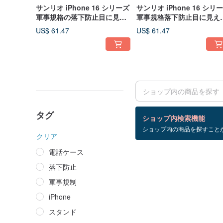
サンリオ iPhone 16 シリーズ
サンリオ iPhone 16 シリ
軍事規格の落下防止目に見え
軍事規格落下防止目に見え
ないスタンド磁気電話ケース
いスタンド磁気電話ケース 
US$ 61.47
US$ 61.47
- 複数の写真から選択可能 1
複数の写真が利用可能 2
タグ
検索結果：0 件
ショップ内検索機能
ショップ内の商品を探すこと
iPhone+17+Air
クリア
電話ケース
落下防止
軍事規制
iPhone
スタンド