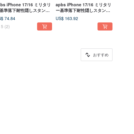
pbs iPhone 17/16 ミリタリ
apbs iPhone 17/16 ミリタリ
基準落下耐性隠しスタンド
ー基準落下耐性隠しスタンド
きクリスタルデコレーショ
付きクリスタルデコレーショ
$ 74.84
US$ 163.92
スマホケース - 複数デザイ
ンスマホケース - 複数デザイ
5
(2)
選択可能6
ン選択可4
おすすめ