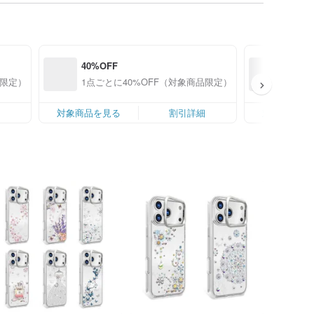
40%OFF
40%O
品限定）
1点ごとに40%OFF（対象商品限定）
1点ご
細
対象商品を見る
割引詳細
対象商品を