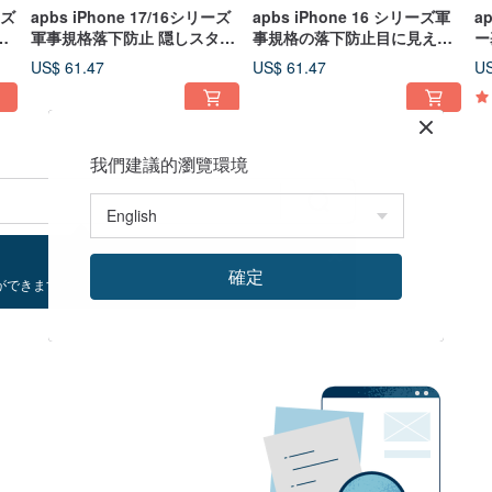
ーズ
apbs iPhone 17/16シリーズ
apbs iPhone 16 シリーズ軍
a
な
軍事規格落下防止 隠しスタン
事規格の落下防止目に見えな
ー
-
ド付きMagsafe対応スマホケ
いスタンド磁気電話ケース -
付
US$ 61.47
US$ 61.47
US
ース - 選べる豊富なデザイン3
複数の写真オプション 2
ン
ン
我們建議的瀏覽環境
確定
ができます！