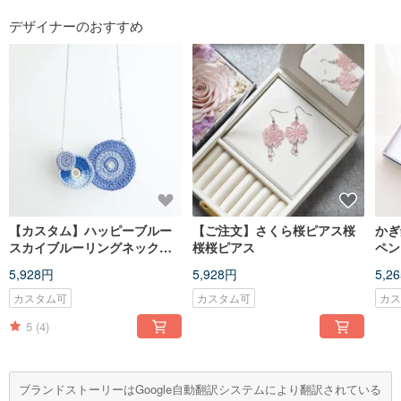
フォローする
デザイナーのおすすめ
【カスタム】ハッピーブルー
【ご注文】さくら桜ピアス桜
かぎ
スカイブルーリングネックレ
桜桜ピアス
ペン
スBlessedRingBlueSkyネッ
5,928円
5,928円
5,2
クレス
カスタム可
カスタム可
カ
5
(4)
ブランドストーリーはGoogle自動翻訳システムにより翻訳されている