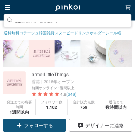
素敵な生活グッズを探そう
送料無料
コラージュ
韓国雑貨
スヌーピー
ドリンクホルダー
シール帳
armeiLittleThings
香港 | 2016年オープン
前回オンライン
1週間以上
4.9
(246)
発送までの所要
フォロワー数
合計販売点数
返信まで
時間
1,102
759
数時間以内
1週間以内
クーポン取得
デザイナーに連絡