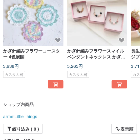
かぎ針編みフラワーコースタ
かぎ針編みフラワースマイル
長生
ー 4色展開
ペンダントネックレス かぎ針
ジブ
編みフラワースマイルペンダ
レス
3,938円
5,265円
3,7
ントネックレス
アル
カスタム可
カスタム可
カ
ショップ内商品
armeiLittleThings
絞り込み ( 0 )
表示順