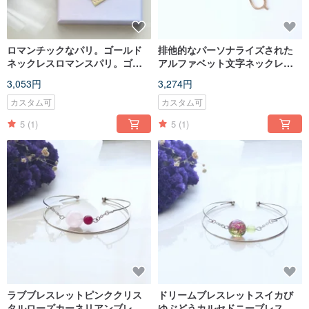
ロマンチックなパリ。ゴールド
排他的なパーソナライズされた
ネックレスロマンスパリ。ゴー
アルファベット文字ネックレス
ルデンネックレス
オプションの12色クリスタルア
3,053円
3,274円
ルファベット文字ネックレス
カスタム可
カスタム可
5
(1)
5
(1)
ラブブレスレットピンククリス
ドリームブレスレットスイカび
タルローズカーネリアンブレス
ゆぶどうカルセドニーブレスレ