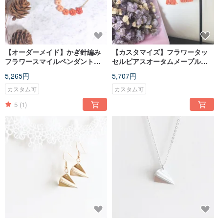
【オーダーメイド】かぎ針編み
【カスタマイズ】フラワータッ
フラワースマイルペンダントネ
セルピアスオータムメープルか
ックレス
ぎ針編みフラワータッセルピア
5,265円
5,707円
ス
カスタム可
カスタム可
5
(1)