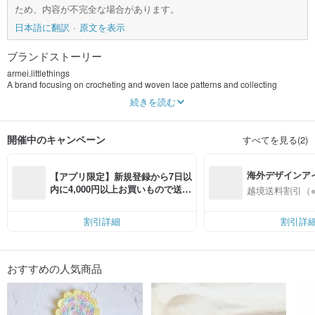
ため、内容が不完全な場合があります。
日本語に翻訳
原文を表示
ブランドストーリー
armei.littlethings
A brand focusing on crocheting and woven lace patterns and collecting
exquisite small objects to produce high-quality accessories.
続きを読む
Stick to hand-made, and produce works with warmth.
Insist on choosing high-quality materials, so that the vitality of the work is
開催中のキャンペーン
すべてを見る(2)
durable and durable.
海外デザインア
【アプリ限定】新規登録から7日以
入
内に4,000円以上お買いもので送料
越境送料割引（
無料（最大500円OFF）
割引詳細
割引詳
おすすめの人気商品