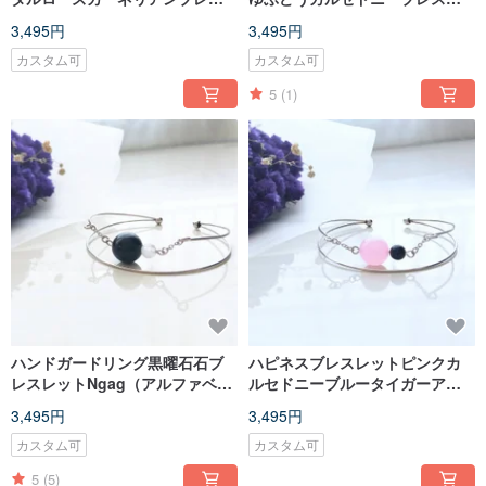
レットブレスレット（英字/ハー
ットブレスレット（英字・ハー
3,495円
3,495円
トを追加可能）
ト追加可能）
カスタム可
カスタム可
5
(1)
ハンドガードリング黒曜石石ブ
ハピネスブレスレットピンクカ
レスレットNgag（アルファベッ
ルセドニーブルータイガーアイ
ト追加可能/ HH）
ブレスレットブレスレット（英
3,495円
3,495円
字/ハートを追加可能）
カスタム可
カスタム可
5
(5)