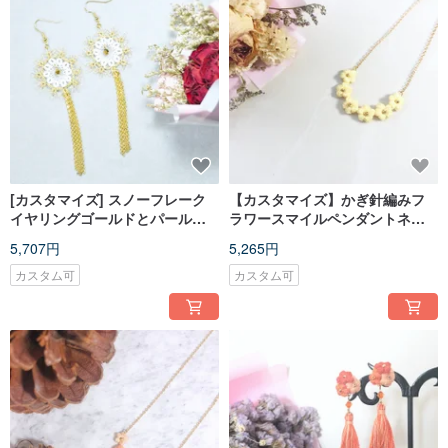
[カスタマイズ] スノーフレーク
【カスタマイズ】かぎ針編みフ
イヤリングゴールドとパールホ
ラワースマイルペンダントネッ
ワイトのタティングレース スノ
クレス
5,707円
5,265円
ーフレーク ピアス
カスタム可
カスタム可