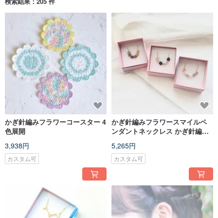
検索結果：205 件
かぎ針編みフラワーコースター 4
かぎ針編みフラワースマイルペ
色展開
ンダントネックレス かぎ針編み
フラワースマイルペンダントネ
3,938円
5,265円
ックレス
カスタム可
カスタム可