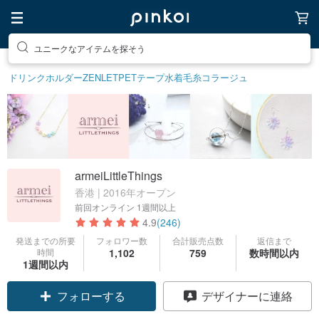
ユニークなアイテムを探そう
ドリンクホルダー
ZENLET
PETテープ
水着
毛糸
コラージュ
armeiLittleThings
香港 | 2016年オープン
前回オンライン
1週間以上
4.9
(246)
発送までの所要
フォロワー数
合計販売点数
返信まで
時間
1,102
759
数時間以内
クーポン取得
1週間以内
デザイナーに連絡
フォローする