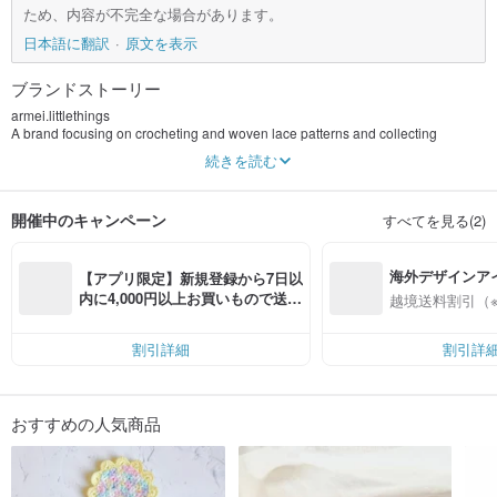
ため、内容が不完全な場合があります。
日本語に翻訳
原文を表示
ブランドストーリー
armei.littlethings
A brand focusing on crocheting and woven lace patterns and collecting
exquisite small objects to produce high-quality accessories.
続きを読む
Stick to hand-made, and produce works with warmth.
Insist on choosing high-quality materials, so that the vitality of the work is
開催中のキャンペーン
すべてを見る(2)
durable and durable.
海外デザインア
【アプリ限定】新規登録から7日以
入
内に4,000円以上お買いもので送料
越境送料割引（
無料（最大500円OFF）
割引詳細
割引詳
おすすめの人気商品