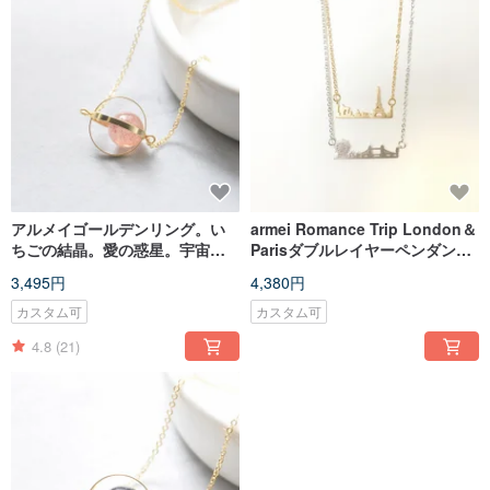
アルメイゴールデンリング。い
armei Romance Trip London＆
ちごの結晶。愛の惑星。宇宙の
Parisダブルレイヤーペンダント
ネックレスのゴールデンリン
ネックレス
3,495円
4,380円
グ。ストロベリークリスタル。
ラブプラネット。ギャラクシー
カスタム可
カスタム可
ネックレス
4.8
(21)