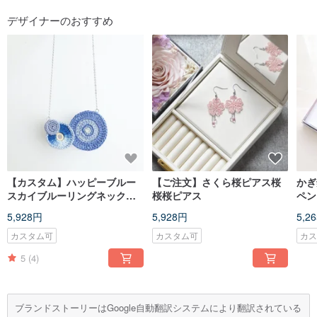
デザイナーのおすすめ
【カスタム】ハッピーブルー
【ご注文】さくら桜ピアス桜
かぎ
スカイブルーリングネックレ
桜桜ピアス
ペン
スBlessedRingBlueSkyネッ
5,928円
5,928円
5,2
クレス
カスタム可
カスタム可
カ
5
(4)
ブランドストーリーはGoogle自動翻訳システムにより翻訳されている