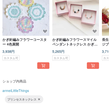
かぎ針編みフラワーコースタ
かぎ針編みフラワースマイル
長生
ー 4色展開
ペンダントネックレス かぎ針
ジブ
編みフラワースマイルペンダ
レス
3,938円
5,265円
3,7
ントネックレス
アル
カスタム可
カスタム可
カ
ショップ内商品
armeiLittleThings
プリンセスネックレス