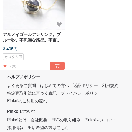
アルメイゴールデンリング。ブ
ルー砂。不思議な惑星。宇宙の
ネックレスのゴールデンリン
3,495円
グ。青い砂岩。不思議な惑星。
ギャラクシーネックレス
カスタム可
5
(9)
ヘルプ／ポリシー
よくあるご質問
はじめての方へ
返品ポリシー
利用規約
特定商取引法に基づく表記
プライバシーポリシー
Pinkoiのご利用の流れ
Pinkoiについて
Pinkoiとは
会社概要
ESGの取り組み
Pinkoiマスコット
採用情報
出店希望の方はこちら