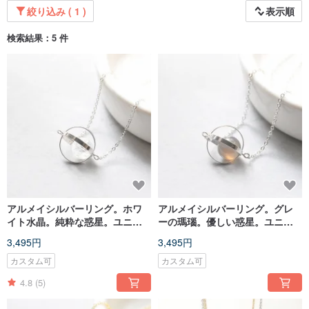
絞り込み ( 1 )
表示順
検索結果：5 件
アルメイシルバーリング。ホワ
アルメイシルバーリング。グレ
イト水晶。純粋な惑星。ユニバ
ーの瑪瑙。優しい惑星。ユニバ
ースネックレススライバーリン
ースネックレススライバーリン
3,495円
3,495円
グ。結晶。ピュアプラネット。
グ。瑪瑙灰色。テンダープラネ
ギャラクシーネックレス
ット。ギャラクシーネックレス
カスタム可
カスタム可
4.8
(5)