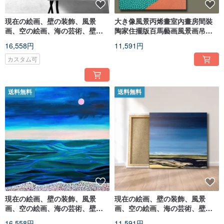
現在の絵画、壁の装飾、風景
大き像風景丙烯畫室內畫房間裝
画、空の絵画、海の芸術、壁の
陶家住擺版百馬藝画風景画吊り
装飾、オリジナルの手描きの絵
絵家具
16,558円
11,591円
画。
カスタム可
送料無料
送料無料
現在の絵画、壁の装飾、風景
現在の絵画、壁の装飾、風景
画、空の絵画、海の芸術、壁の
画、空の絵画、海の芸術、壁の
装飾、オリジナルの手描きの絵
装飾、オリジナルの手描きの絵
16,558円
11,591円