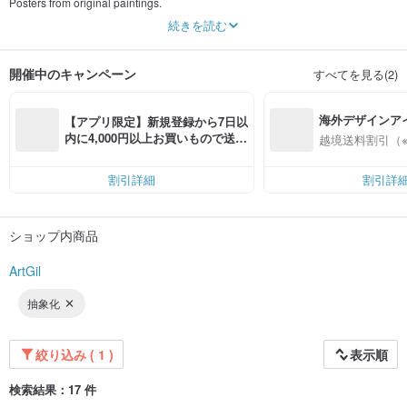
Posters from original paintings.
Paintings for the interior, decorate your home.
続きを読む
Acrylic, watercolor, paper, canvas.
開催中のキャンペーン
すべてを見る(2)
海外デザインア
【アプリ限定】新規登録から7日以
入
内に4,000円以上お買いもので送料
越境送料割引（
無料（最大500円OFF）
割引詳細
割引詳
ショップ内商品
ArtGil
抽象化
絞り込み ( 1 )
表示順
検索結果：17 件