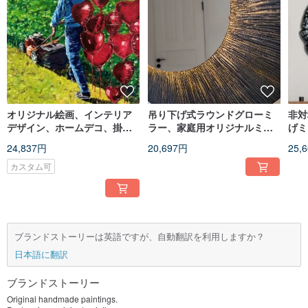
オリジナル絵画、インテリア
吊り下げ式ラウンドグローミ
非対
デザイン、ホームデコ、掛け
ラー、家庭用オリジナルミラ
げミ
軸
ー、壁掛けミラー
フレ
24,837円
20,697円
25,
カスタム可
ブランドストーリーは英語ですが、自動翻訳を利用しますか？
日本語に翻訳
ブランドストーリー
Original handmade paintings.