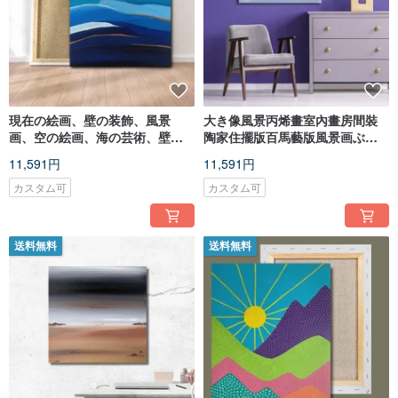
現在の絵画、壁の装飾、風景
大き像風景丙烯畫室內畫房間裝
画、空の絵画、海の芸術、壁の
陶家住擺版百馬藝版風景画ぶら
装飾、オリジナルの手描きの絵
下げ絵家財道具
11,591円
11,591円
画。
カスタム可
カスタム可
送料無料
送料無料