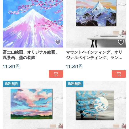
富士山絵画、オリジナル絵画、
マウントペインティング、オリ
風景画、壁の装飾
ジナルペインティング、ランド
スケープペインティング、壁の
11,591円
11,591円
装飾
送料無料
送料無料