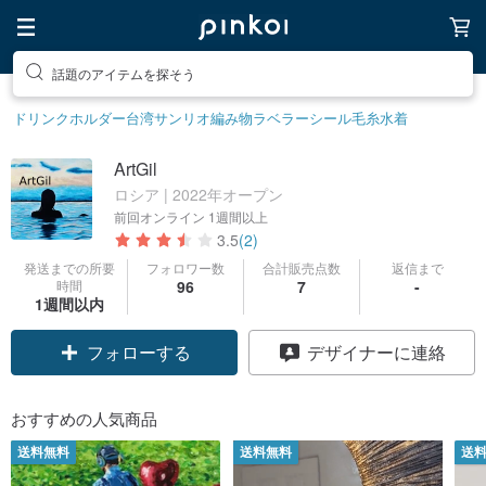
話題のアイテムを探そう
ドリンクホルダー
台湾サンリオ
編み物
ラベラーシール
毛糸
水着
ArtGil
ロシア | 2022年オープン
前回オンライン
1週間以上
3.5
(2)
発送までの所要
フォロワー数
合計販売点数
返信まで
時間
96
7
-
1週間以内
フォローする
デザイナーに連絡
おすすめの人気商品
送料無料
送料無料
送