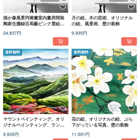
描か像風景丙烯畫室內畫房間裝
月の絵、木の芸術、オリジナル
陶家住擺録百馬藝ピンク雲絵風
の絵、風景画、壁の装飾
景画
24,837円
9,935円
送料無料
送料無料
マウントペインティング、オリ
花の絵、オリジナルの絵、ぶら
ジナルペインティング、ランド
下がっている写真、壁の装飾
スケープペインティング、壁の
9,935円
11,591円
装飾