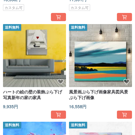
画。
画。
カスタム可
カスタム可
送料無料
送料無料
ハートの絵の壁の装飾ぶら下げ
風景画ぶら下げ画像家具図风景
写真新年の家の家具
ぶら下げ画像
9,935円
16,558円
送料無料
送料無料