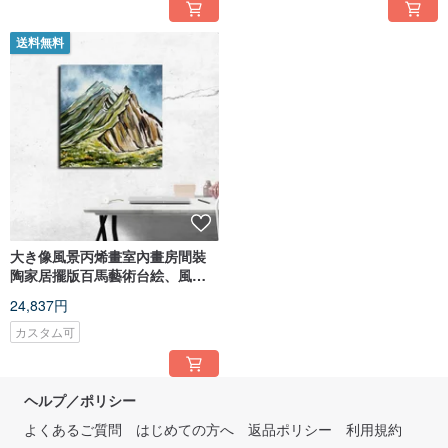
送料無料
大き像風景丙烯畫室內畫房間裝
陶家居擺版百馬藝術台絵、風景
画、
24,837円
カスタム可
ヘルプ／ポリシー
よくあるご質問
はじめての方へ
返品ポリシー
利用規約