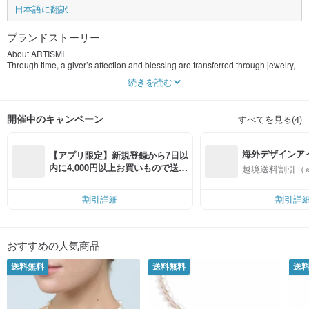
日本語に翻訳
ブランドストーリー
About ARTISMI
Through time, a giver’s affection and blessing are transferred through jewelry,
and to the receiver, it embodies special memories and modest indulgence. The
続きを読む
brand name Artismi originates from the words “art” and “smith” because we
believe jewelry is a radiant collision of creativity and metallurgy. We have
strived to exemplify the fine balance between modern technology and
開催中のキャンペーン
すべてを見る(4)
traditional gold craftsmanship. At Artismi, our classic designs are everyday
wear since our definition of “luxury” is merely a conveyance of a quality life.
海外デザインア
【アプリ限定】新規登録から7日以
入
内に4,000円以上お買いもので送料
越境送料割引（
無料（最大500円OFF）
割引詳細
割引詳
おすすめの人気商品
送料無料
送料無料
送