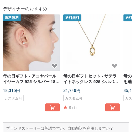
デザイナーのおすすめ
送料無料
送料無料
送
母の日ギフト - アコヤパール
母の日ギフトセット - サテラ
母の
イヤーカフ 925 シルバー 18K
イトネックレス 925 シルバー
を纏
ゴールド厚メッキ Merge
18K ゴールド厚メッキ エウロ
シル
18,315円
21,749円
35,
Pearl Earcuff
パ パールネックレス
Joy
カスタム可
カスタム可
カ
5
(1)
ブランドストーリーは英語ですが、自動翻訳を利用しますか？