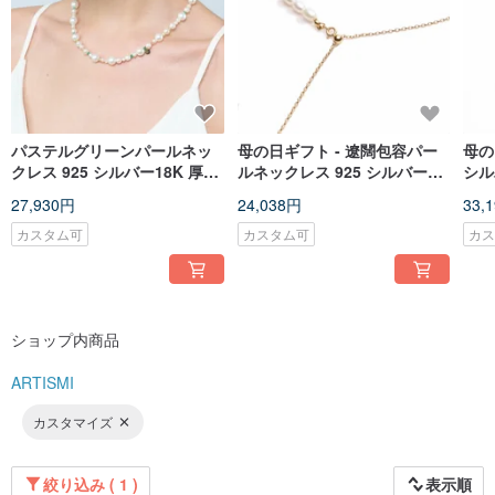
パステルグリーンパールネッ
母の日ギフト - 遼闊包容パー
母の
クレス 925 シルバー18K 厚金
ルネックレス 925 シルバー
シル
メッキ Bauble Pearl
18K ゴールド厚メッキ Ampio
キ Gr
27,930円
24,038円
33,
Necklace
シードパール
カスタム可
カスタム可
カ
ショップ内商品
ARTISMI
カスタマイズ
絞り込み ( 1 )
表示順