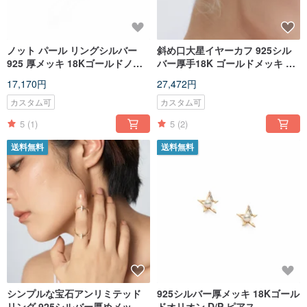
ノット パール リングシルバー
斜め口大星イヤーカフ 925シル
925 厚メッキ 18Kゴールドノッ
バー厚手18K ゴールドメッキ メ
ト パール リング
テオダイヤモンドイヤーカフ
17,170円
27,472円
カスタム可
カスタム可
5
(1)
5
(2)
送料無料
送料無料
シンプルな宝石アンリミテッド
925シルバー厚メッキ 18Kゴール
リング 925シルバー厚めメッキ
ドオリオン D/P ピアス