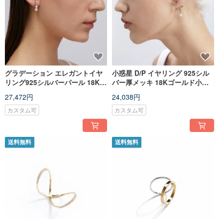
グラデーション エレガントイヤ
小惑星 D/P イヤリング 925シル
リング925シルバーパール 18Kゴ
バー厚メッキ 18Kゴールド小惑
ールドメッキ厚くドロップ パー
星 D/P イヤリング
27,472円
24,038円
ル イヤー クリップ
カスタム可
カスタム可
送料無料
送料無料