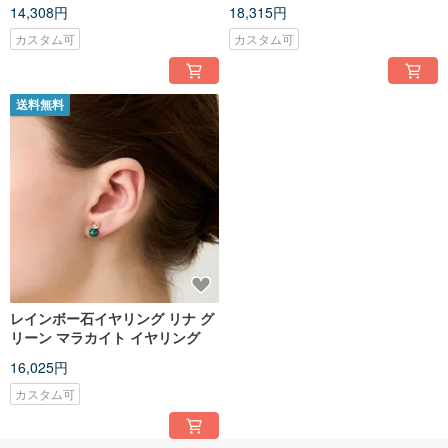
ゴールドメッキ ベーシック サー
ルド厚メッキ Merge Pearl
14,308円
18,315円
クル イヤーカフ
Earcuff
カスタム可
カスタム可
送料無料
レインボー石イヤリング リナ グ
リーン マラカイト イヤリング
16,025円
カスタム可