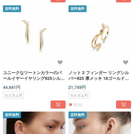
送料無料
送料無料
ユニークなツートンカラーのパ
ノット 2 フィンガー リングシル
ールイヤーイヤリング925シルバ
バー925 厚メッキ 18ゴールドノ
ーシック18Kゴールドメッキイン
ット 2 フィンガー リング
44,641円
21,749円
トレピッドパールイヤークリッ
プ
カスタム可
カスタム可
5
(1)
送料無料
送料無料