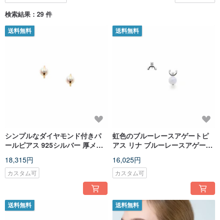
検索結果：29 件
送料無料
送料無料
シンプルなダイヤモンド付きパ
虹色のブルーレースアゲートピ
ールピアス 925シルバー 厚メッ
アス リナ ブルーレースアゲート
キ18Kゴールド Botone Pearl
ピアス
18,315円
16,025円
Earring
カスタム可
カスタム可
送料無料
送料無料