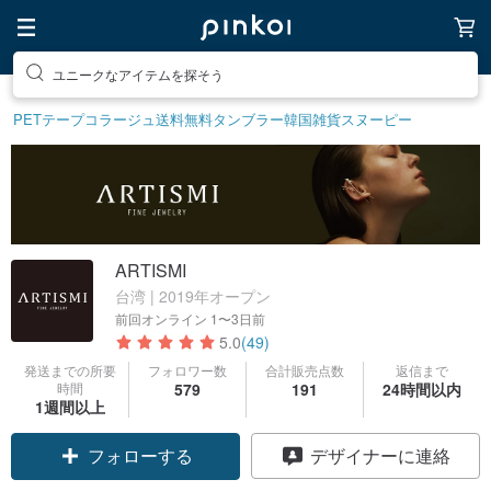
ユニークなアイテムを探そう
素敵な生活グッズを探そう
PETテープ
コラージュ
送料無料
タンブラー
韓国雑貨
スヌーピー
ARTISMI
台湾 | 2019年オープン
前回オンライン
1〜3日前
5.0
(49)
発送までの所要
フォロワー数
合計販売点数
返信まで
時間
579
191
24時間以内
1週間以上
フォローする
デザイナーに連絡