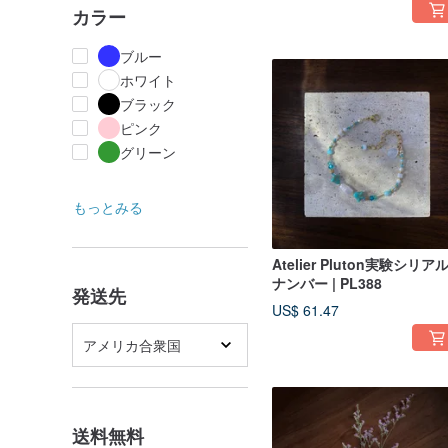
カラー
ブルー
ホワイト
ブラック
ピンク
グリーン
もっとみる
Atelier Pluton実験シリア
ナンバー | PL388
発送先
US$ 61.47
アメリカ合衆国
送料無料