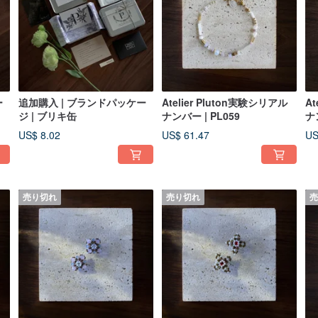
ー
追加購入 | ブランドパッケー
Atelier Pluton実験シリアル
At
ジ | ブリキ缶
ナンバー | PL059
ナ
US$ 8.02
US$ 61.47
US
売り切れ
売り切れ
売