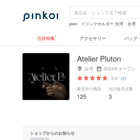
pion
ドリンクホルダー 台湾
台湾
台湾 24金 ネックレス
水着
人物ス
注目特集
アクセサリー
バッグ
Atelier Pluton
台湾
2024年オープン
5.0
(2)
販売中の商品
合計販売点数
125
3
ショップからのお知らせ
2025/08/30