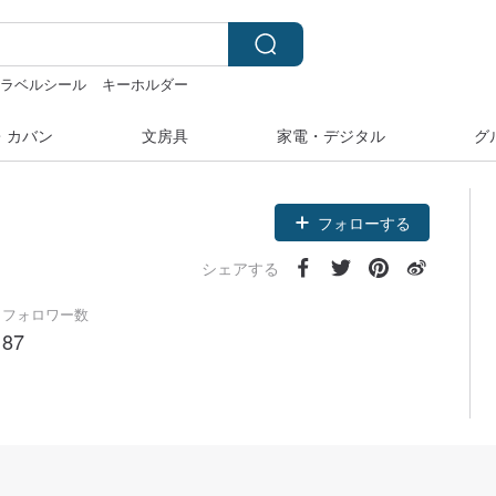
ラベルシール
キーホルダー
テッカー
・カバン
文房具
家電・デジタル
グ
フォローする
シェアする
フォロワー数
87