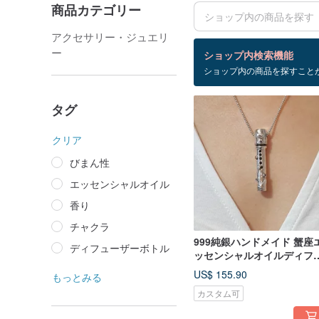
商品カテゴリー
アクセサリー・ジュエリ
検索結果：3 件
ー
ショップ内検索機能
ショップ内の商品を探すこと
精神的なエネルギー
タグ
クリア
びまん性
エッセンシャルオイル
香り
チャクラ
999純銀ハンドメイド 蟹座
ディフューザーボトル
ッセンシャルオイルディフ
ーザーボトル
US$ 155.90
もっとみる
カスタム可