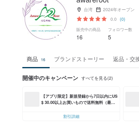
台湾
2024年オープン
0.0
(0)
販売中の商品
フォロワー数
16
5
商品
ブランドストーリー
返品・交
16
開催中のキャンペーン
すべてを見る(2)
【アプリ限定】新規登録から7日以内にUS
$ 30.00以上お買いもので送料無料（最大U
S$ 6.00OFF）
割引詳細