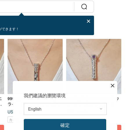
ができます！
我們建議的瀏覽環境
エ
999純銀 ハンドメイド バタフ
999純銀手作 パープルクラウ
ュ
ライ・エフェクト アロマディ
ンチャクラのアロマボトル
フューザーボトル
US$ 155.90
US$ 155.90
カスタム可
カスタム可
確定