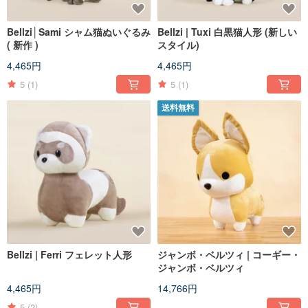
Bellzi│Sami シャム猫ぬいぐるみ
Bellzi | Tuxi 白黒猫人形 (新しい
( 新作 )
スタイル)
4,465円
4,465円
5
(1)
5
(1)
送料無料
Bellzi | Ferri フェレット人形
ジャンボ・ベルツィ | コーギー・
ジャンボ・ベルツィ
4,465円
14,766円
5
(2)