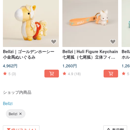
Bellzi｜ゴールデンホーシー
Bellzi | Huli Figure Keychain
Bel
小金馬ぬいぐるみ
七尾狐（七尾狐）立体フィギ
ホル
ュアキーホルダー
フィ
4,962円
1,260円
1,2
5
(3)
4.9
(18)
5
ショップ内商品
Bellzi
Bellzi