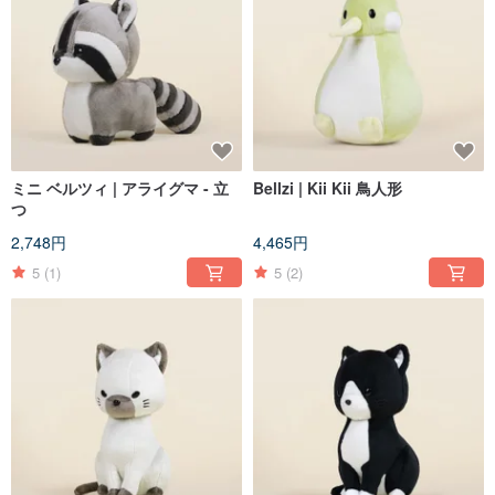
ミニ ベルツィ | アライグマ - 立
Bellzi | Kii Kii 鳥人形
つ
2,748円
4,465円
5
(1)
5
(2)