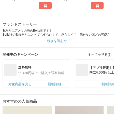
ブランドストーリー
私たちはアメリカ発のBellzi®です！
Bellzi®の動物たちはとっても柔らかくて、愛らしくて、隠せないほどの可愛さ
です！
続きを読む
すべてのキャラクターはオリジナルデザインで、最も柔らかく高品質なぬいぐ
るみ素材を使用し、最高級で子どもにも安心な高密度ぬいぐるみを作り出して
います！
開催中のキャンペーン
すべてを見る(5)
Bellzi®の動物たちの毛並みは長さもちょうどよく、柔らかくてお手入れも簡単
です！
ぜひ遊びに来て、お気に入りの動物をお家に連れて帰ってくださいね:)
送料無料
【アプリ限定】
内に4,000円
11,450円以上ご購入で送料無料
無料（最大500円
（対象商品限定）
対象商品を見る
割引詳細
割引詳
おすすめの人気商品