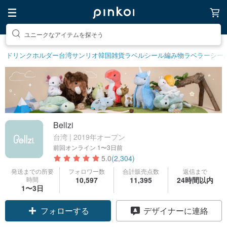
素敵な生活グッズを探そう
ドリンクホルダー
台湾サンリオ
韓国雑貨
ラベルシール
編み物
ラベラーシー
Bellzi
台湾 | 2019年オープン
前回オンライン
1〜3日前
5.0
(2,304)
発送までの所要
フォロワー数
合計販売点数
返信まで
時間
10,597
11,395
24時間以内
1〜3日
クーポン取得
デザイナーに連絡