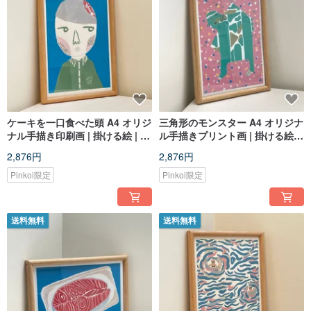
ケーキを一口食べた頭 A4 オリジ
三角形のモンスター A4 オリジナ
ナル手描き印刷画 | 掛ける絵 | 限
ル手描きプリント画 | 掛ける絵 |
定版 | 装飾画
限定版 | 装飾画
2,876円
2,876円
Pinkoi限定
Pinkoi限定
送料無料
送料無料