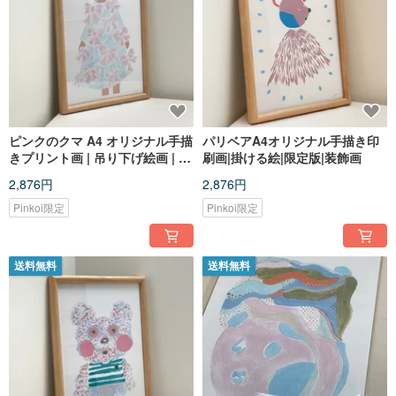
ピンクのクマ A4 オリジナル手描
パリベアA4オリジナル手描き印
きプリント画 | 吊り下げ絵画 | 限
刷画|掛ける絵|限定版|装飾画
定版 | 装飾画
2,876円
2,876円
Pinkoi限定
Pinkoi限定
送料無料
送料無料