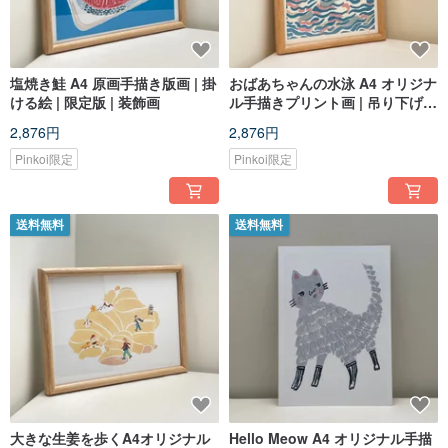
塩焼き鮭 A4 原画手描き版画 | 掛
おばあちゃんの水泳 A4 オリジナ
ける絵 | 限定版 | 装飾画
ル手描きプリント画 | 吊り下げ絵
画 | 限定版 | 装飾画
2,876円
2,876円
Pinkoi限定
Pinkoi限定
送料無料
送料無料
大きな生姜を歩くA4オリジナル
Hello Meow A4 オリジナル手描