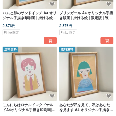
ハムと卵のサンドイッチ A4 オリ
プリンガール A4 オリジナル手描
ジナル手描き印刷画 | 掛ける絵 |
き版画 | 掛ける絵 | 限定版 | 装飾
限定版 | 装飾画
画
2,876円
2,876円
Pinkoi限定
Pinkoi限定
送料無料
送料無料
こんにちはロナルドマクドナル
あなたが私を見て、私はあなた
ドA4オリジナル手描き印刷画|掛
を見ます A4 オリジナル手描き印
ける絵|限定版|装飾画
刷図面 | 掛ける絵 | 限定版 | 装飾