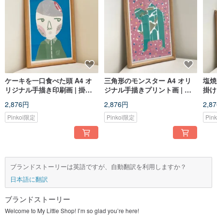
ケーキを一口食べた頭 A4 オ
三角形のモンスター A4 オリ
塩焼
リジナル手描き印刷画 | 掛け
ジナル手描きプリント画 | 掛
掛け
る絵 | 限定版 | 装飾画
ける絵 | 限定版 | 装飾画
2,876円
2,876円
2,8
Pinkoi限定
Pinkoi限定
Pin
ブランドストーリーは英語ですが、自動翻訳を利用しますか？
日本語に翻訳
ブランドストーリー
Welcome to My Little Shop! I’m so glad you’re here!