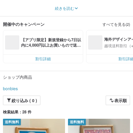
My love for art and crafting started at a young age and led me to earn a
続きを読む
Master’s in Fashion Design from Istituto Marangoni, Milano. While fashion has
been an exciting journey, creating art has always been my true passion.
開催中のキャンペーン
すべてを見る(2)
In this shop, you’ll find my colorful illustrations, handmade treasures, and
unique creations—all crafted with love and care. My goal is to bring a little joy
and inspiration into your life through my work.
海外デザインア
【アプリ限定】新規登録から7日以
I also offer custom commissions, so feel free to reach out with your ideas!
入
内に4,000円以上お買いもので送料
越境送料割引（
無料（最大500円OFF）
Thank you for supporting my art—I truly appreciate it!
Hope you enjoy your stroll through my shop—have fun and happy browsing!
割引詳細
割引詳
ショップ内商品
bonbies
絞り込み ( 0 )
表示順
検索結果：28 件
送料無料
送料無料