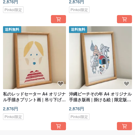
2,876円
2,876円
画
Pinkoi限定
Pinkoi限定
送料無料
送料無料
私のレッドセーター A4 オリジナ
沖縄ビーチその年 A4 オリジナル
ル手描きプリント画 | 吊り下げ絵
手描き版画 | 掛ける絵 | 限定版 |
画 | 限定版 | 装飾画
装飾画
2,876円
2,876円
Pinkoi限定
Pinkoi限定