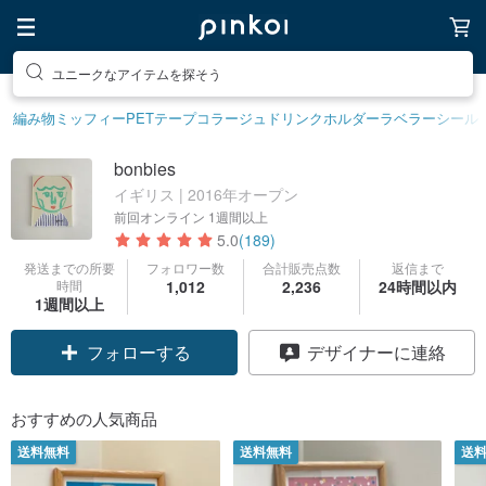
ユニークなアイテムを探そう
編み物
ミッフィー
PETテープ
コラージュ
ドリンクホルダー
ラベラーシール
bonbies
イギリス | 2016年オープン
前回オンライン
1週間以上
5.0
(189)
発送までの所要
フォロワー数
合計販売点数
返信まで
時間
1,012
2,236
24時間以内
1週間以上
フォローする
デザイナーに連絡
おすすめの人気商品
送料無料
送料無料
送