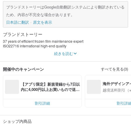
ブランドストーリーはGoogle自動翻訳システムにより翻訳されている
ため、内容が不完全な場合があります。
日本語に翻訳
原文を表示
ブランドストーリー
37 years of efficient frozen film maintenance expert
ISO22716 international high-end quality
Based on skin barrier science, it focuses on improving various skin problems
続きを読む
around the world. It takes "effective formula", "extreme repair" and "safe skin
care" as its research and development concepts, and adheres to "safety,
efficiency, sufficient amount and precision". "The brand concept carefully
開催中のキャンペーン
すべてを見る(3)
selects internationally effective skin care raw materials and collaborates with a
professional team to conduct innovative scientific research on the essence of
repair formula technology to break through the key skin-saving power, restart
海外デザインア
the healthy and stable skin system, and regain moisture, translucency and
【アプリ限定】新規登録から7日以
radiance.
入
内に4,000円以上お買いもので送料
越境送料割引（
無料（最大500円OFF）
割引詳細
割引詳
ショップ内商品