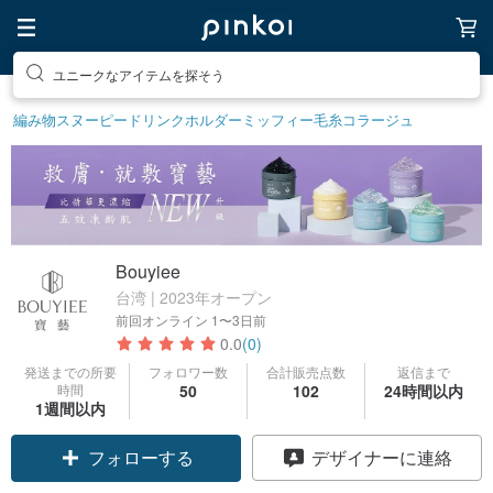
ユニークなアイテムを探そう
編み物
スヌーピー
ドリンクホルダー
ミッフィー
毛糸
コラージュ
Bouyiee
台湾 | 2023年オープン
前回オンライン
1〜3日前
0.0
(0)
発送までの所要
フォロワー数
合計販売点数
返信まで
時間
50
102
24時間以内
1週間以内
フォローする
デザイナーに連絡