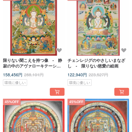
限りない聞こえを持つ像 ‐ 静
チェンレジグのやさしいまなざ
寂の中のアヴァローキテーシュ
し ‐ 限りない慈愛の絵画
vara
158,456円
288,101円
122,940円
223,527円
環境に優しい
環境に優しい
45%OFF
45%OFF