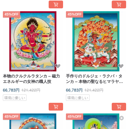
45%OFF
45%OFF
本物のクルクルラタンカ – 磁力
手作りのドルジェ・ラクパ・タ
エネルギーの女神の職人技
ンカ – 本物の聖なるヒマラヤの
守護神
66,783円
121,422円
66,783円
121,422円
環境に優しい
環境に優しい
45%OFF
45%OFF