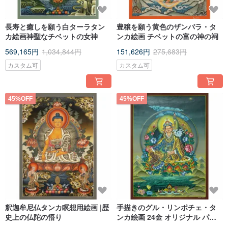
長寿と癒しを願う白ターラタン
豊穣を願う黄色のザンバラ・タ
カ絵画神聖なチベットの女神
ンカ絵画 チベットの富の神の祠
569,165円
1,034,844円
151,626円
275,683円
カスタム可
カスタム可
45%OFF
45%OFF
釈迦牟尼仏タンカ瞑想用絵画 |歴
手描きのグル・リンポチェ・タ
史上の仏陀の悟り
ンカ絵画 24金 オリジナル パド
マサンバヴァ