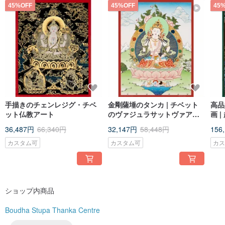
45%OFF
45%OFF
45
手描きのチェンレジグ・チベ
金剛薩埵のタンカ | チベット
高品
ット仏教アート
のヴァジュラサットヴァアー
画 
ト
36,487円
66,340円
32,147円
58,448円
156
カスタム可
カスタム可
カ
ショップ内商品
Boudha Stupa Thanka Centre