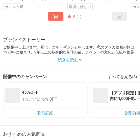
カスタム可
環境に優しい
カ
5
(1)
ブランドストーリー
ご挨拶申し上げます、私はアニル・ギシンと申します。私のタンカ絵画の旅は
1990年に始まり、9年以上の献身的な制作の後、チベットの文化と伝統を世界
中に広める使命を感じました。それ以来、私の使命はネパールの職人を支援
続きを読む
し、彼らの生活を向上させ、困っている人々を支援することです。私の店を設
立することは重要な一歩であり、購入者が手頃な価格で本物の、正真正銘の手
作りのタンカ絵画にアクセスできるようにしています。私の究極の志は、芸術
開催中のキャンペーン
すべてを見る(3)
家を挙げて、多様な文化を促進し、芸術愛好家の間に愛と幸福を広めることで
す
45%OFF
【アプリ限定】
内に4,000円
1点ごとに45%OFF
無料（最大500円
割引詳細
割引詳
おすすめの人気商品