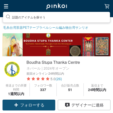
話題のアイテムを探そう
ユニークなアイテムを探そう
毛糸
台湾茶器
PETテープ
ラベルシール
編み物
台湾サンリオ
Boudha Stupa Thanka Centre
ネパール | 2024年オープン
前回オンライン
24時間以内
5.0
(26)
発送までの所要
フォロワー数
合計販売点数
返信まで
時間
337
51
24時間以内
1週間以内
フォローする
デザイナーに連絡