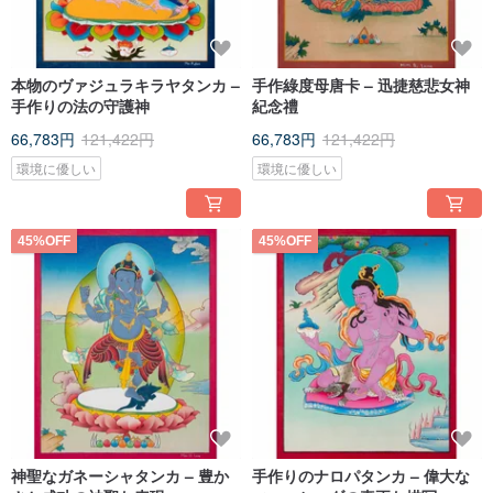
本物のヴァジュラキラヤタンカ –
手作綠度母唐卡 – 迅捷慈悲女神
手作りの法の守護神
紀念禮
66,783円
121,422円
66,783円
121,422円
環境に優しい
環境に優しい
45%OFF
45%OFF
神聖なガネーシャタンカ – 豊か
手作りのナロパタンカ – 偉大な