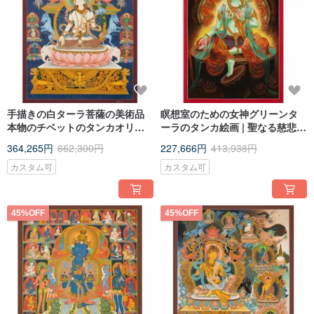
手描きの白ターラ菩薩の美術品
瞑想室のための女神グリーンタ
本物のチベットのタンカオリジ
ーラのタンカ絵画 | 聖なる慈悲ア
ナルの女神
ルタ
364,265円
662,300円
227,666円
413,938円
カスタム可
カスタム可
45%OFF
45%OFF