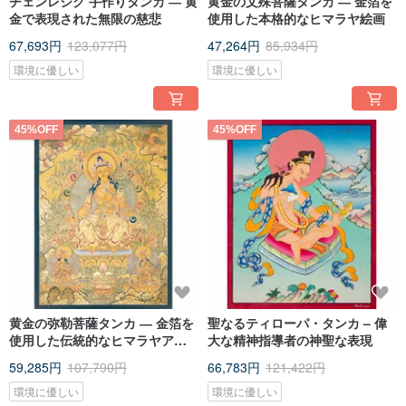
チェンレジク 手作りタンカ ― 黄
黄金の文殊菩薩タンカ ― 金箔を
金で表現された無限の慈悲
使用した本格的なヒマラヤ絵画
67,693円
123,077円
47,264円
85,934円
環境に優しい
環境に優しい
45%OFF
45%OFF
黄金の弥勒菩薩タンカ ― 金箔を
聖なるティローパ・タンカ – 偉
使用した伝統的なヒマラヤアー
大な精神指導者の神聖な表現
ト
59,285円
107,790円
66,783円
121,422円
環境に優しい
環境に優しい