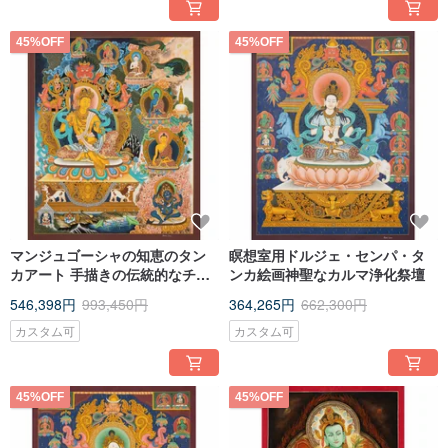
45%OFF
45%OFF
マンジュゴーシャの知恵のタン
瞑想室用ドルジェ・センパ・タ
カアート 手描きの伝統的なチベ
ンカ絵画神聖なカルマ浄化祭壇
ットの巻物絵画
546,398円
993,450円
364,265円
662,300円
カスタム可
カスタム可
45%OFF
45%OFF