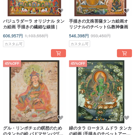
バジュラダーラ オリジナル タン
手描きの文殊菩薩タンカ絵画オ
カ絵画 手描きの繊細な線描 |
リジナルのチベット仏教神像画
606,957円
1,103,558円
546,398円
993,450円
カスタム可
カスタム可
45%OFF
45%OFF
グル・リンポチェの瞑想のため
緑のタラ ロータス ムドラ タンカ
のタンカの絵 パドマサンバヴァ
の絵画 |手描きのチベットアート