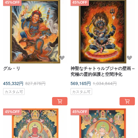
45%OFF
45%OFF
グル・リ
神聖なチャトゥルブジャの壁画 –
究極の霊的保護と空間浄化
455,332円
827,875円
569,165円
1,034,844円
カスタム可
カスタム可
45%OFF
45%OFF