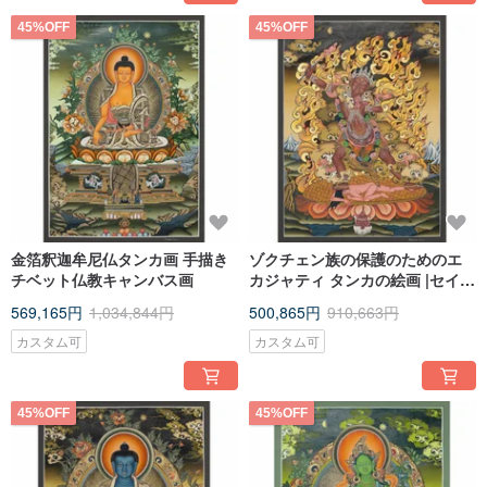
45%OFF
45%OFF
金箔釈迦牟尼仏タンカ画 手描き
ゾクチェン族の保護のためのエ
チベット仏教キャンバス画
カジャティ タンカの絵画 |セイク
リッドブルータラニンマグアー
569,165円
1,034,844円
500,865円
910,663円
カスタム可
カスタム可
45%OFF
45%OFF