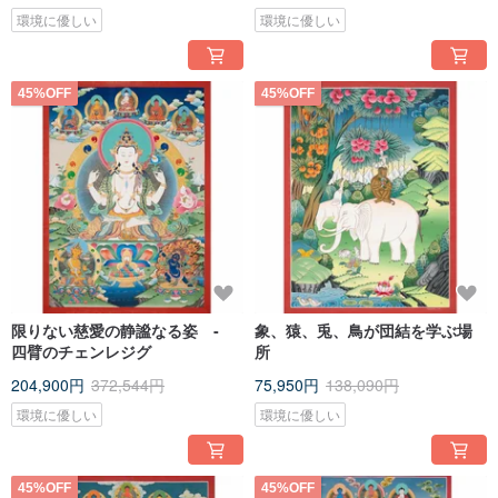
環境に優しい
環境に優しい
45%OFF
45%OFF
限りない慈愛の静謐なる姿 ‐
象、猿、兎、鳥が団結を学ぶ場
四臂のチェンレジグ
所
204,900円
372,544円
75,950円
138,090円
環境に優しい
環境に優しい
45%OFF
45%OFF