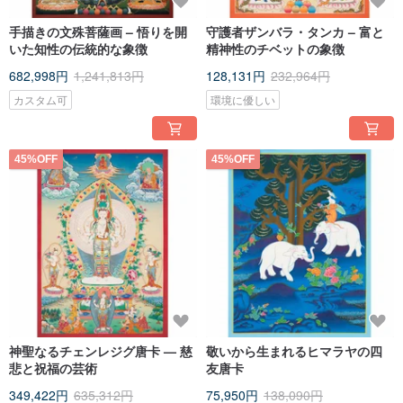
手描きの文殊菩薩画 – 悟りを開
守護者ザンバラ・タンカ – 富と
いた知性の伝統的な象徴
精神性のチベットの象徴
682,998円
1,241,813円
128,131円
232,964円
カスタム可
環境に優しい
45%OFF
45%OFF
神聖なるチェンレジグ唐卡 — 慈
敬いから生まれるヒマラヤの四
悲と祝福の芸術
友唐卡
349,422円
635,312円
75,950円
138,090円