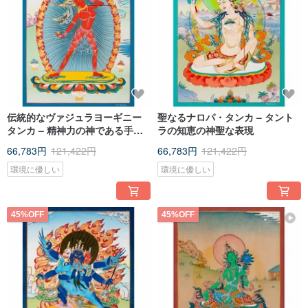
伝統的なヴァジュラヨーギニー
聖なるナロパ・タンカ – タント
タンカ – 精神力の神である手作
ラの知恵の神聖な表現
りのタンカ
66,783円
121,422円
66,783円
121,422円
環境に優しい
環境に優しい
45%OFF
45%OFF