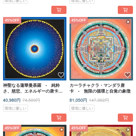
環境に優しい
環境に優しい
45%OFF
45%OFF
神聖なる蓮華曼荼羅 ‐ 純粋
カーラチャクラ・マンダラ唐
さ、慈悲、エネルギーの唐卡絵
卡 ‐ 無限の循環と自覚の象徴
画
40,980円
74,509円
81,050円
147,362円
環境に優しい
環境に優しい
45%OFF
45%OFF