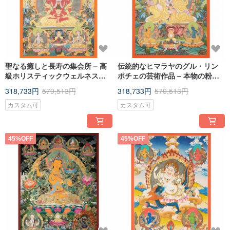
聖なる癒しと長寿の集会所 – 高
伝統的なヒマラヤのグル・リン
級ホリスティックウェルネスセ
ポチェの芸術作品 – 本物の粉末
ンターの装飾
鉱物顔料を使用
318,733円
579,513円
318,733円
579,513円
カスタム可
カスタム可
45%OFF
45%OFF