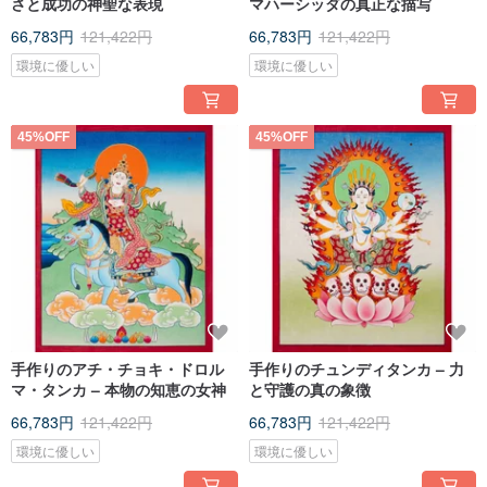
さと成功の神聖な表現
マハーシッダの真正な描写
66,783円
121,422円
66,783円
121,422円
環境に優しい
環境に優しい
45%OFF
45%OFF
手作りのアチ・チョキ・ドロル
手作りのチュンディタンカ – 力
マ・タンカ – 本物の知恵の女神
と守護の真の象徴
66,783円
121,422円
66,783円
121,422円
環境に優しい
環境に優しい