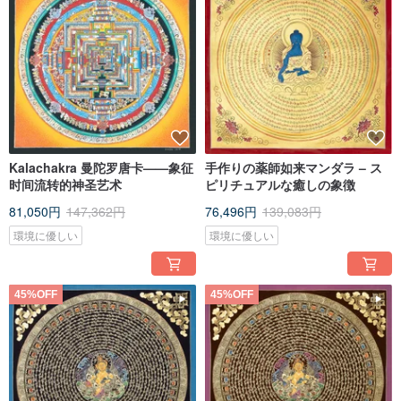
Kalachakra 曼陀罗唐卡——象征
手作りの薬師如来マンダラ – ス
时间流转的神圣艺术
ピリチュアルな癒しの象徴
81,050円
147,362円
76,496円
139,083円
環境に優しい
環境に優しい
45%OFF
45%OFF