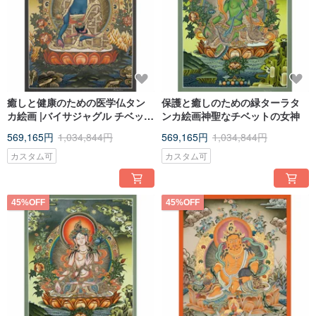
癒しと健康のための医学仏タン
保護と癒しのための緑ターラタ
カ絵画 |バイサジャグル チベット
ンカ絵画神聖なチベットの女神
語
569,165円
1,034,844円
569,165円
1,034,844円
カスタム可
カスタム可
45%OFF
45%OFF