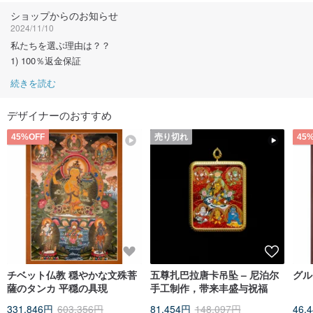
ショップからのお知らせ
2024/11/10
私たちを選ぶ理由は？？
1) 100％返金保証
続きを読む
デザイナーのおすすめ
45%OFF
売り切れ
45
チベット仏教 穏やかな文殊菩
五尊扎巴拉唐卡吊坠 – 尼泊尔
薩のタンカ 平穏の具現
手工制作，带来丰盛与祝福
331,846円
603,356円
81,454円
148,097円
46,