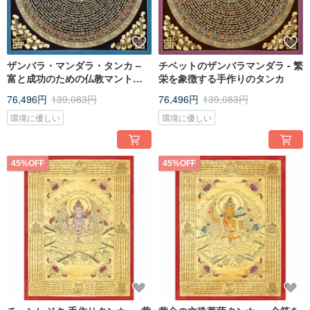
ザンバラ・マンダラ・タンカ –
チベットのザンバラマンダラ - 繁
富と成功のための仏教マントラ
栄を象徴する手作りのタンカ
アート
76,496円
139,083円
76,496円
139,083円
環境に優しい
環境に優しい
45%OFF
45%OFF