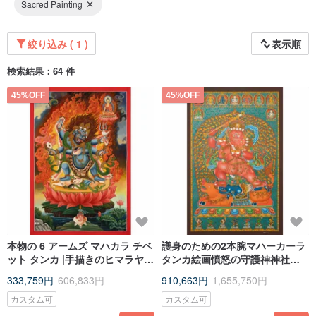
Sacred Painting
絞り込み ( 1 )
表示順
検索結果：64 件
45%OFF
45%OFF
本物の 6 アームズ マハカラ チベ
護身のための2本腕マハーカーラ
ット タンカ |手描きのヒマラヤ
タンカ絵画憤怒の守護神神社美
アート キャンバス |
術
333,759円
606,833円
910,663円
1,655,750円
カスタム可
カスタム可