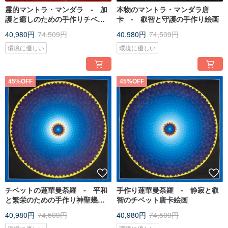
霊的マントラ・マンダラ ‐ 加
本物のマントラ・マンダラ唐
護と癒しのための手作りチベッ
卡 ‐ 叡智と守護の手作り絵画
ト唐卡
40,980円
74,509円
40,980円
74,509円
環境に優しい
環境に優しい
45%OFF
45%OFF
チベットの蓮華曼荼羅 ‐ 平和
手作り蓮華曼荼羅 ‐ 静寂と叡
と繁栄のための手作り神聖幾何
智のチベット唐卡絵画
学
40,980円
74,509円
40,980円
74,509円