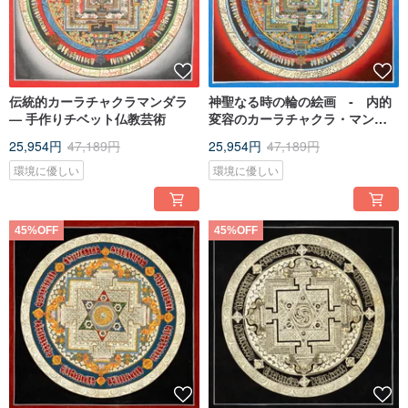
伝統的カーラチャクラマンダラ
神聖なる時の輪の絵画 ‐ 内的
— 手作りチベット仏教芸術
変容のカーラチャクラ・マンダ
ラ
25,954円
47,189円
25,954円
47,189円
環境に優しい
環境に優しい
45%OFF
45%OFF