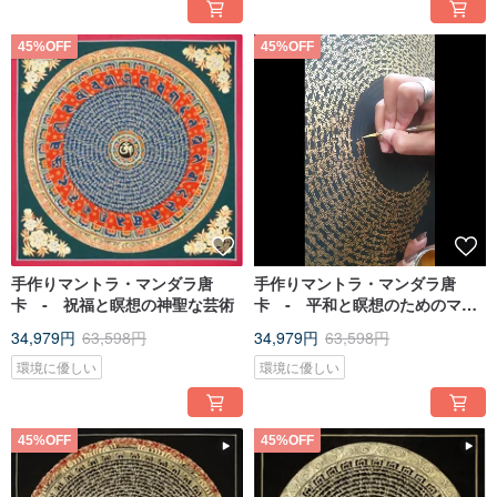
45%OFF
45%OFF
手作りマントラ・マンダラ唐
手作りマントラ・マンダラ唐
卡 ‐ 祝福と瞑想の神聖な芸術
卡 ‐ 平和と瞑想のためのマン
トラ模様
34,979円
63,598円
34,979円
63,598円
環境に優しい
環境に優しい
45%OFF
45%OFF