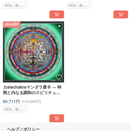
環境に優しい
環境に優しい
45%OFF
カalachakraマンダラ唐卡 ― 時
間と内なる調和のスピリチュア
ルな地図
60,711円
110,383円
環境に優しい
ヘルプ／ポリシー