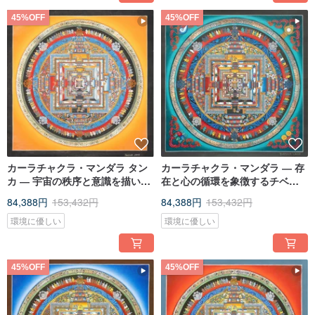
45%OFF
45%OFF
カーラチャクラ・マンダラ タン
カーラチャクラ・マンダラ ― 存
カ ― 宇宙の秩序と意識を描いた
在と心の循環を象徴するチベッ
宇宙図像作品
トの芸術作品
84,388円
153,432円
84,388円
153,432円
環境に優しい
環境に優しい
45%OFF
45%OFF