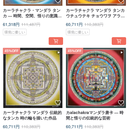
カーラチャクラ・マンダラ タン
カーラチャクラ マンダラ タンカ
カ ― 時間、空間、悟りの意識を
ウチュウテキ チョウワヲ アラワ
描いた作品
ス シンレイナ ショウチョウ
61,318円
111,487円
60,711円
110,383円
環境に優しい
環境に優しい
45%OFF
45%OFF
カーラチャクラ マンダラ 伝統的
カalachakraマンダラ唐卡 ― 時
なタンカ 時の輪を描いた作品
間と悟りの伝統的な芸術
60,711円
110,383円
60,711円
110,383円