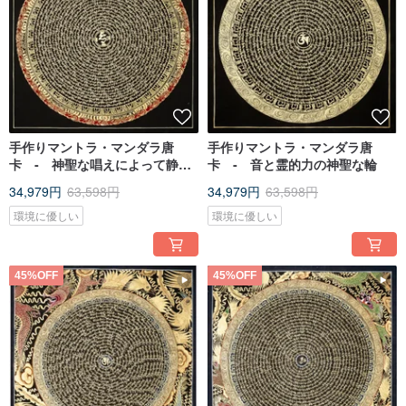
手作りマントラ・マンダラ唐
手作りマントラ・マンダラ唐
卡 ‐ 神聖な唱えによって静け
卡 ‐ 音と霊的力の神聖な輪
さを放つ
34,979円
63,598円
34,979円
63,598円
環境に優しい
環境に優しい
45%OFF
45%OFF