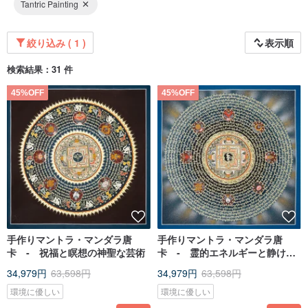
Tantric Painting
絞り込み ( 1 )
表示順
検索結果：31 件
45%OFF
45%OFF
手作りマントラ・マンダラ唐
手作りマントラ・マンダラ唐
卡 ‐ 祝福と瞑想の神聖な芸術
卡 ‐ 霊的エネルギーと静けさ
を放つ
34,979円
63,598円
34,979円
63,598円
環境に優しい
環境に優しい