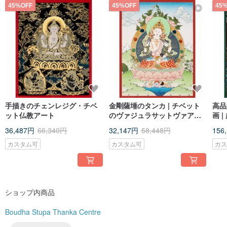
45%OFF
45%OFF
45
手描きのチェンレジグ・チベ
金剛薩埵のタンカ | チベット
高品
ット仏教アート
のヴァジュラサットヴァアー
画 
ト
36,487円
66,340円
32,147円
58,448円
156
カスタム可
カスタム可
カ
ショップ内商品
Boudha Stupa Thanka Centre