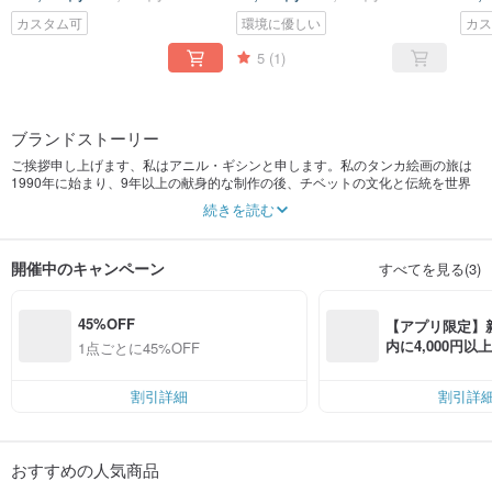
カスタム可
環境に優しい
カ
5
(1)
ブランドストーリー
ご挨拶申し上げます、私はアニル・ギシンと申します。私のタンカ絵画の旅は
1990年に始まり、9年以上の献身的な制作の後、チベットの文化と伝統を世界
中に広める使命を感じました。それ以来、私の使命はネパールの職人を支援
続きを読む
し、彼らの生活を向上させ、困っている人々を支援することです。私の店を設
立することは重要な一歩であり、購入者が手頃な価格で本物の、正真正銘の手
作りのタンカ絵画にアクセスできるようにしています。私の究極の志は、芸術
開催中のキャンペーン
すべてを見る(3)
家を挙げて、多様な文化を促進し、芸術愛好家の間に愛と幸福を広めることで
す
45%OFF
【アプリ限定】
内に4,000円
1点ごとに45%OFF
無料（最大500円
割引詳細
割引詳
おすすめの人気商品