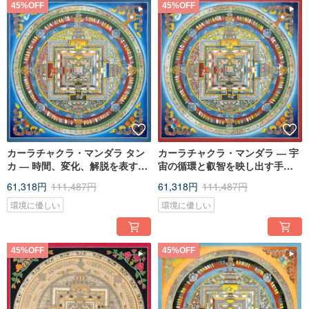
45%OFF
45%OFF
カーラチャクラ・マンダラ タン
カーラチャクラ・マンダラ ― 宇
カ ― 時間、変化、解脱を表す聖
宙の循環と叡智を映し出す手作
なる図像作品
りのタンカ作品
61,318円
111,487円
61,318円
111,487円
環境に優しい
環境に優しい
45%OFF
45%OFF