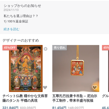
ショップからのお知らせ
2024/11/10
私たちを選ぶ理由は？？
1) 100％返金保証
続きを読む
デザイナーのおすすめ
45%OFF
売り切れ
45
チベット仏教 穏やかな文殊菩
五尊扎巴拉唐卡吊坠 – 尼泊尔
薩のタンカ 平穏の具現
手工制作，带来丰盛与祝福
331,846円
603,356円
81,454円
148,097円
46,