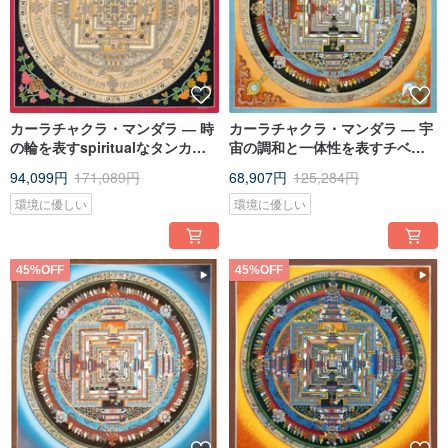
カーラチャクラ・マンダラ ― 時
カーラチャクラ・マンダラ ― 宇
の輪を表すspiritualなタンカ作
宙の調和と一体性を表すチベッ
品
トのタンカ作品
94,099円
171,089円
68,907円
125,284円
環境に優しい
環境に優しい
45%OFF
45%OFF