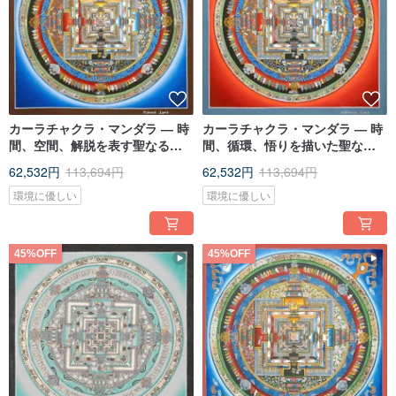
カーラチャクラ・マンダラ ― 時
カーラチャクラ・マンダラ ― 時
間、空間、解脱を表す聖なるタ
間、循環、悟りを描いた聖なる
ンカ作品
タンカ作品
62,532円
113,694円
62,532円
113,694円
環境に優しい
環境に優しい
45%OFF
45%OFF