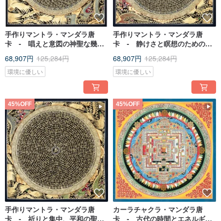
手作りマントラ・マンダラ唐
手作りマントラ・マンダラ唐
卡 ‐ 唱えと意図の神聖な幾何
卡 ‐ 静けさと瞑想のための視
学
覚的マントラ
68,907円
125,284円
68,907円
125,284円
環境に優しい
環境に優しい
45%OFF
45%OFF
手作りマントラ・マンダラ唐
カーラチャクラ・マンダラ唐
卡 ‐ 祈りと集中、平和の聖な
卡 ‐ 古代の時間とエネルギ