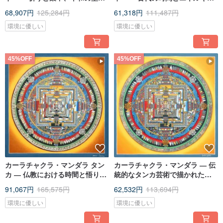
る輪
ー、洞察の地図
68,907円
125,284円
61,318円
111,487円
環境に優しい
環境に優しい
45%OFF
45%OFF
カーラチャクラ・マンダラ タン
カーラチャクラ・マンダラ ― 伝
カ ― 仏教における時間と悟りを
統的なタンカ芸術で描かれた宇
描いた作品
宙のspiritualな地図
91,067円
165,575円
62,532円
113,694円
環境に優しい
環境に優しい