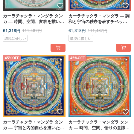
カーラチャクラ・マンダラ タン
カーラチャクラ・マンダラ ― 調
カ ― 時間、空間、変容を描いた
和と宇宙の秩序を表すチベット
仏教芸術作品
のタンカ作品
61,318円
111,487円
61,318円
111,487円
環境に優しい
環境に優しい
45%OFF
45%OFF
カーラチャクラ・マンダラ タン
カーラチャクラ・マンダラ タン
カ ― 宇宙と内的自己を描いた
カ ― 時間、空間、悟りの意識を
spiritualな地図
描いた作品