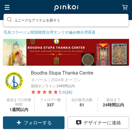
素敵な生活グッズを探そう
毛糸
コラージュ
韓国雑貨
台湾サンリオ
編み物
台湾茶器
Boudha Stupa Thanka Centre
ネパール | 2024年オープン
前回オンライン
24時間以内
5.0
(26)
発送までの所要
フォロワー数
合計販売点数
返信まで
時間
337
51
24時間以内
1週間以内
フォローする
デザイナーに連絡