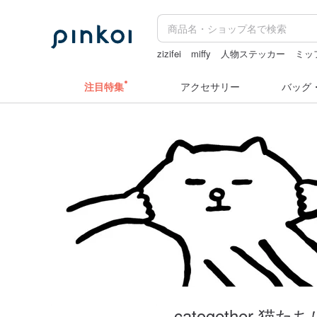
zizifei
miffy
人物ステッカー
ミッ
水着
キーホルダー
クリスマス
注目特集
アクセサリー
バッグ
catogether 猫