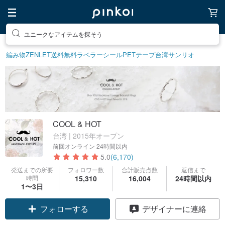
ユニークなアイテムを探そう
編み物
ZENLET
送料無料
ラベラーシール
PETテープ
台湾サンリオ
COOL & HOT
台湾 | 2015年オープン
前回オンライン
24時間以内
5.0
(6,170)
発送までの所要
フォロワー数
合計販売点数
返信まで
時間
15,310
16,004
24時間以内
1〜3日
クーポン取得
デザイナーに連絡
フォローする