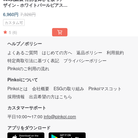
ザイン - ホワイトパールピアス
（両耳セット）無料ギフトラッ
6,960円
7,326円
ピング付き
カスタム可
5
(6)
ヘルプ／ポリシー
よくあるご質問
はじめての方へ
返品ポリシー
利用規約
特定商取引法に基づく表記
プライバシーポリシー
Pinkoiのご利用の流れ
Pinkoiについて
Pinkoiとは
会社概要
ESGの取り組み
Pinkoiマスコット
採用情報
出店希望の方はこちら
カスタマーサポート
平日10:00〜17:00
info@pinkoi.com
アプリをダウンロード