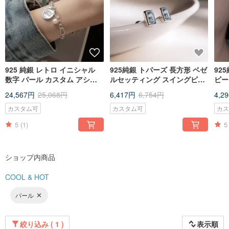
925 純銀 レトロ イニシャル
925純銀 トパーズ 長方形 ベゼ
92
数字 パール カスタム アシン
ルセッティング スイングビー
ビー
メトリー OT バックル ブレス
ズ ロックビーズ ピアス イヤ
ス 
24,567円
25,068円
6,417円
6,754円
4,2
レット
リング 無料ギフトパッケージ
カスタム可
カスタム可
カ
5
(1)
5
ショップ内商品
COOL & HOT
パール
絞り込み ( 1 )
表示順