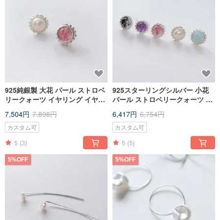
925純銀製 大花 パール ストロベ
925スターリングシルバー 小花
リークォーツ イヤリング イヤリ
パール ストロベリークォーツ ア
ングクリップ1組 無料ギフトラッ
メジスト ブラックルチルクォー
7,504円
7,898円
6,417円
6,754円
ピング
ツ モルガナイト イヤリング イヤ
リングクリップ ペア
カスタム可
カスタム可
5
(3)
5
(5)
5%OFF
5%OFF