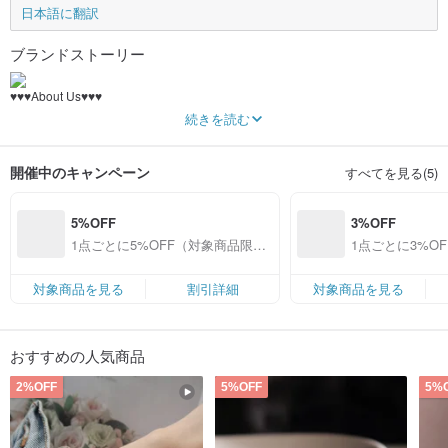
日本語に翻訳
ブランドストーリー
♥♥♥About Us♥♥♥
続きを読む
COOL&HOT is a team comprised of a charming bearded guy and long-
eyelashed lady. Through passion and our own two hands, we match ice-cold
precious metals with hybrid materials, such as jewels, pearls, natural stones,
開催中のキャンペーン
すべてを見る(5)
glass or quartz crystal to give our products new life. Our sincerest hope is that
you, the customer, is able to find the perfect piece of jewelry for yourself that will
accompany you along on your adventures and be with you on every brand new
5%OFF
3%OFF
day.
IG : miss_cool2015
1点ごとに5%OFF（対象商品限
1点ごとに3%O
-----------------------------------------------------------------
定）
定）
♥All products developed by COOL&HOT that contain silver are completely “925
International Standard Silver or 999 Sterling Silver.” Due to our designer’s—
対象商品を見る
割引詳細
対象商品を見る
Ms. Cool—allergies, we take great care in examining the quality of our pure
silver as we fear any allergic reaction to both her—and your—skin! But of
course, the definition of desirable texture is dependent on the wearer and
one’s constitution!
おすすめの人気商品
2%OFF
5%OFF
5%