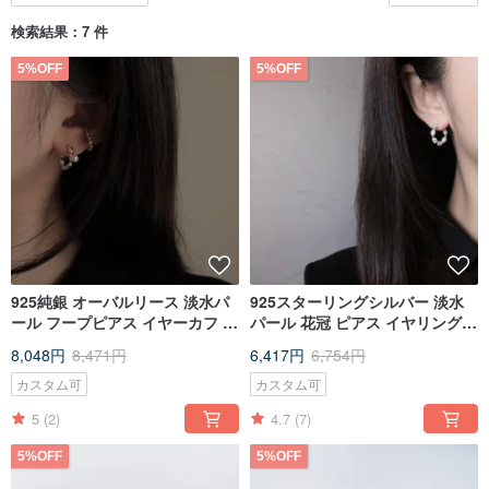
検索結果：7 件
5%OFF
5%OFF
925純銀 オーバルリース 淡水パ
925スターリングシルバー 淡水
ール フープピアス イヤーカフ 1
パール 花冠 ピアス イヤリング
ペア
ペア 無料ギフトラッピング
8,048円
8,471円
6,417円
6,754円
カスタム可
カスタム可
5
(2)
4.7
(7)
5%OFF
5%OFF