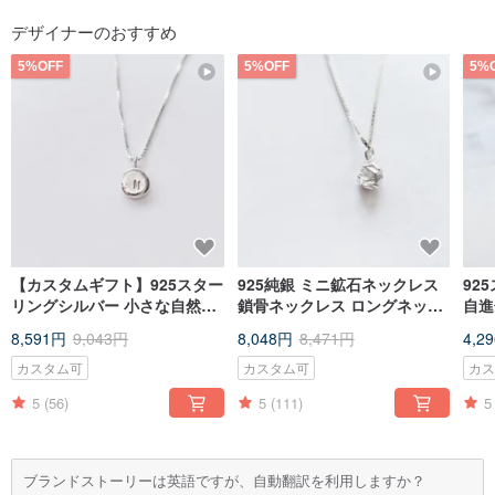
デザイナーのおすすめ
5%OFF
5%OFF
5%
【カスタムギフト】925スター
925純銀 ミニ鉱石ネックレス
92
リングシルバー 小さな自然の
鎖骨ネックレス ロングネック
自進
輝き 刻印ネックレス 無料ギフ
レス ショートネックレス 無料
片耳
8,591円
9,043円
8,048円
8,471円
4,2
トパッケージ
ギフトラッピング
カスタム可
カスタム可
カ
5
(56)
5
(111)
5
ブランドストーリーは英語ですが、自動翻訳を利用しますか？