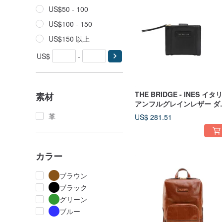
US$50 - 100
US$100 - 150
US$150 以上
US$
-
THE BRIDGE - INES イタ
素材
アンフルグレインレザー ダ
ルジップ盗難防止ショート
革
US$ 281.51
ォレット
カラー
ブラウン
ブラック
グリーン
ブルー