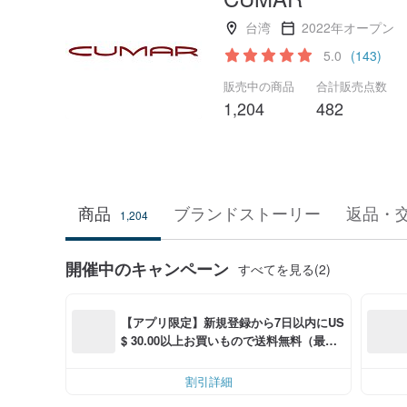
台湾
2022年オープン
5.0
(143)
販売中の商品
合計販売点数
1,204
482
商品
ブランドストーリー
返品・
1,204
開催中のキャンペーン
すべてを見る(2)
【アプリ限定】新規登録から7日以内にUS
$ 30.00以上お買いもので送料無料（最大U
S$ 6.00OFF）
割引詳細