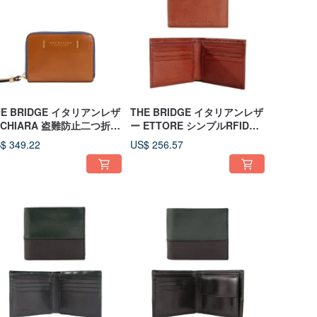
HE BRIDGE イタリアンレザ
THE BRIDGE イタリアンレザ
 CHIARA 盗難防止二つ折り
ー ETTORE シンプルRFID保
布
護二つ折り財布
$ 349.22
US$ 256.57