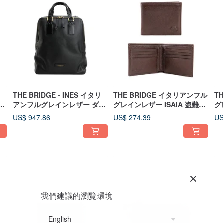
リ
THE BRIDGE - INES イタリ
THE BRIDGE イタリアンフル
T
ブ
アンフルグレインレザー ダブ
グレインレザー ISAIA 盗難防
グ
ウ
ルジッパーバックパック
止二つ折り財布
ポ
US$ 947.86
US$ 274.39
US
二
我們建議的瀏覽環境