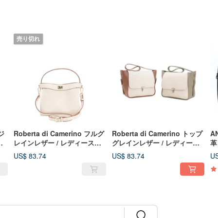
売り切れ
ジ
Roberta di Camerino フルグ
Roberta di Camerino トップ
A
ツ
レインレザー / レディースバ
グレインレザー / レディース
革
ッグ CARMEN ハンドバッグ
バッグ ROSIE ショルダーバ
P
US$ 83.74
US$ 83.74
US
ショルダーバッグ
ッグ