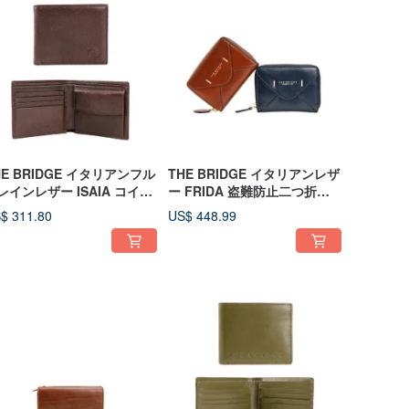
HE BRIDGE イタリアンフル
THE BRIDGE イタリアンレザ
レインレザー ISAIA コイン
ー FRIDA 盗難防止二つ折り
ケット付きスキミング防止
財布
$ 311.80
US$ 448.99
つ折り財布