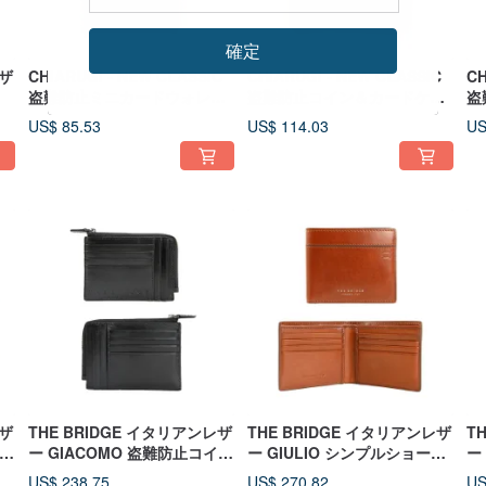
確定
レザ
CHIARUGI - NEW CLASSIC
CHIARUGI - NEW CLASSIC
CH
盗難防止ミニカードウォレッ
盗難防止コイン＆カードケー
盗
ト
ス
US$ 85.53
US$ 114.03
US
レザ
THE BRIDGE イタリアンレザ
THE BRIDGE イタリアンレザ
T
ット
ー GIACOMO 盗難防止コイン
ー GIULIO シンプルショート
ー
カードケース
ウォレット
盗
US$ 238.75
US$ 270.82
US