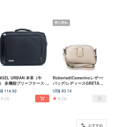
売り切れ
NGEL URBAN 本革（牛
RobertadiCamerinoレザー/
） 多機能ブリーフケース /
バッグ/レディースGRETAサ
Cバッグ
イドバックパック
$ 114.92
US$ 83.74
5
(3)
5
(3)
おすすめ