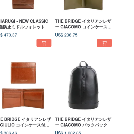
IARUGI - NEW CLASSIC
THE BRIDGE イタリアンレザ
難防止ミドルウォレット
ー GIACOMO コインケース付
き RFID保護二つ折り財布
$ 470.37
US$ 238.75
HE BRIDGE イタリアンレザ
THE BRIDGE イタリアンレザ
 GIULIO コインケース付き
ー GIACOMO バックパック
難防止二つ折り財布
$ 306.46
US$ 1,202.65