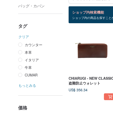
バッグ・カバン
検索結果：72 件
ショップ内検索機能
ショップ内の商品を探すこと
イタリアの牛革
タグ
クリア
カウンター
本革
イタリア
牛革
CUMAR
CHIARUGI - NEW CLASSI
盗難防止ウォレット
もっとみる
US$ 356.34
価格