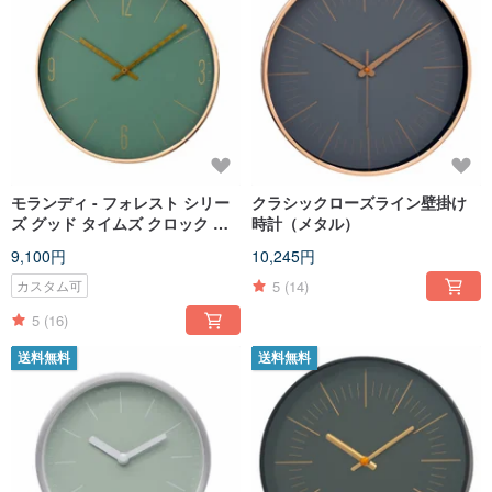
モランディ - フォレスト シリー
クラシックローズライン壁掛け
ズ グッド タイムズ クロック 掛
時計（メタル）
け時計 数字のパープルもご用意
9,100円
10,245円
台湾製
5
(14)
カスタム可
5
(16)
送料無料
送料無料