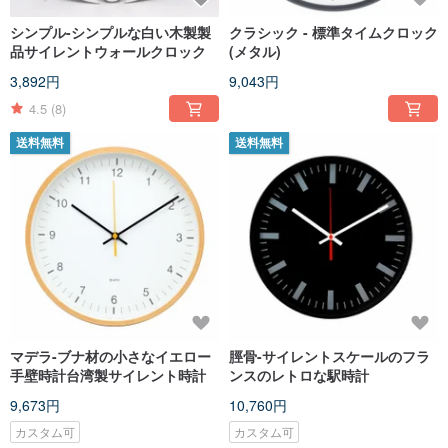
シンプル-シンプルな白い木製製
クラシック - 標準タイムクロック
品サイレントウォールクロック
(メタル)
3,892円
9,043円
4.5
(8)
送料無料
送料無料
マデラ-ブナ材の小さなイエロー
脛骨-サイレントスケールのフラ
手壁時計台湾製サイレント時計
ンスのレトロな駅時計
9,673円
10,760円
カスタム可
カスタム可