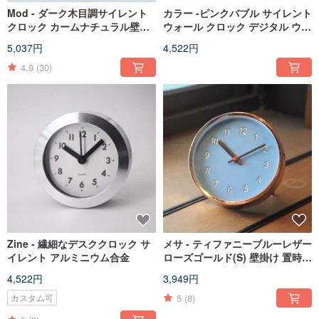
Mod - ダーク木目調サイレント
カラー -ピンクバブル サイレント
クロック カームナチュラル壁掛
ウォール クロック デジタル ウォ
け時計 サイレント
ール マウント
5,037円
4,522円
4.9
(30)
Zine - 繊細なデスククロック サ
メサ - ティファニーブルーレザー
イレント アルミニウム合金
ローズゴールド(S) 壁掛け 置時計
壁掛け時計 卓上時計 2 目的 3 つ
4,522円
3,949円
のデザイン
5
(8)
カスタム可