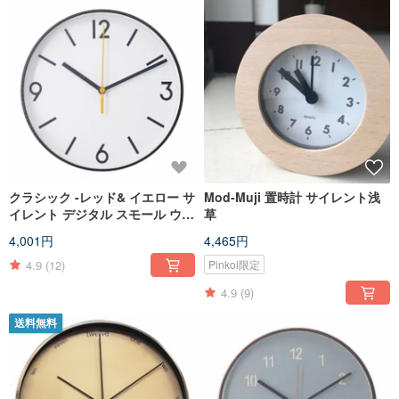
クラシック -レッド& イエロー サ
Mod-Muji 置時計 サイレント浅
イレント デジタル スモール ウォ
草
ール クロック サイレント クロッ
4,001円
4,465円
ク
4.9
(12)
Pinkoi限定
4.9
(9)
送料無料