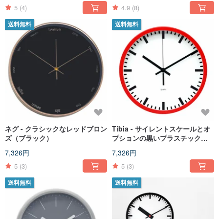
5
(4)
4.9
(8)
送料無料
送料無料
ネグ - クラシックなレッドブロン
Tibia - サイレントスケールとオ
ズ（ブラック）
プションの黒いプラスチックフ
レームを備えたフランスの赤い
7,326円
7,326円
レトロなステーションクロック
5
(3)
5
(3)
送料無料
送料無料