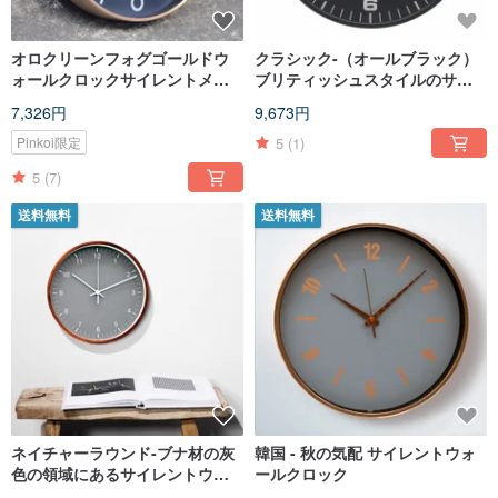
オロクリーンフォグゴールドウ
クラシック-（オールブラック）
ォールクロックサイレントメタ
ブリティッシュスタイルのサイ
ル
レントウォールクロックスロー
7,326円
9,673円
プ
5
(1)
Pinkoi限定
5
(7)
送料無料
送料無料
ネイチャーラウンド-ブナ材の灰
韓国 - 秋の気配 サイレントウォ
色の領域にあるサイレントウォ
ールクロック
ールクロック