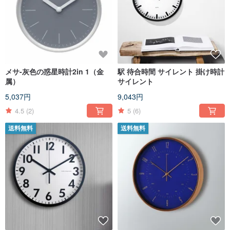
メサ-灰色の惑星時計2in 1（金
駅 待合時間 サイレント 掛け時計
属）
サイレント
5,037円
9,043円
4.5
(2)
5
(6)
送料無料
送料無料