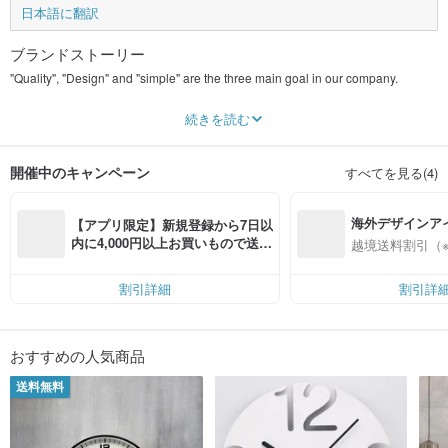
日本語に翻訳
ブランドストーリー
"Quality", "Design" and "simple" are the three main goal in our company.
We have been producing clocks since 1988. Now day in 2017, we have 30
続きを読む
years of experiences in our professional and knowledge in clock business. All
our clocks are produced in Taiwan. The finished frame and creative hands are
all manufactured in Taiwan. All our products are our love. Please take your time
開催中のキャンペーン
すべてを見る(4)
and choose the right "clock" for yourself.
Desrocher
海外デザインア
【アプリ限定】新規登録から7日以
入
内に4,000円以上お買いもので送料
越境送料割引（
無料（最大500円OFF）
割引詳細
割引詳
おすすめの人気商品
送料無料