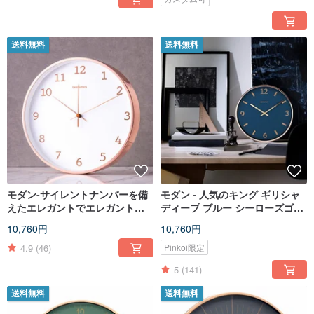
送料無料
送料無料
モダン-サイレントナンバーを備
モダン - 人気のキング ギリシャ
えたエレガントでエレガントな
ディープ ブルー シーローズゴー
女性時計
ルドジャンピング カラー ウォー
10,760円
10,760円
ル クロック サイレント デジタル
メタル
4.9
(46)
Pinkoi限定
5
(141)
送料無料
送料無料