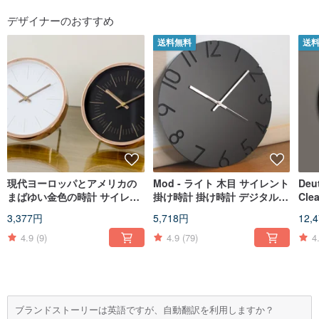
デザイナーのおすすめ
送料無料
送
現代ヨーロッパとアメリカの
Mod - ライト 木目 サイレント
Deut
まばゆい金色の時計 サイレン
掛け時計 掛け時計 デジタル
Clea
ト デュアルユース 卓上時計
サイレント 木製 白黒 丸太
(Lar
3,377円
5,718円
12,
Tai
4.9
(9)
4.9
(79)
4
ブランドストーリーは英語ですが、自動翻訳を利用しますか？