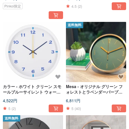
4.5
(2)
Pinkoi限定
送料無料
カラー - ホワイト クリーン スモ
Mesa - オリジナル グリーン フ
ールブルーサイレント ウォール
ォレストとラベンダーパープル
クロック ウォールクロック デジ
壁掛け置時計 掛け時計 置時計 サ
4,522円
6,811円
タル
イレント 台湾製
5
(2)
5
(40)
送料無料