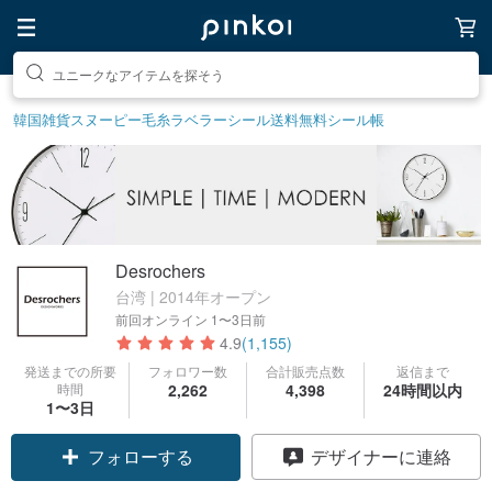
素敵な生活グッズを探そう
韓国雑貨
スヌーピー
毛糸
ラベラーシール
送料無料
シール帳
Desrochers
台湾 | 2014年オープン
前回オンライン
1〜3日前
4.9
(1,155)
発送までの所要
フォロワー数
合計販売点数
返信まで
時間
2,262
4,398
24時間以内
1〜3日
フォローする
デザイナーに連絡