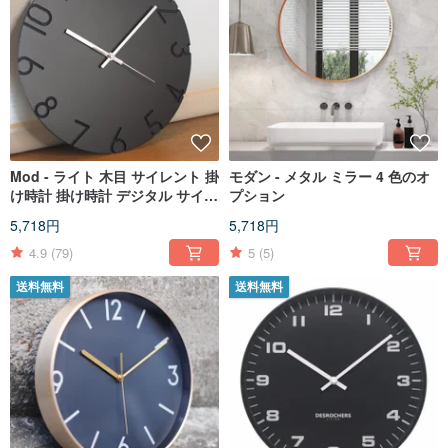
Mod - ライト 木目 サイレント 掛
モダン - メタル ミラー 4 色のオ
け時計 掛け時計 デジタル サイレ
プション
ント 木製 白黒 丸太
5,718円
5,718円
4.9
(79)
5
(5)
送料無料
送料無料