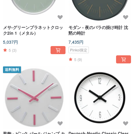
メサ-グリーンプラネットクロッ
モダン - 夜のバラの掛け時計 沈
ク2in 1（メタル）
黙の時計
5,037円
7,435円
5
(3)
Pinkoi限定
5
(9)
送料無料
装飾 - ピンク パール ジャンプ カ
Deutsch-Nordic Classic Clear