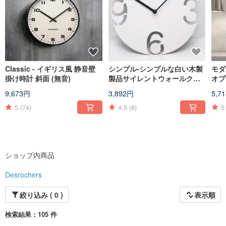
Classic - イギリス風 静音壁
シンプル-シンプルな白い木製
モダ
掛け時計 斜面 (無音)
製品サイレントウォールクロ
オプ
ック
9,673円
3,892円
5,7
5
(74)
4.5
(8)
5
ショップ内商品
Desrochers
絞り込み ( 0 )
表示順
検索結果：105 件