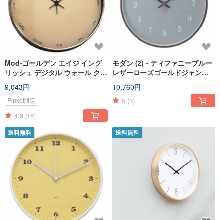
Mod-ゴールデン エイジ イング
モダン (2) - ティファニーブルー
リッシュ デジタル ウォール クロ
レザーローズゴールドジャンプ
ック サイレント クロック
カラー サイレント クロック 壁掛
9,043円
10,760円
け時計
5
(1)
Pinkoi限定
4.9
(16)
送料無料
送料無料