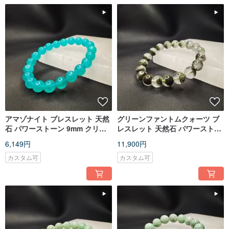
アマゾナイト ブレスレット 天然
グリーンファントムクォーツ ブ
石 パワーストーン 9mm クリス
レスレット 天然石 パワーストー
タルブレスレット
ン 10mm クリスタルブレスレッ
6,149円
11,900円
ト
カスタム可
カスタム可