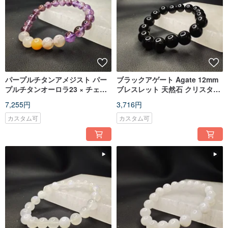
パープルチタンアメジスト パー
ブラックアゲート Agate 12mm
プルチタンオーロラ23 × チェリ
ブレスレット 天然石 クリスタル
ーブロッサムアゲート 8mm 天然
ブレスレット
7,255円
3,716円
石 ブレスレット
カスタム可
カスタム可