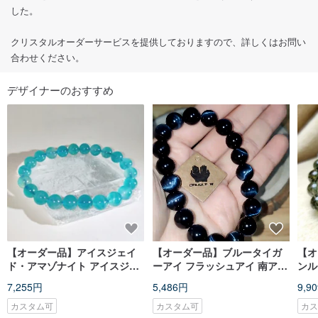
した。
クリスタルオーダーサービスを提供しておりますので、詳しくはお問い
合わせください。
デザイナーのおすすめ
【オーダー品】アイスジェイ
【オーダー品】ブルータイガ
【オ
ド・アマゾナイト アイスジェ
ーアイ フラッシュアイ 南アフ
ンル
イド アマゾナイト モザンビー
リカ 6-16mm ブルータイガー
レス
7,255円
5,486円
9,9
ク 6-14mm 天然石
アイ 天然石
チル
カスタム可
カスタム可
カ