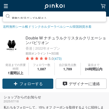
素敵な生活グッズを探そう
送料無料
シール帳
ドリンクホルダー
ラベルシール
韓国雑貨
水着
Double W ナチュラルクリスタルクリエーショ
ンパビリオン
香港 | 2022年オープン
前回オンライン
1〜3日前
5.0
(473)
発送までの所要
フォロワー数
合計販売点数
返信まで
時間
1,087
1,789
24時間以内
1週間以上
クーポン取得
デザイナーに連絡
フォローする
ショップからのお知らせ
2025/07/18
私たちをフォローして、15% オフ クーポンを取得するように招待しま