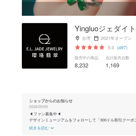
Yingluoジェダイ
台湾
2021年オープン
5.0
(497)
販売中の商品
合計販売点数
8,232
1,169
ショップからのお知らせ
2026/05/05
🔈ファン募集中🔈
デザインミュージアムをフォローして「300ドル割引クーポ
続きを読む