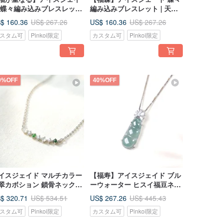
 蝶々編み込みブレスレット
編み込みブレスレット | 天然
 天然ミャンマー産ジェイド A
ミャンマー産ジェダイト A 貨
$ 160.36
US$ 160.36
US$ 267.26
US$ 267.26
 | ギフト
| ギフトに
スタム可
Pinkoi限定
カスタム可
Pinkoi限定
0%OFF
40%OFF
イスジェイド マルチカラー
【福寿】アイスジェイド ブル
翠カボション 鎖骨ネックレ
ーウォーター ヒスイ福豆ネッ
 925 スターリングシルバー
クレス 925 スターリングシル
$ 320.71
US$ 267.26
US$ 534.51
US$ 445.43
 天然ミャンマー産 A 貨翡翠 |
バー | 天然 A 貨翡翠 | ギフト
スタム可
Pinkoi限定
カスタム可
Pinkoi限定
フトに最適