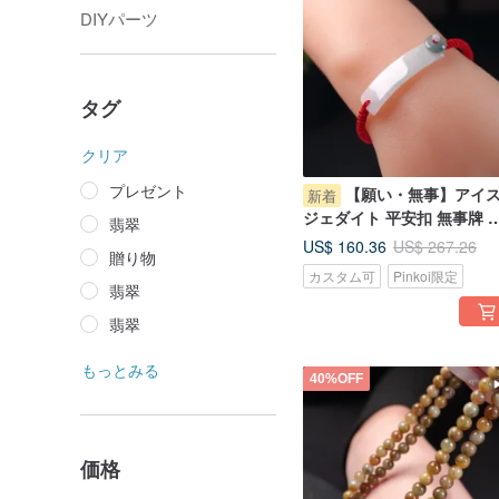
DIYパーツ
タグ
クリア
プレゼント
【願い・無事】アイ
新着
ジェダイト 平安扣 無事牌 
翡翠
み込みブレスレット | 天然
US$ 160.36
US$ 267.26
贈り物
ャンマー産ジェダイト（A
カスタム可
Pinkoi限定
貨）
翡翠
翡翠
もっとみる
40%OFF
価格