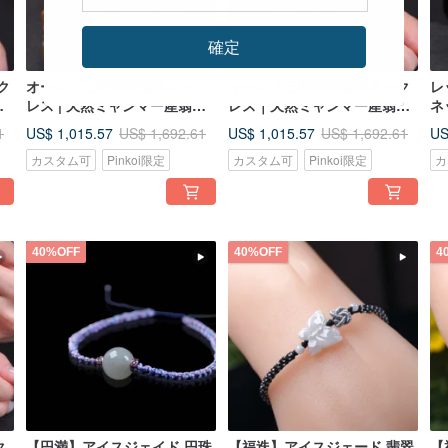
確定
ク
オールド三彩翡翠連珠ネック
オールド三彩翡翠連珠ネック
レ
翠
レス | 天然ミャンマー産翡翠
レス｜天然ミャンマー産翡翠
ネ
A 貨 | ギフト
A 貨｜ギフト
産
US$ 1,015.57
US$ 1,015.57
US
1
US$ 1,692.61
US$ 1,692.61
カスタム可
Pinkoi限定
カスタム可
Pinkoi限定
カ
40%OFF
40%OFF
4
ク
【円満】アイスジェイド 円珠
【福迭】アイスジェード 翡翠
【