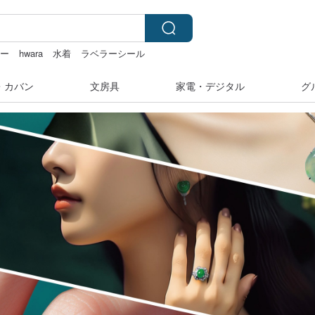
カー
hwara
水着
ラベラーシール
湾 24金 ネックレス
・カバン
文房具
家電・デジタル
グ