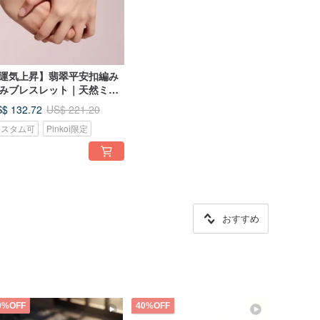
運気上昇】翡翠平安扣編み
みブレスレット｜天然ミャ
マー産A貨翡翠｜ギフト
$ 132.72
US$ 221.20
カスタム可
Pinkoi限定
おすすめ
0%OFF
40%OFF