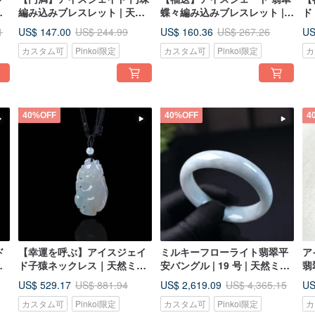
翠
編み込みブレスレット | 天然
蝶々編み込みブレスレット |
ド
ミャンマー産ジェダイト翡翠
天然ミャンマー産ジェダイト
|
US$ 147.00
US$ 160.36
US
1
US$ 244.99
US$ 267.26
A 貨 | ギフト
（ひすい）A 貨 | ギフトに
貨
カスタム可
Pinkoi限定
カスタム可
Pinkoi限定
カ
40%OFF
40%OFF
4
ド
【幸運を呼ぶ】アイスジェイ
ミルキーフローライト翡翠平
ア
ミ
ド子猿ネックレス｜天然ミャ
安バングル | 19 号 | 天然ミャ
翡
）
ンマー産ジェイダイト A 貨｜
ンマー産 A 貨翡翠 | ギフト
ス
US$ 529.17
US$ 2,619.09
US
US$ 881.94
US$ 4,365.15
ギフトに
|
カスタム可
Pinkoi限定
カスタム可
Pinkoi限定
カ
ギ