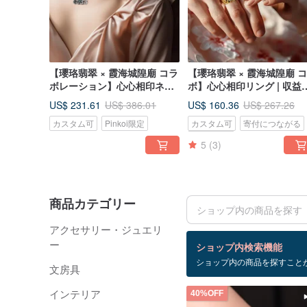
【瓔珞翡翠 × 霞海城隍廟 コラ
【瓔珞翡翠 × 霞海城隍廟 
ボレーション】心心相印ネッ
ボ】心心相印リング | 収益
クレス | 収益の 10% を寄付
10%を寄付
US$ 231.61
US$ 160.36
US$ 386.01
US$ 267.26
カスタム可
Pinkoi限定
カスタム可
寄付につながる
Pinkoi限定
5
(3)
商品カテゴリー
アクセサリー・ジュエリ
検索結果：2,042 件
ー
ショップ内検索機能
ショップ内の商品を探すこと
ナチュラル
文房具
インテリア
40%OFF