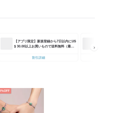
海外デザイ
【アプリ限定】新規登録から7日以内にUS
$ 30.00以上お買いもので送料無料（最大U
越境送料割
S$ 6.00OFF）
割引詳細
割
0%OFF