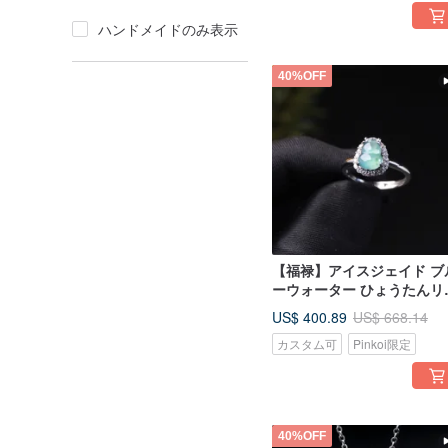
ハンドメイドのみ表示
40%OFF
【福禄】アイスジェイド ブ
ーウォーター ひょうたんリ
グ 925 スターリングシルバ
US$ 400.89
US$ 668.14
| 天然 A 貨翡翠 | ギフトに
カスタム可
Pinkoi限定
40%OFF