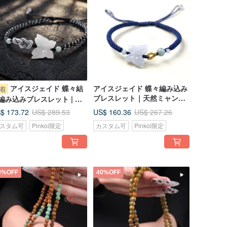
アイスジェイド 蝶々結
アイスジェイド 蝶々編み込み
着
ブレスレット｜天然ミャンマ
編み込みブレスレット | 天
ー産 A 貨翡翠｜ギフト
ミャンマー産 A 貨翡翠 | ギ
$ 173.72
US$ 160.36
US$ 289.53
US$ 267.26
トに
スタム可
Pinkoi限定
カスタム可
Pinkoi限定
0%OFF
40%OFF