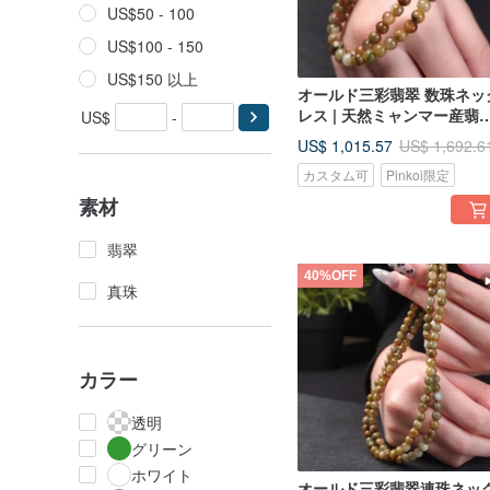
US$50 - 100
US$100 - 150
US$150 以上
オールド三彩翡翠 数珠ネッ
レス | 天然ミャンマー産翡
US$
-
A 貨 | ギフト
US$ 1,015.57
US$ 1,692.6
カスタム可
Pinkoi限定
素材
翡翠
40%OFF
真珠
カラー
透明
グリーン
ホワイト
オールド三彩翡翠連珠ネッ