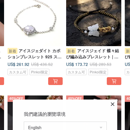
ス
アイスジェダイト カボ
アイスジェイド 蝶々結
新着
新着
新
編
ションブレスレット 925 スタ
び編み込みブレスレット | 天
び
ミ
ーリングシルバー | 天然ミャ
然ミャンマー産翡翠（A 貨） |
然
US$ 261.92
US$ 173.72
US
US$ 436.52
US$ 289.53
ンマー産 A 貨翡翠 | ギフトに
ギフト
フ
カスタム可
Pinkoi限定
カスタム可
Pinkoi限定
カ
40%OFF
40%OFF
4
我們建議的瀏覽環境