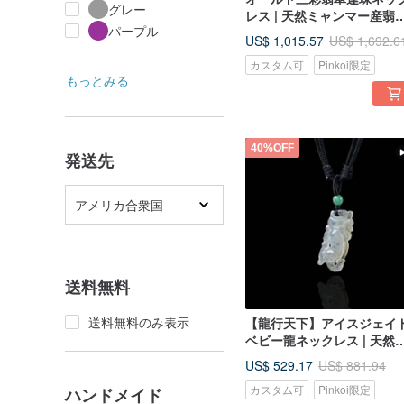
グレー
レス | 天然ミャンマー産翡
パープル
A 貨 | ギフト
US$ 1,015.57
US$ 1,692.6
カスタム可
Pinkoi限定
もっとみる
40%OFF
発送先
アメリカ合衆国
送料無料
送料無料のみ表示
【龍行天下】アイスジェイ
ベビー龍ネックレス | 天然
ャンマー産ジェイド（翡翠
US$ 529.17
US$ 881.94
A 貨 | ギフトにも
カスタム可
Pinkoi限定
ハンドメイド