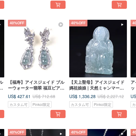
40%OFF
40%OFF
4
ル
【福寿】アイスジェイド ブル
【天上聖母】アイスジェイド
ア
ン
ーウォーター翡翠 福豆ピアス
媽祖娘娘 | 天然ミャンマー産
ッ
ー
925 スターリングシルバー |
A 貨ジェダイト | ギフト
ネ
US$ 427.61
US$ 1,336.28
US
US$ 712.68
US$ 2,227.12
天然 A 貨翡翠 | ギフトに
ヤ
カスタム可
Pinkoi限定
カスタム可
Pinkoi限定
カ
フ
40%OFF
40%OFF
4