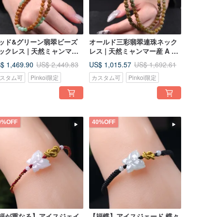
ッド&グリーン翡翠ビーズ
オールド三彩翡翠連珠ネック
ックレス | 天然ミャンマー
レス | 天然ミャンマー産 A 貨
 A 貨翡翠 | ギフトに
翡翠 | ギフト
$ 1,469.90
US$ 1,015.57
US$ 2,449.83
US$ 1,692.61
スタム可
Pinkoi限定
カスタム可
Pinkoi限定
0%OFF
40%OFF
福が重なる】アイスジェイ
【福蝶】アイスジェード 蝶々