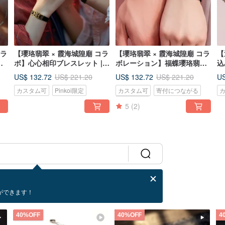
コラ
【瓔珞翡翠 × 霞海城隍廟 コラ
【瓔珞翡翠 × 霞海城隍廟 コラ
【
の
ボ】心心相印ブレスレット |
ボレーション】福蝶瓔珞翡翠
込
10% をチャリティに寄付
編み込みブレスレット | 収益
ン
US$ 132.72
US$ 132.72
US
US$ 221.20
US$ 221.20
の 10% を寄付
カスタム可
Pinkoi限定
カスタム可
寄付につながる
Pinkoi限定
5
(2)
ができます！
40%OFF
40%OFF
4