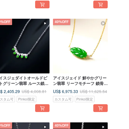
0%OFF
40%OFF
イスジェダイトオールドピ
アイスジェイド 鮮やかグリー
トグリーン翡翠 ルース鎖骨
ン翡翠 リーフモチーフ 鎖骨ネ
ックレス 18K ゴールドダイ
ックレス 18K ゴールド ダイ
$ 2,405.29
US$ 6,975.33
US$ 4,008.81
US$ 11,625.54
モンド | 天然 A 貨翡翠 | ギ
ヤモンド | 天然ミャンマー産
スタム可
Pinkoi限定
カスタム可
Pinkoi限定
ト
本翡翠（A 貨） | ギフト
0%OFF
40%OFF