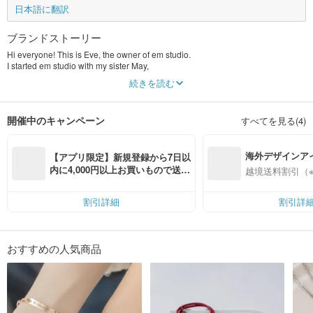
日本語に翻訳
ブランドストーリー
Hi everyone! This is Eve, the owner of em studio.
I started em studio with my sister May,
Eve and May, that's where the name "EM studio" comes from.
続きを読む
In EM studio, we make every piece of jewelry by happy hands,
and we make it just for you.
開催中のキャンペーン
すべてを見る(4)
we believe you will fall in love with your jewelry as soon as you receive it,
enjoy!
海外デザインア
【アプリ限定】新規登録から7日以
入
内に4,000円以上お買いもので送料
越境送料割引（
無料（最大500円OFF）
割引詳細
割引詳
おすすめの人気商品