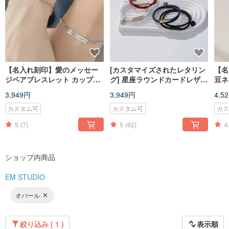
【名入れ刻印】愛のメッセー
[カスタマイズされたレタリン
【名
ジペアブレスレット カップル
グ] 星座ラウンドカードレザー
豆ネ
お揃い カスタム
ブレスレット恋人やガールフ
のプ
3,949円
3,949円
4,5
レンドのためのレザー織りブ
レスレット| 4色
カスタム可
カスタム可
カ
5
(7)
5
(62)
4
ショップ内商品
EM STUDIO
オパール
絞り込み ( 1 )
表示順