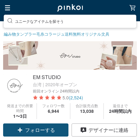
ユニークなアイテムを探そう
編み物
タンブラー
毛糸
コラージュ
送料無料
オリジナル文具
EM STUDIO
台湾 | 2020年オープン
前回オンライン
24時間以内
5.0
(2,524)
発送までの所要
フォロワー数
合計販売点数
返信まで
時間
6,944
13,038
24時間以内
クーポン取得
1〜3日
フォローする
デザイナーに連絡