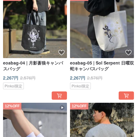
eoabag-04 | 月影蒼狼キャンバ
eoabag-05 | Sol Serpent 日曜双
スバッグ
蛇キャンバスバッグ
2,267円
2,576円
2,267円
2,576円
Pinkoi限定
Pinkoi限定
12%OFF
12%OFF