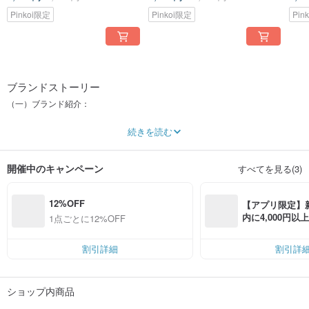
Pinkoi限定
Pinkoi限定
Pin
ブランドストーリー
（一）ブランド紹介：
Era of Ascension（エラ・オブ・アセンション）は、オリジナルのイラストアー
続きを読む
トとファッションを融合させた、独自のニッチスタイルを追求する新進気鋭の
ファッションブランドです。私たちは、着る人が自分らしさを簡単に表現でき
るようにし、ファッションと美意識の融合を通じて、日々の生活に彩りを与え
開催中のキャンペーン
すべてを見る(3)
ることを目指しています。ブランド名「Era of Ascension」は、卓越と自己の成
長を追求し続ける姿勢を象徴し、服を通じて個々のスタイルを表現するための
媒体となります。
12%OFF
【アプリ限定】
（二）デザイン理念と展開：
内に4,000円
1点ごとに12%OFF
無料（最大500円
ブランドの初期段階では、オリジナルのイラストを取り入れた衣服に注力し、
自然、歴史、多様な文化からインスピレーションを得ています。今後は、ボク
割引詳細
割引詳
シーフィットのクロップドトップなど、さまざまなスタイルの服を展開し、顧
客が簡単にコーディネートしてファッションセンスを表現できるようにする予
定です。長期的な目標としては、VOGUEなどの国際ファッションウィークと提
ショップ内商品
携し、ブランドをハイエンド市場へと導くことを目指しています。