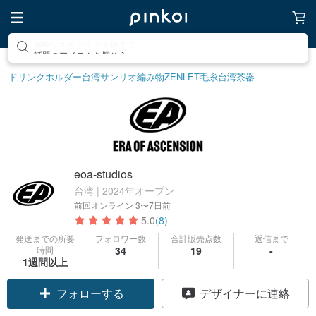
話題のアイテムを探そう
ドリンクホルダー
台湾サンリオ
編み物
ZENLET
毛糸
台湾茶器
eoa-studios
台湾 | 2024年オープン
前回オンライン
3〜7日前
5.0
(8)
発送までの所要
フォロワー数
合計販売点数
返信まで
時間
34
19
-
1週間以上
フォローする
デザイナーに連絡