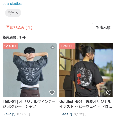
（三）商品特徴と魅力：
eoa-studios
当ブランドの衣服は、イラストとファッションデザインを融合させ、気軽に着
設計
こなしながら個性と美を引き立てることに重点を置いています。すべてのアイ
テムは、品質とディテールにこだわり、個性的なスタイルを求める消費者のた
めにデザインされています。顧客が独自のセンスを簡単に表現できるようなア
イテムを提供します。
絞り込み ( 1 )
表示順
検索結果：9 件
12%OFF
12%OFF
FGO-01 | オリジナルヴィンテー
Goldfish-B01 | 映象オリジナル
ジ ボクシーT シャツ
イラスト ヘビーウェイト ドロッ
プショルダーT
5,441円
6,182円
5,441円
6,182円