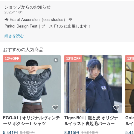
ショップからのお知らせ
2025/11/01
📢 Era of Ascension（eoa-studios） 🌹
Pinkoi Design Fest｜ブース F135 に出展します！
続きを読む
おすすめの人気商品
12%OFF
12%OFF
12
FGO-01 | オリジナルヴィンテ
Tiger-B01 | 龍と虎 オリジナ
Gol
ージ ボクシーT シャツ
ルイラスト裏起毛パーカー
ルイ
ロッ
5,441円
6,182円
8,815円
10,016円
5,4