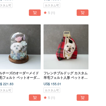
ッグ
スタム可
カスタム可
5
(1)
ルチーズのオーダーメイド
フレンチブルドッグ カスタム
毛フェルト ペットオーダー
羊毛フェルト人形 ペットオー
ィギュア プリザーブドフラ
ダーメイド ドゥドゥシリーズ
$ 221.83
US$ 155.01
ーベル
赤チェック柄ペットバッグ
スタム可
カスタム可
5
(1)