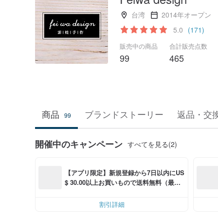
台湾
2014年オープン
5.0
(171)
販売中の商品
合計販売点数
99
465
商品
ブランドストーリー
返品・交
99
開催中のキャンペーン
すべてを見る(2)
【アプリ限定】新規登録から7日以内にUS
$ 30.00以上お買いもので送料無料（最大U
S$ 6.00OFF）
割引詳細