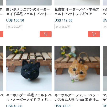
羊
白いポメラニアンのオーダー
花貴賓 オーダーメイド羊毛フ
花
豆豆
メイド羊毛フェルト ペットオ
ェルト ペットフィギュア
ペ
ーダー フィギュア
ュ
US$ 150.56
US$ 119.38
US
カスタム可
カスタム可
カ
 ペ
キーホルダー 羊毛フェルト ペ
キーホルダー フェルトペット
マ
ットオーダーメイド フィギュ
カスタム人形 feiwa 霏娃 手作
羊
ア feiwa霏娃手作
り
ウ
US$ 43.66
US$ 39.65
US