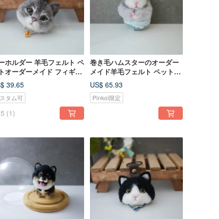
ーホルダー 羊毛フェルト ペ
巻き毛ハムスターのオーダー
トオーダーメイド フィギュ
メイド羊毛フェルト ペットオ
feiwa (フェイワ)
ーダー フィギュア
$ 39.65
US$ 65.93
スタム可
Pinkoi限定
5
(1)