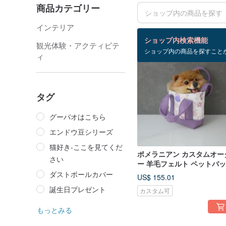
商品カテゴリー
インテリア
検索結果：99 件
ショップ内検索機能
観光体験・アクティビテ
ショップ内の商品を探すこと
ィ
タグ
グーバオはこちら
エンドウ豆シリーズ
猫好き-ここを見てくだ
ポメラニアン カスタムオー
さい
ー 羊毛フェルト ペットバ
豆々シリーズ
ダストボールカバー
US$ 155.01
誕生日プレゼント
カスタム可
もっとみる