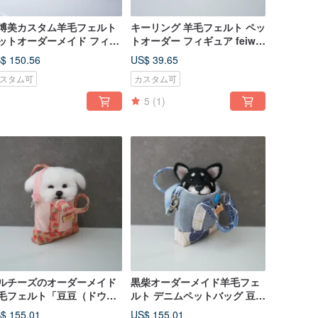
博美カスタム羊毛フェルト
キーリング 羊毛フェルト ペッ
ットオーダーメイド フィギ
トオーダー フィギュア feiwa
ア
霏娃手作
$ 150.56
US$ 39.65
スタム可
カスタム可
5
(1)
ルチーズのオーダーメイド
黒柴オーダーメイド羊毛フェ
毛フェルト「豆豆（ドウド
ルト デニムペットバッグ 豆豆
）シリーズ」デニムペット
シリーズ
$ 155.01
US$ 155.01