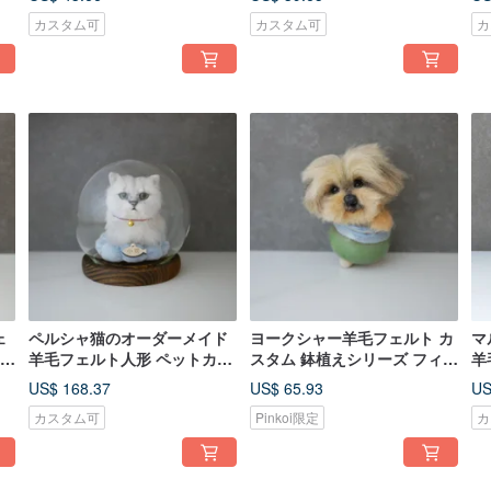
バ
カスタム可
カスタム可
カ
ェ
ペルシャ猫のオーダーメイド
ヨークシャー羊毛フェルト カ
マ
豆豆
羊毛フェルト人形 ペットカス
スタム 鉢植えシリーズ フィギ
羊
タム
ュア ペットカスタム
フ
US$ 168.37
US$ 65.93
US
ワ
カスタム可
Pinkoi限定
カ