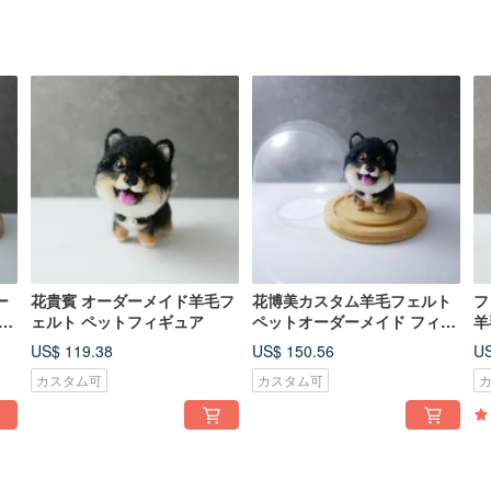
ー
花貴賓 オーダーメイド羊毛フ
花博美カスタム羊毛フェルト
フ
オ
ェルト ペットフィギュア
ペットオーダーメイド フィギ
羊
ュア
ダ
US$ 119.38
US$ 150.56
US
赤
カスタム可
カスタム可