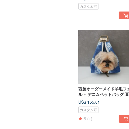
カスタム可
西施オーダーメイド羊毛フ
ルト デニムペットバッグ 
シリーズ
US$ 155.01
カスタム可
5
(1)