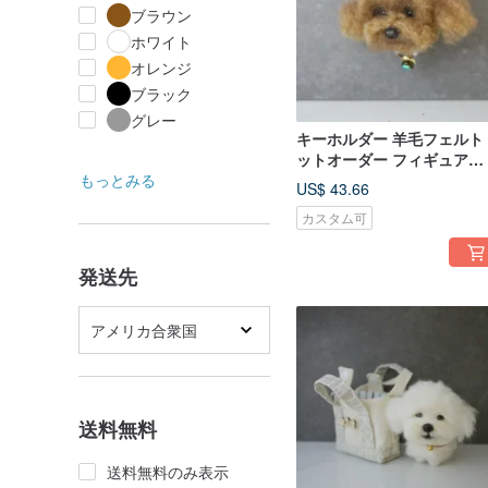
ブラウン
ホワイト
オレンジ
ブラック
グレー
キーホルダー 羊毛フェルト
ットオーダー フィギュア
もっとみる
feiwa霏娃手作
US$ 43.66
カスタム可
発送先
アメリカ合衆国
送料無料
送料無料のみ表示