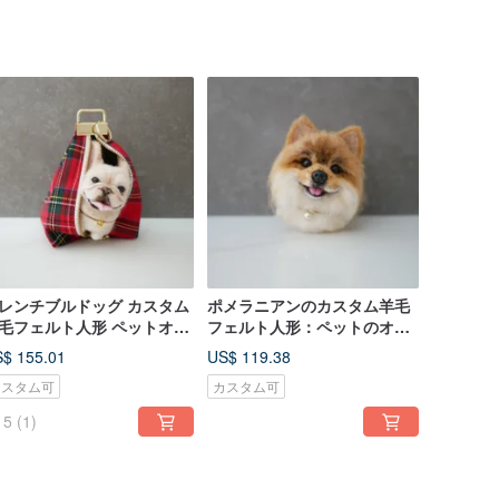
レンチブルドッグ カスタム
ポメラニアンのカスタム羊毛
毛フェルト人形 ペットオー
フェルト人形：ペットのオー
ーメイド ドゥドゥシリーズ
ダーメイドフィギュア「豆豆
$ 155.01
US$ 119.38
チェック柄ペットバッグ
狗」シリーズ
カスタム可
カスタム可
5
(1)