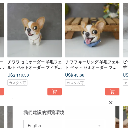
ー
チワワ セミオーダー 羊毛フェ
チワワ キーリング 羊毛フェル
ビ
オー
ルト ペットオーダー フィギュ
ト ペット セミオーダー フィ
羊
ア 豆々犬シリーズ
ギュア feiwa 霏娃手作
フ
US$ 119.38
US$ 43.66
US
カスタム可
カスタム可
カ
我們建議的瀏覽環境