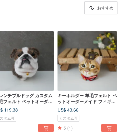
おすすめ
レンチブルドッグ カスタム
キーホルダー 羊毛フェルト ペ
毛フェルト ペットオーダー
ットオーダーメイド フィギュ
ィギュア 豆々ドッグシリー
ア feiwa 霏娃手作
$ 119.38
US$ 43.66
スタム可
カスタム可
5
(1)