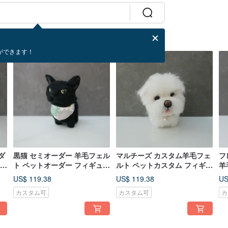
ができます！
ダ
黒猫 セミオーダー 羊毛フェル
マルチーズ カスタム羊毛フェ
フ
ッグ
ト ペットオーダー フィギュア
ルト ペットカスタム フィギュ
羊
豆豆猫シリーズ カスタム
ア
フ
US$ 119.38
US$ 119.38
US
ズ
カスタム可
カスタム可
カ