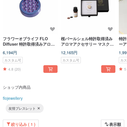
フラワーオブライフ FLO
桜パールシェル特許取得済み
特許
Diffuser 特許取得済みアロマ
アロマアクセサリー マスクク
ーア
アクセサリー マスククリップ
リップ（エッセンシャルオイ
ル彫
6,194円
12,165円
1,9
ル＆交換用アロマストーン付
属）
カスタム可
カスタム可
カ
4.8
(20)
5
ショップ内商品
flojewellery
友情ブレスレット
絞り込み ( 1 )
表示順