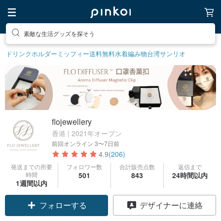
素敵な生活グッズを探そう
ドリンクホルダー
ミッフィー
送料無料
水着
編み物
台湾サンリオ
flojewellery
香港 | 2021年オープン
前回オンライン
3〜7日前
4.9
(206)
発送までの所要
フォロワー数
合計販売点数
返信まで
時間
501
843
24時間以内
1週間以内
フォローする
デザイナーに連絡