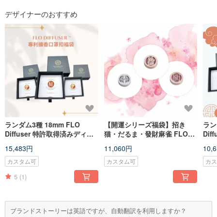
デザイナーのおすすめ
ランダム3種 18mm FLO
【開運シリーズ福袋】招き
ラン
Diffuser 特許取得済みディフ
猫・だるま・發財麻雀 FLO
Diff
ューザーアクセサリーマスク
Diffuser
15,483円
11,060円
10,
クリップ
カスタム可
カスタム可
カ
5
(1)
ブランドストーリーは英語ですが、自動翻訳を利用しますか？