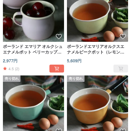
ポーランド エマリア オルクシュ
ポーランドエマリアオルクスエ
エナメルポット ベリーカップ
ナメルビークポット（レモンイ
350ml (ミストパウダー)
エロー）（FDN000515）
2,977円
5,609円
(FDN000477)
4.5
(2)
売り切れ
売り切れ