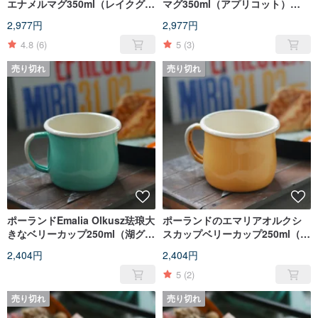
エナメルマグ350ml（レイクグリ
マグ350ml（アプリコット）
ーン）（FDN000494）
（FDN000493）
2,977円
2,977円
4.8
(6)
5
(3)
売り切れ
売り切れ
ポーランドEmalia Olkusz珐琅大
ポーランドのエマリアオルクシ
きなベリーカップ250ml（湖グリ
スカップベリーカップ250ml（ア
ーン）（FDN000489）
プリコットイエロー）
2,404円
2,404円
（FDN000488）
5
(2)
売り切れ
売り切れ