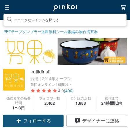
素敵な生活グッズを探そう
PETテープ
タンブラー
送料無料
シール帳
編み物
台湾茶器
fruttidinuli
台湾 | 2014年オープン
前回オンライン
1週間以上
4.9
(400)
発送までの所要
フォロワー数
合計販売点数
返信まで
時間
2,402
1,683
24時間以内
1〜3日
フォローする
デザイナーに連絡