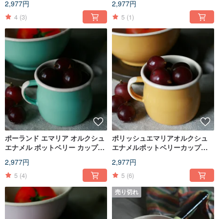
2,977円
2,977円
（FDN000481）
4
(3)
5
(1)
ポーランド エマリア オルクシュ
ポリッシュエマリアオルクシュ
エナメル ポットベリー カップ
エナメルポットベリーカップ
350ml (レイク グリーン)
350ml（アプリコット）
2,977円
2,977円
(FDN000479)
（FDN000478）
5
(4)
5
(6)
売り切れ