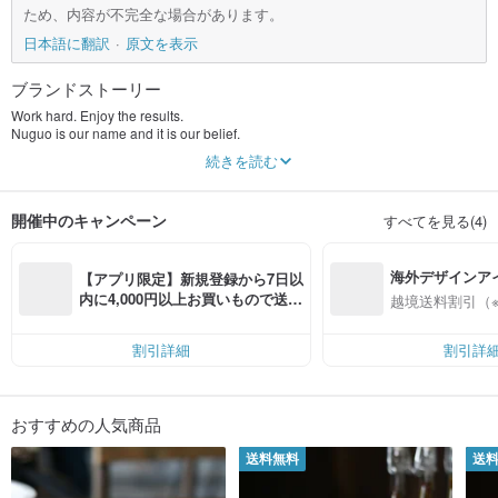
ため、内容が不完全な場合があります。
日本語に翻訳
原文を表示
ブランドストーリー
Work hard. Enjoy the results.
Nuguo is our name and it is our belief.
Everyone's life is worth living in a better way.
続きを読む
"Nuoguo" wants to be a life partner with temperature around you.
Satisfy you and my imagination of everyday life that is comfortable and
開催中のキャンペーン
すべてを見る(4)
comfortable
"Nuoguo" has been working hard...
海外デザインア
On this planet, you can find ingenious intelligence and objects for you.
【アプリ限定】新規登録から7日以
Whether it is . . . style home. Recreational groceries. Meal eater. Small things.
入
内に4,000円以上お買いもので送料
越境送料割引（
無料（最大500円OFF）
With the sharing of these values of life,
I hope to add more to the world, if you design through your beautiful mind.
割引詳細
割引詳
おすすめの人気商品
送料無料
送