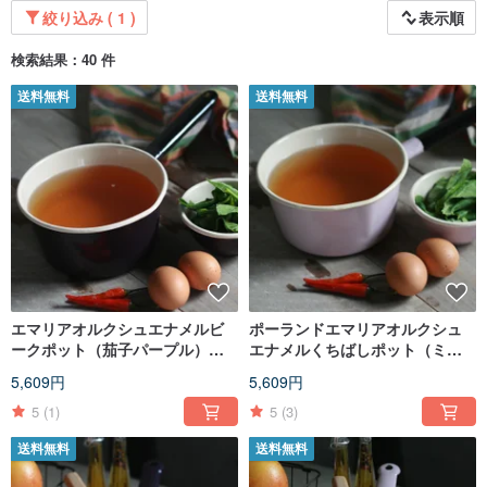
絞り込み ( 1 )
表示順
検索結果：40 件
送料無料
送料無料
エマリアオルクシュエナメルビ
ポーランドエマリアオルクシュ
ークポット（茄子パープル）
エナメルくちばしポット（ミス
（FDN000516）
トパウダー）（FDN000512）
5,609円
5,609円
5
(1)
5
(3)
送料無料
送料無料