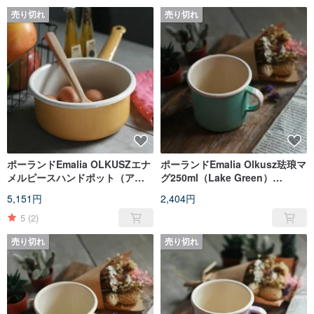
売り切れ
売り切れ
ポーランドEmalia OLKUSZエナ
ポーランドEmalia Olkusz珐琅マ
メルピースハンドポット（アプ
グ250ml（Lake Green）
リコット）（FDN000508）
（FDN000504）
5,151円
2,404円
5
(2)
売り切れ
売り切れ