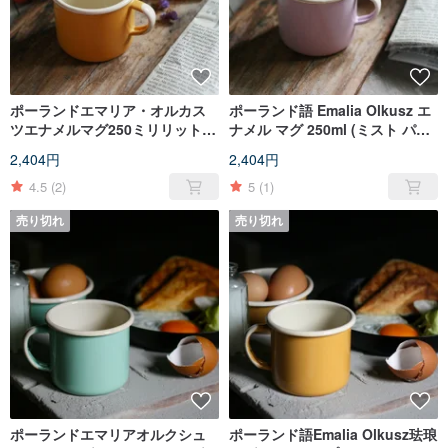
ポーランドエマリア・オルカス
ポーランド語 Emalia Olkusz エ
ツエナメルマグ250ミリリットル
ナメル マグ 250ml (ミスト パウ
（アプリコット）
ダー) (FDN000502)
2,404円
2,404円
（FDN000503）
4.5
(2)
5
(1)
売り切れ
売り切れ
ポーランドエマリアオルクシュ
ポーランド語Emalia Olkusz珐琅