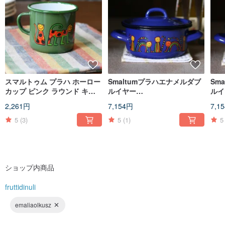
スマルトゥム プラハ ホーロー
Smaltumプラハエナメルダブ
Sm
カップ ピンク ラウンド キャ
ルイヤー
ルイ
ット_ダークグリーン (250ml)
pot_curvedcat_sapphire
_ロ
2,261円
7,154円
7,1
(FDN000156)
blue（FDN000458）
（FD
5
(3)
5
(1)
5
ショップ内商品
fruttidinuli
emaliaolkusz