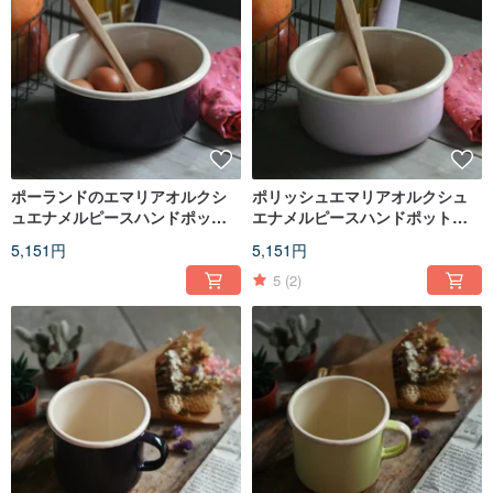
ポーランドのエマリアオルクシ
ポリッシュエマリアオルクシュ
ュエナメルピースハンドポット
エナメルピースハンドポット
（茄子パープル）
（ミストパウダー）
5,151円
5,151円
（FDN000511）
（FDN000507）
5
(2)