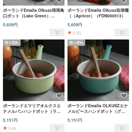
ポーランドEmalia Olkusz琅琅鳥
ポーランドEmalia Olkusz珐琅嘴
口ポット（Lake Green）
（（Apricot）（FDN000513）
（FDN000514）
5,609円
5,609円
5
(2)
売り切れ
売り切れ
ポーランドエマリアオルクスエ
ポーランドEmalia OLKUSZエナ
ナメルパンハンドポット（ライ
メルピースハンドポット（グリ
ムイエロー）（FDN000510）
ーンレイク）（FDN000509）
5,151円
5,151円
5
(4)