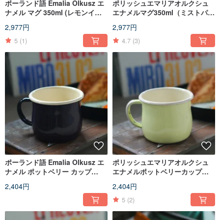
ポーランド語 Emalia Olkusz エ
ポリッシュエマリアオルクシュ
ナメル マグ 350ml (レモンイエ
エナメルマグ350ml（ミストパウ
ロー) (FDN000495)
ダー）（FDN000492）
2,977円
2,977円
5
(1)
4.7
(3)
ポーランド語 Emalia Olkusz エ
ポリッシュエマリアオルクシュ
ナメル ポットベリー カップ
エナメルポットベリーカップ
250ml (auauau子パープル)
250ml（レモンイエロー）
2,404円
2,404円
(FDN000491)
（FDN000490）
5
(2)