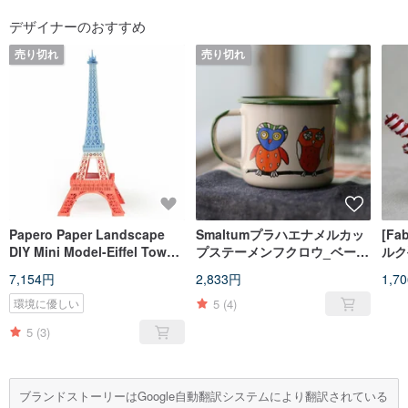
デザイナーのおすすめ
売り切れ
売り切れ
Papero Paper Landscape
Smaltumプラハエナメルカッ
[Fa
DIY Mini Model-Eiffel Tower
プステーメンフクロウ_ベージ
ルク
(包括的な)/Eiffel Tower (Mix)
ュ（350ミリリットル）
ダー
7,154円
2,833円
1,7
（FDN000366）
ィー_
5
(4)
環境に優しい
5
(3)
ブランドストーリーはGoogle自動翻訳システムにより翻訳されている