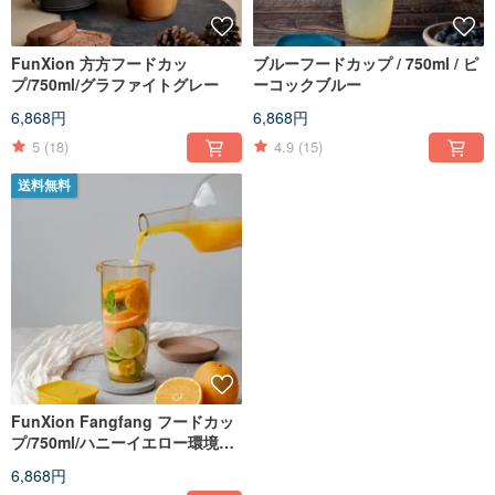
FunXion 方方フードカッ
ブルーフードカップ / 750ml / ピ
プ/750ml/グラファイトグレー
ーコックブルー
6,868円
6,868円
5
(18)
4.9
(15)
送料無料
FunXion Fangfang フードカッ
プ/750ml/ハニーイエロー環境に
優しいカップケトル
6,868円