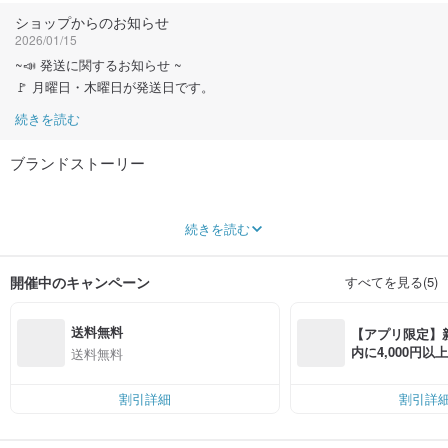
ショップからのお知らせ
2026/01/15
~📣 発送に関するお知らせ ~
🚩 月曜日・木曜日が発送日です。
続きを読む
ブランドストーリー
台湾・台南発のローカルブランド。デザイナー、伝統的な製造業者、そしてク
続きを読む
リエイティブなパートナーたちが集結して生まれました！
For functional , For fashion , For fun life
開催中のキャンペーン
すべてを見る(5)
「ミニマル、ファッション、利便性、生活価値の創造」。これがFunXionチー
ムが開発において追求する4つのテーマです。
送料無料
【アプリ限定】
あなたの生活に寄り添う、スタイリッシュな日用品をお届けします！
内に4,000円
送料無料
無料（最大500円
Instagram @Ifunxion. tw (検索の際は文字間のスペースを削除してください)
割引詳細
割引詳