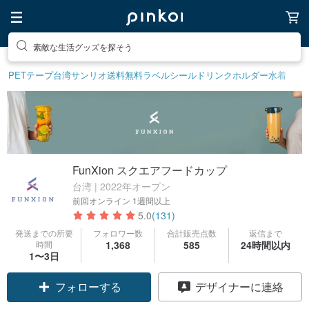
素敵な生活グッズを探そう
PETテープ
台湾サンリオ
送料無料
ラベルシール
ドリンクホルダー
水着
FunXion スクエアフードカップ
台湾 | 2022年オープン
前回オンライン
1週間以上
5.0
(131)
発送までの所要
フォロワー数
合計販売点数
返信まで
時間
1,368
585
24時間以内
1〜3日
フォローする
デザイナーに連絡