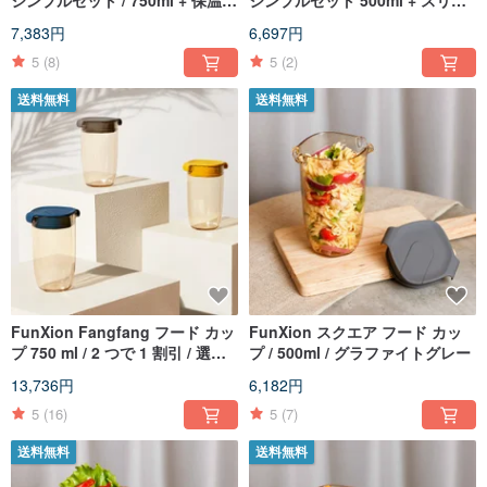
ップスリーブ
ブ
7,383円
6,697円
5
(8)
5
(2)
送料無料
送料無料
FunXion Fangfang フード カッ
FunXion スクエア フード カッ
プ 750 ml / 2 つで 1 割引 / 選べ
プ / 500ml / グラファイトグレー
る 4 色
13,736円
6,182円
5
(16)
5
(7)
送料無料
送料無料