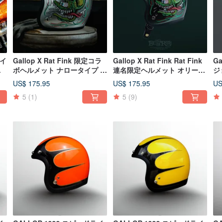
ョイ
Gallop X Rat Fink 限定コラ
Gallop X Rat Fink Rat Fink
Ga
メ
ボヘルメット ナロータイプ ス
連名限定ヘルメット オリーブ
ジ
モールシェル シルバー
グリーン
ロ
US$ 175.95
US$ 175.95
US
ッ
5
(1)
5
(9)