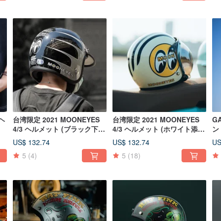
全ヘ
台湾限定 2021 MOONEYES
台湾限定 2021 MOONEYES
G
下
4/3 ヘルメット (ブラック下付
4/3 ヘルメット (ホワイト添字
ン
イ
き文字部分)
部分)
ッ
US$ 132.74
US$ 132.74
US
5
(4)
5
(18)