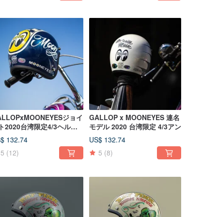
ALLOPxMOONEYESジョイ
GALLOP x MOONEYES 連名
ト2020台湾限定4/3ヘルメ
モデル 2020 台湾限定 4/3アン
トブルー
$ 132.74
US$ 132.74
5
(12)
5
(8)