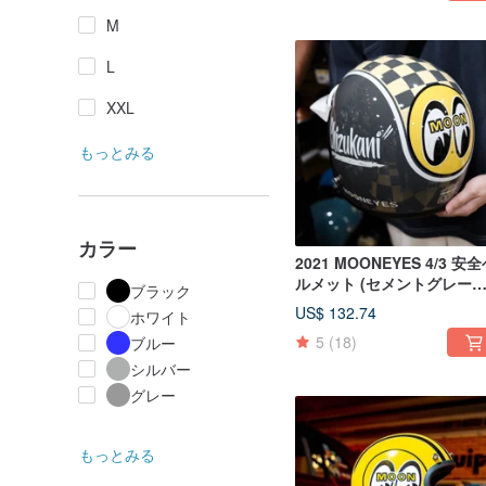
M
L
XXL
もっとみる
カラー
2021 MOONEYES 4/3 安
ルメット (セメントグレー
ブラック
付きエリア) GALLOP ジョ
US$ 132.74
ホワイト
ントモデル
5
(18)
ブルー
シルバー
グレー
もっとみる