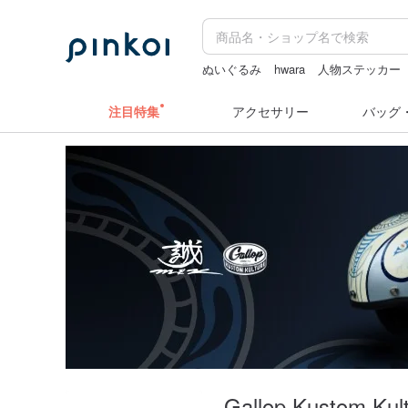
ぬいぐるみ
hwara
人物ステッカー
ドリンクホルダー 台湾
水着
注目特集
アクセサリー
バッグ
Gallop Kustom Kul