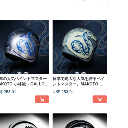
本の人気ペイントマスター
日本で絶大な人気を誇るペイ
AKOTO 小林誠 × GALLOP
ントマスター、MAKOTO 小
ラボレーション スネーク レ
林誠 × GALLOP コラボレー
$ 253.01
US$ 253.01
ロ ピンストライプ
ション。蛇のヴィンテージピ
ンストライプペイント。