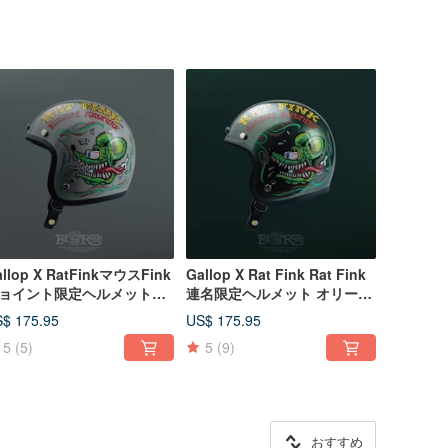
allop X RatFinkマウスFink
Gallop X Rat Fink Rat Fink
ョイント限定ヘルメットナ
連名限定ヘルメット オリーブ
ーバージョンスモールキャ
グリーン
$ 175.95
US$ 175.95
プボディグレー
5
(5)
5
(9)
おすすめ