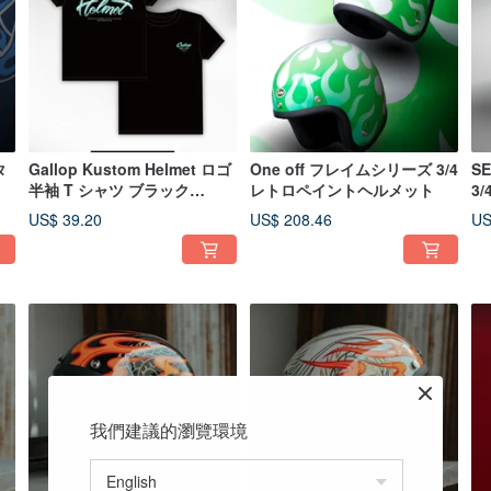
タ
Gallop Kustom Helmet ロゴ
One off フレイムシリーズ 3/4
SE
半袖 T シャツ ブラック
レトロペイントヘルメット
3
S~3XL
ホ
US$ 39.20
US$ 208.46
US
イ
我們建議的瀏覽環境