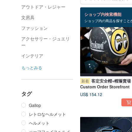
アウトドア・レジャー
検索結果：306 件
ショップ内検索機能
文房具
ショップ内の商品を探すこと
ファッション
アクセサリー・ジュエリ
ー
インテリア
もっとみる
客定安全帽+帽簷賣場
新着
Custom Order Storefront
タグ
US$ 154.12
Gallop
レトロなヘルメット
ヘルメット
ハーフフェイスヘルメ