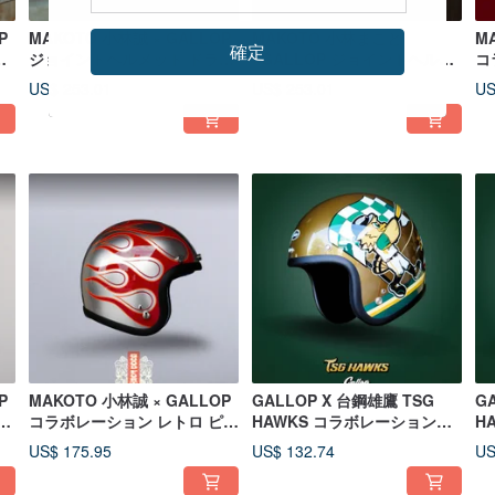
P
MAKOTO 小林誠 × GALLOP
MAKOTO 小林まこと
M
確定
ト
ジョイントヘルメット ドラゴ
×GALLOP ジョイントヘルメ
コ
ンブラック
ット ドラゴンセメントグリー
ス
US$ 253.01
US$ 253.01
US
ン
ッ
P
MAKOTO 小林誠 × GALLOP
GALLOP X 台鋼雄鷹 TSG
G
ヘ
コラボレーション レトロ ピン
HAWKS コラボレーションヘ
H
ストライプ ヘルメット シルバ
ルメット 3/4 オープンフェイ
ル
US$ 175.95
US$ 132.74
US
ー
スヘルメット ゴールド
ト