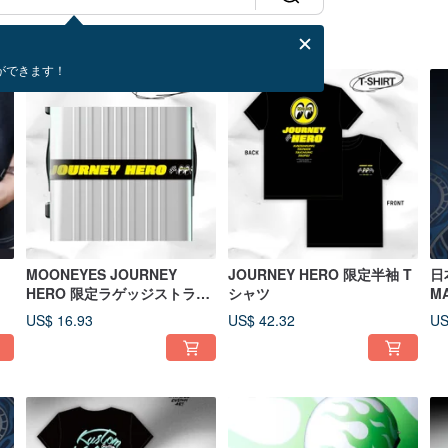
ができます！
MOONEYES JOURNEY
JOURNEY HERO 限定半袖 T
日
HERO 限定ラゲッジストラッ
シャツ
M
プ
コ
US$ 16.93
US$ 42.32
US
ト