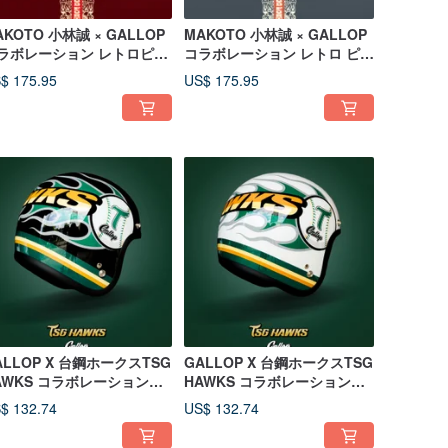
AKOTO 小林誠 × GALLOP
MAKOTO 小林誠 × GALLOP
ラボレーション レトロピン
コラボレーション レトロ ピン
ライピングヘルメット ブラ
ストライプ ヘルメット グレー
$ 175.95
US$ 175.95
ク
ALLOP X 台鋼ホークスTSG
GALLOP X 台鋼ホークスTSG
AWKS コラボレーションヘ
HAWKS コラボレーションヘ
メット 3/4ハーフヘルメッ
ルメット 3/4半キャップヘル
$ 132.74
US$ 132.74
 ブラック
メット ホワイト