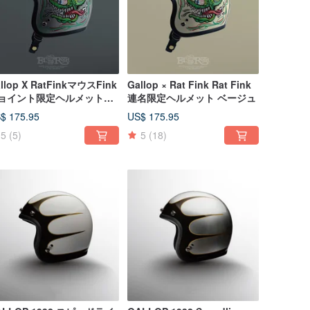
llop X RatFinkマウスFink
Gallop × Rat Fink Rat Fink
ョイント限定ヘルメットナ
連名限定ヘルメット ベージュ
ーバージョンスモールキャ
$ 175.95
US$ 175.95
プボディグレー
5
(5)
5
(18)