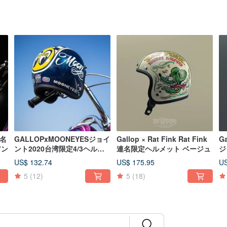
連名
GALLOPxMOONEYESジョイ
Gallop × Rat Fink Rat Fink
G
アン
ント2020台湾限定4/3ヘルメ
連名限定ヘルメット ベージュ
ジ
ットブルー
ロ
US$ 132.74
US$ 175.95
US
ッ
5
(12)
5
(18)