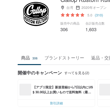
台湾
2020年オープン
5.0
(310)
販売中の商品
合計販売点数
306
1,603
商品
ブランドストーリー
返品・交
306
開催中のキャンペーン
すべてを見る(2)
【アプリ限定】新規登録から7日以内にUS
$ 30.00以上お買いもので送料無料（最大U
S$ 6.00OFF）
割引詳細