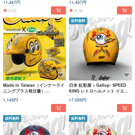
11,447円
11,447円
ー）
ダー）
5
(2)
5
(3)
送料無料
Made in Taiwan（インナーライ
日本 虹彩屋 × Gallop- SPEED
ニングプラス発注書）
KING レトロヘルメット イエロ
MOONEYES XGALLOPキッズヘ
ー
1,145円
17,056円
ルメットジョイントキッズハッ
ト
送料無料
送料無料