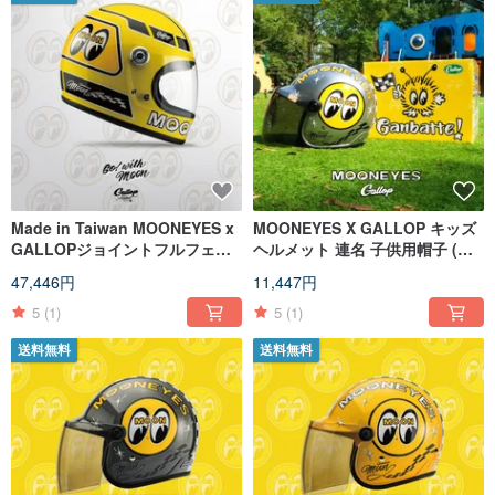
Made in Taiwan MOONEYES x
MOONEYES X GALLOP キッズ
GALLOPジョイントフルフェイ
ヘルメット 連名 子供用帽子 (シ
スヘルメットレゴハット（イエ
ルバー注文)
47,446円
11,447円
ロー）
5
(1)
5
(1)
送料無料
送料無料