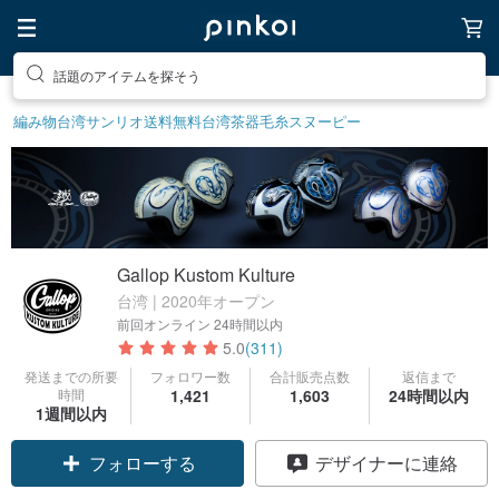
話題のアイテムを探そう
編み物
台湾サンリオ
送料無料
台湾茶器
毛糸
スヌーピー
Gallop Kustom Kulture
台湾 | 2020年オープン
前回オンライン
24時間以内
5.0
(311)
発送までの所要
フォロワー数
合計販売点数
返信まで
時間
1,421
1,603
24時間以内
1週間以内
クーポン取得
デザイナーに連絡