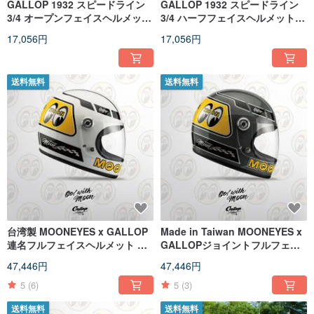
GALLOP 1932 スピードライン
GALLOP 1932 スピードライン
3/4 オープンフェイスヘルメット
3/4 ハーフフェイスヘルメット
シャンパンゴールド/ブラウング
イエロー
17,056円
17,056円
レー
送料無料
送料無料
台湾製 MOONEYES x GALLOP
Made in Taiwan MOONEYES x
連名フルフェイスヘルメット レ
GALLOPジョイントフルフェイ
ゴハット ホワイト
スヘルメットレゴハット（セメ
47,446円
47,446円
ントグレー）
5
(6)
5
(3)
送料無料
送料無料