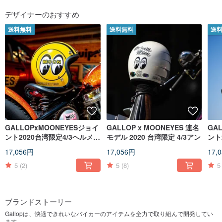
フォローする
デザイナーのおすすめ
送料無料
送料無料
送
GALLOPxMOONEYESジョイ
GALLOP x MOONEYES 連名
GA
ント2020台湾限定4/3ヘルメッ
モデル 2020 台湾限定 4/3アン
ント
トイエロー
トブ
17,056円
17,056円
17,
5
(2)
5
(8)
5
ブランドストーリー
Gallopは、快適できれいなバイカーのアイテムを全力で取り組んで開発してい
ます。