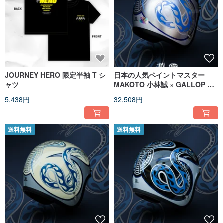
JOURNEY HERO 限定半袖 T シ
日本の人気ペイントマスター
ャツ
MAKOTO 小林誠 × GALLOP コ
ラボレーション スネーク レトロ
5,438円
32,508円
ピンストライプ
送料無料
送料無料