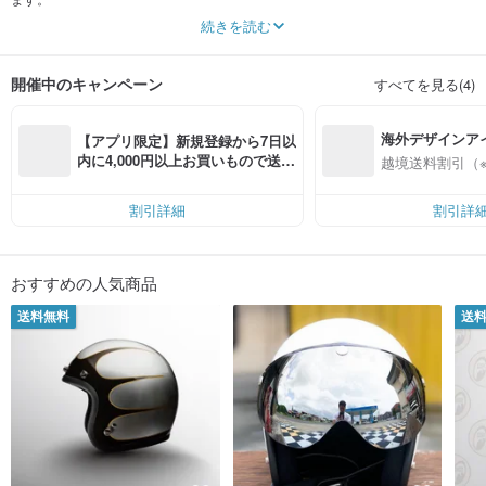
商品のデザインにアメリカンのカルチャも加えて、新しい事物を作ります。
続きを読む
Gallopが純粋で限らずに発展して期待しています。
あなたが持ってるGallopは心の中でクラシックになりましょう。
ニューブランド、昔の経験、一緒に前に向かて行きましょうね！
開催中のキャンペーン
すべてを見る(4)
Instagram @gallop__kustom_kulture
海外デザインア
【アプリ限定】新規登録から7日以
入
内に4,000円以上お買いもので送料
越境送料割引（
無料（最大500円OFF）
割引詳細
割引詳
おすすめの人気商品
送料無料
送