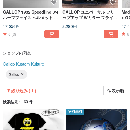
GALLOP 1932 Speedline 3/4
GALLOP ユニバーサル フリ
Mad
ハーフフェイス ヘルメット ハ
ップアップ Wミラー フライト
x 
イグロス シルバー
ミラー 一般シリーズ/電気メッ
ェイ
17,056円
2,290円
47,
キシリーズ
（イ
5
(3)
5
ショップ内商品
Gallop Kustom Kulture
Gallop
絞り込み ( 1 )
表示順
検索結果：163 件
送料無料