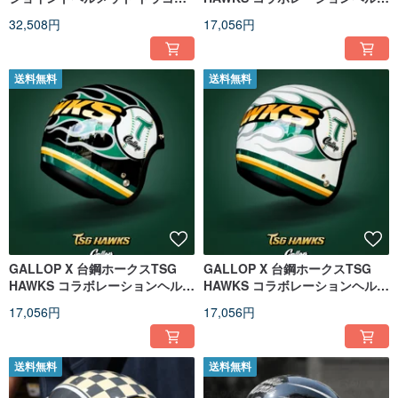
セメントグリーン
ット 3/4 オープンフェイスヘル
32,508円
17,056円
メット ゴールド
送料無料
送料無料
GALLOP X 台鋼ホークスTSG
GALLOP X 台鋼ホークスTSG
HAWKS コラボレーションヘルメ
HAWKS コラボレーションヘルメ
ット 3/4ハーフヘルメット ブラ
ット 3/4半キャップヘルメット
17,056円
17,056円
ック
ホワイト
送料無料
送料無料