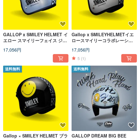
GALLOP x SMILEY HELMET イ
Gallop x SMILEYHELMETイエ
エロー スマイリーフェイス ジョ
ロースマイリーコラボレーショ
イントモデル 3/4 ハーフフェイ
ン3/4ハーフカバーヘルメットホ
17,056円
17,056円
ス セーフティヘルメット 電着シ
ワイト
ルバー
5
(1)
送料無料
送料無料
Gallop × SMILEY HELMET ブラ
GALLOP DREAM BIG BEE