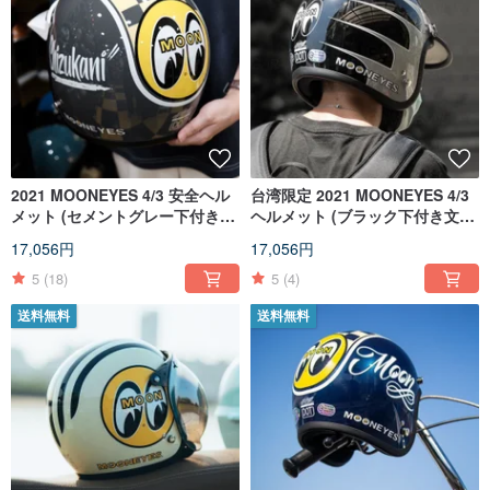
2021 MOONEYES 4/3 安全ヘル
台湾限定 2021 MOONEYES 4/3
メット (セメントグレー下付きエ
ヘルメット (ブラック下付き文字
リア) GALLOP ジョイントモデ
部分)
17,056円
17,056円
ル
5
(18)
5
(4)
送料無料
送料無料