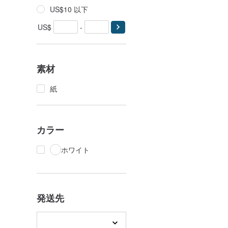
US$10 以下
US$
-
素材
紙
カラー
ホワイト
発送先