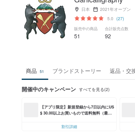
日本
2021年オープン
5.0
(27)
販売中の商品
合計販売点数
51
92
商品
ブランドストーリー
返品・交
51
開催中のキャンペーン
すべてを見る(2)
【アプリ限定】新規登録から7日以内にUS
$ 30.00以上お買いもので送料無料（最大U
S$ 6.00OFF）
割引詳細