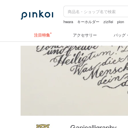
hwara
キーホルダー
zizifei
pion
ミッフィー ぬいぐるみ
注目特集
アクセサリー
バッグ
Ganicalligraphy