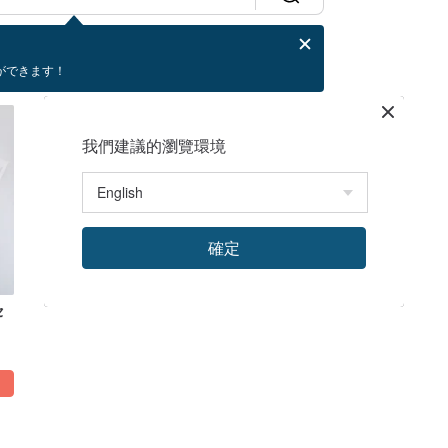
ができます！
我們建議的瀏覽環境
確定
セ