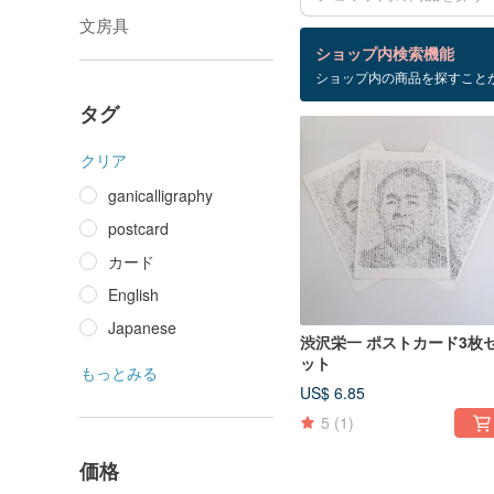
文房具
検索結果：1 件
ショップ内検索機能
ショップ内の商品を探すこと
Shibusawa
タグ
クリア
ganicalligraphy
postcard
カード
English
Japanese
渋沢栄一 ポストカード3枚
ット
もっとみる
US$ 6.85
5
(1)
価格