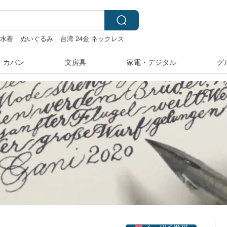
水着
ぬいぐるみ
台湾 24金 ネックレス
・カバン
文房具
家電・デジタル
グ
クーポン取得