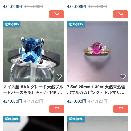
ガーネット（10mm、4.00 カラ
ィーク調のフローラルデザイン
424,008円
471,120円
424,008円
471,120円
ット）をあしらったハローリン
にセット
グ。ダイヤモンド（0.35 カラッ
ト）をあしらっています。
送料無料
送料無料
スイス産 AAA グレード天然ブル
7.5x6.25mm 1.30ct 天然未処理
ートパーズをあしらった 14K ホ
バブルガムピンク・トルマリン
ワイトゴールドリング。クッシ
18K イエローゴールド
424,008円
471,120円
424,008円
471,120円
ョンカット、9x7mm、2.41 カラ
ット。
送料無料
送料無料