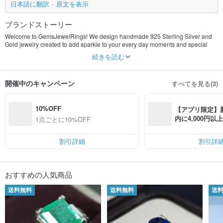
日本語に翻訳
原文を表示
ブランドストーリー
Welcome to GemsJewelRings! We design handmade 925 Sterling Silver and
Gold jewelry created to add sparkle to your every day moments and special
occasions. Whether you're surprising a loved one with a birthday gift, our wide
続きを読む
selection of high quality accessories is just what you're looking for!
After my graduation, I combined my passion and training in fashion with my
開催中のキャンペーン
すべてを見る(3)
knowledge of jewelry and began creating new styles. After gaining enough
experience, I decided to open GemsJewelRings on Pinkoi to bring my designs
to life.
10%OFF
【アプリ限定】
My designs lean toward elegant, but minimalist and accessible. I keep the
内に4,000円
1点ごとに10%OFF
designs attractive because I believe buyer wants a valuable stuff. All of my
無料（最大500円
made to order silver jewelry pieces are handcrafted in Pakistan from my
partner. I'm always inspired to create new stylish pieces, so our handcrafted
割引詳細
割引詳
jewelry shop is always growing. I believe the keys to success in any business
are providing superior customer service and creating an intimate, unique
shopping experience.
おすすめの人気商品
As you shop for your perfect anniversary or birthday gift you may notice that
some jewelers use many technical terms that can mislead and confuse
送料無料
送料無料
送
consumers. I value simplicity and transparency. Because I only use 925
Sterling Silver and high quality Gemstones, you always know exactly what
you're getting. I live in Thailand and partnership with Pakistan artisan. All of the
jewelry is handcrafted in Multan City in our own workshop. So they can