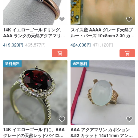
14K イエローゴールドリング、
スイス産 AAAA グレード天然ブ
AAA ランクの天然アクアマリン
ルートパーズ 10x8mm 3.30 カラ
（ラウンドカット、8mm、1.78
ット 14K イエローゴールドリン
419,020円
465,577円
424,008円
471,120円
カラット）をあしらって。MMM
グ コード 4225
送料無料
送料無料
14K イエローゴールドに、AAA
AAA アクアマリン カボション
グレードの天然レッドパイロプ
8.52 カラット 14x11mm アンテ