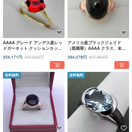
AAAA グレード アンデス産レッ
アメリカ産ブラックジェイド
ドガーネット クッションカット
（黒翡翠）AAAA クラス、未加
14K イエローゴールド ソリテー
工品。サイズ 16x12mm、11.75
354,171円
393,523円
394,078円
437,864円
ルリング 8x8mm 1.73 カラット
カラット。14K ローズゴールド
製。
送料無料
送料無料