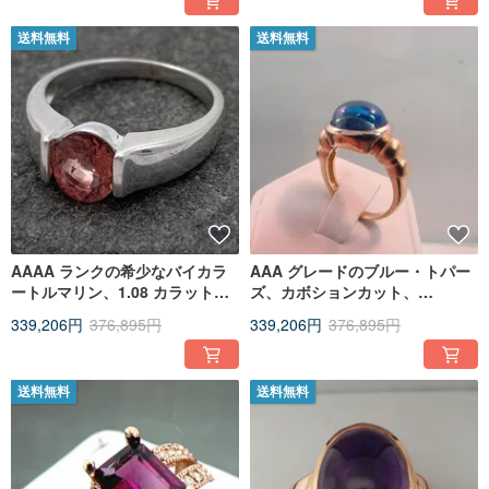
送料無料
送料無料
AAAA ランクの希少なバイカラ
AAA グレードのブルー・トパー
ートルマリン、1.08 カラット、
ズ、カボションカット、
7x7mm。14K ホワイトゴールド
12x10mm、6.95 カラット、14K
339,206円
376,895円
339,206円
376,895円
のベゼルセッティングを施しま
イエローゴールド製。品番 0444
した。
送料無料
送料無料