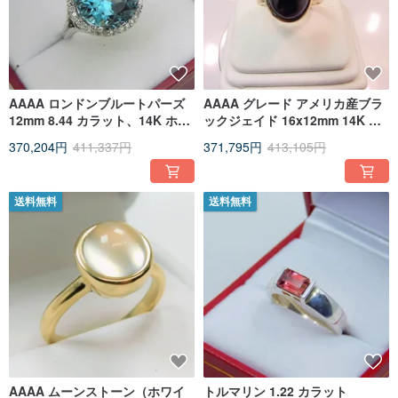
AAAA ロンドンブルートパーズ
AAAA グレード アメリカ産ブラ
12mm 8.44 カラット、14K ホワ
ックジェイド 16x12mm 14K ロ
イトゴールド、ダイヤモンドの
ーズゴールド製リング (全ゴール
370,204円
411,337円
371,795円
413,105円
ハローリング
ドカラー対応)
送料無料
送料無料
AAAA ムーンストーン（ホワイ
トルマリン 1.22 カラット