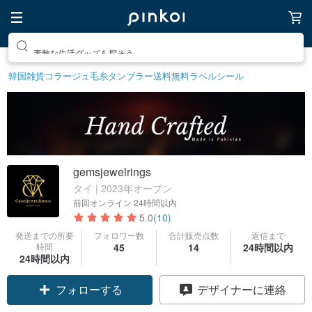
素敵な生活グッズを探そう
韓国雑貨
コラージュ
毛糸
タンブラー
送料無料
ラベルシール
gemsjewelrings
タイ | 2023年オープン
前回オンライン
24時間以内
5.0
(10)
発送までの所要
フォロワー数
合計販売点数
返信まで
時間
45
14
24時間以内
24時間以内
フォローする
デザイナーに連絡