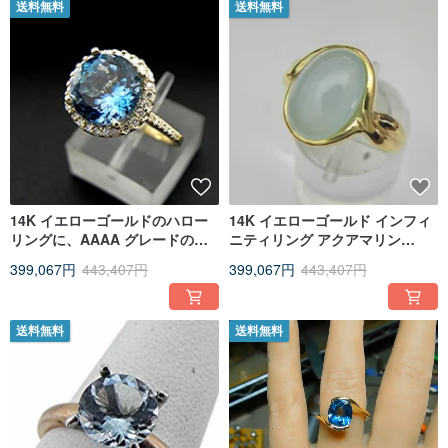
送料無料
送料無料
14K イエローゴールドのハロー
14K イエローゴールド インフィ
リングに、AAAA グレードのロ
ニティリング アクアマリン
ンドンブルートパーズ（9mm、
14x10mm 4.35 カラット 1902
399,067円
443,407円
399,067円
443,407円
3.40 カラット）をセットしまし
年製
た。
送料無料
送料無料