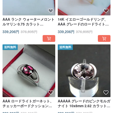
AAA ランク ウォーターメロント
14K イエローゴールドリング、
ルマリン 0.75 カラット
AAA グレードのロードライトガ
7x5mm、14K イエローゴールド
ーネット 7.82 カラット
339,206円
376,895円
339,206円
376,895円
のベゼルセッティングされた婚
（14x10mm）をベゼルセッティ
約指輪
ングしたデザイン。品番 0046
送料無料
送料無料
AAA ロードライトガーネット、
AAAAA グレードのピンクモルガ
チェッカーボードクッションカ
ナイト 10x8mm 2.62 カラット
ット 8x8mm 2.26 カラット 14K
14K ホワイトゴールドリング 4