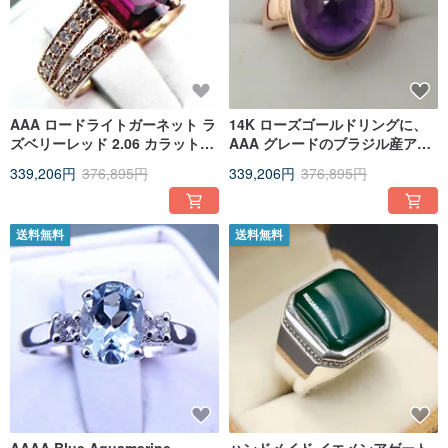
AAA ロードライトガーネット ラ
14K ローズゴールドリングに、
ズベリーレッド 2.06 カラット
AAA グレードのブラジル産アメ
14K ローズゴールド ダイヤモン
ジスト 16x12mm、7.25 カラッ
339,206円
376,895円
339,206円
376,895円
ド（0.25 カラット）リング
トをあしらって。0716
送料無料
送料無料