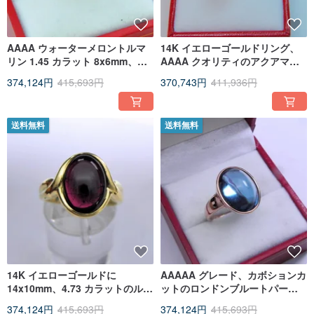
AAAA ウォーターメロントルマ
14K イエローゴールドリング、
リン 1.45 カラット 8x6mm、
AAAA クオリティのアクアマリ
18K イエローゴールドのソリテ
ン 5.95 カラット（14x10mm）
374,124円
415,693円
370,743円
411,936円
ィアセッティング
をベゼルセッティングで [商品番
号：0042]
送料無料
送料無料
14K イエローゴールドに
AAAAA グレード、カボションカ
14x10mm、4.73 カラットのルベ
ットのロンドンブルートパーズ
ライトトルマリンがあしらわれ
リング。11.55 カラット、
374,124円
415,693円
374,124円
415,693円