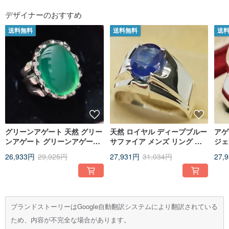
デザイナーのおすすめ
送料無料
送料無料
送
グリーンアゲート 天然 グリー
天然 ロイヤル ディープブルー
アゲ
ンアゲート グリーンアゲート
サファイア メンズ リング ス
ジェ
スライス アクィーク リング
ターリングシルバー 925 ハン
ンズ
26,933円
29,925円
27,931円
31,034円
27,
カーネリアンリング ロード
ドメイド ギフト
ーリ
ブランドストーリーはGoogle自動翻訳システムにより翻訳されている
ため、内容が不完全な場合があります。