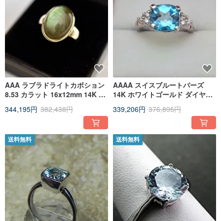
AAA ラブラドライトカボション
AAAA スイスブルートパーズ
8.53 カラット 16x12mm 14K イ
14K ホワイトゴールド ダイヤモ
エローゴールドリング
ンド リング 9x9mm 3.65 カラッ
344,195円
382,438円
339,206円
376,895円
ト (.20ct) 0681
送料無料
送料無料