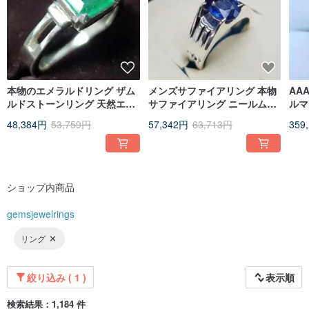
personally oversee the processes, maintain quality control over materials, and
final products. Quality is most important. Every piece is designed to last a
lifetime.
In my free time, I love spending time with my family and friends. My main hobby
is sketching Unique designs for my buyers in Workshop. I really feel that art
feeds my soul.
本物のエメラルドリング ザム
メンズサファイアリング 本物
AA
Thank you for taking the time to get to know me. I hope you enjoy my designs
ルドストーンリング 天然エメ
サファイアリング ニールムリ
ルマ
as much as I enjoyed creating them for you!
ラルドリング メンズエメラル
ング メンズ ロイヤルブルサフ
7x
48,384円
53,759円
57,342円
63,713円
359
ドバンド
ァイア
ド製
ショップ内商品
gemsjewelrings
リング
絞り込み ( 1 )
表示順
検索結果：1,184 件