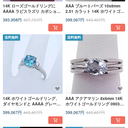
14K ローズゴールドリングに
AAA ブルートパーズ 10x8mm
AAAA ラピスラズリ カボション
2.51 カラット 14K ホワイトゴー
5.97 カラット 16x12mm
ルドリング 4 グラム MMM
393,958円
437,731円
399,067円
443,407円
送料無料
送料無料
14K ホワイトゴールドリング、
AAA アクアマリン 8x6mm 14K
ダイヤモンドと AAAA グレード
ホワイトゴールドリング 0903
スイスブルートパーズ、1.70 カ
MMMM
399,067円
443,407円
399,067円
443,407円
ラット。商品コード：0726