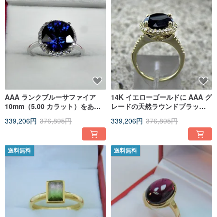
AAA ランクブルーサファイア
14K イエローゴールドに AAA グ
10mm（5.00 カラット）をあし
レードの天然ラウンドブラック
らったハローリング、14K イエ
スピネル（非加熱、10mm、4.65
339,206円
376,895円
339,206円
376,895円
ローゴールド製、0.35 カラット
カラット）をセット。
のダイヤモンド MMM
送料無料
送料無料