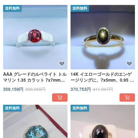
送料無料
送料無料
AAA グレードのルベライト トル
14K イエローゴールドのエンゲ
マリン 1.35 カラット 7x7mm
ージリングに、7x5mm、0.95 カ
14K ホワイトゴールド製ベゼル
ラットのブラックスタース ��
359,159円
399,065円
370,753円
411,947円
リング 1528
ファイアをベゼルセッティング
したモデル 2421。
送料無料
送料無料