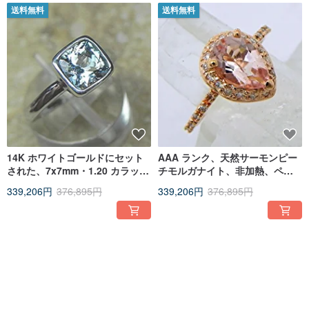
送料無料
送料無料
14K ホワイトゴールドにセット
AAA ランク、天然サーモンピー
された、7x7mm・1.20 カラット
チモルガナイト、非加熱、ペア
の天然アクアマリンの手作りク
シェイプ、9x6mm、1.54 カラッ
339,206円
376,895円
339,206円
376,895円
ッションカットリング
ト、14K
送料無料
送料無料