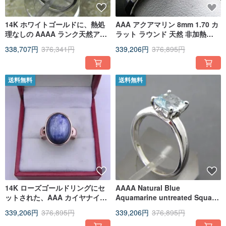
14K ホワイトゴールドに、熱処
AAA アクアマリン 8mm 1.70 カ
理なしの AAAA ランク天然アク
ラット ラウンド 天然 非加熱
アマリン、クッションカット
14K ホワイトゴールド エンゲー
338,707円
376,341円
339,206円
376,895円
7x7mm、1.22 カラットをあしら
ジメント
った婚約指輪
送料無料
送料無料
14K ローズゴールドリングにセ
AAAA Natural Blue
ットされた、AAA カイヤナイト
Aquamarine untreated Square
デニムブルー カボション 9.37 カ
Cushion cut 7x7mm 1.16
339,206円
376,895円
339,206円
376,895円
ラット 16x12mm
Carats