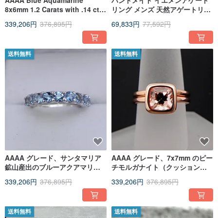
AAAA Blue Aquamarine
ハンドメイド イエメンアゲート
8x6mm 1.2 Carats with .14 cts
リング メンズ 天然アゲートリン
of Diamonds 14K white gold
グ 925 スターリングシルバー
339,206円
376,895円
69,833円
77,592円
送料無料
送料無料
AAAA グレード、サンタマリア
AAAA グレード、7x7mm のピー
鉱山産出のブルーアクアマリン
チモルガナイト（クッションカ
をあしらったハーフエタニティ
ット、ナチュラルカット、未処
339,206円
376,895円
339,206円
376,895円
リング。2.6mm のラウンドカッ
理）をあしらった 14K リング
ト。
送料無料
送料無料