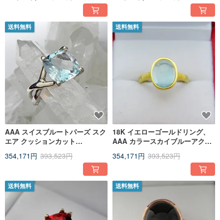
たインフィニティリング、1903
16x12mm。14K または 18K の
年モデル。
ローズゴールド製。
送料無料
送料無料
AAA スイスブルートパーズ スク
18K イエローゴールドリング、
エア クッションカット
AAA カラースカイブルーアクア
11x11mm 7.50 カラット 14K ホ
マリン 4.06 カラット、
354,171円
393,523円
354,171円
393,523円
ワイトゴールド製
11x9mm、ベゼルセッティン
グ、商品番号 2338
送料無料
送料無料