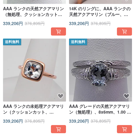
AAA ランクの天然アクアマリン
14K のリングに、AAA ランクの
（無処理、クッションカット、
天然アクアマリン（ブルー、ク
7x7mm、1.47 カラット）を、
ッションカット、7x7mm、1.22
339,206円
376,895円
339,206円
376,895円
14K ホワイトゴールドにセット
カラット）をあしらいました。
したリング。
送料無料
送料無料
AAA ランクの未処理アクアマリ
AAA グレードの天然アクアマリ
ン（クッションカット、
ン（無処理）、8x6mm、1.00 カ
7x7mm、1.13 カラット）をセッ
ラット、14K ホワイトゴール
339,206円
376,895円
339,206円
376,895円
トした 14K ローズゴールドのエ
ド、アンティークフローラル。
ンゲージリング