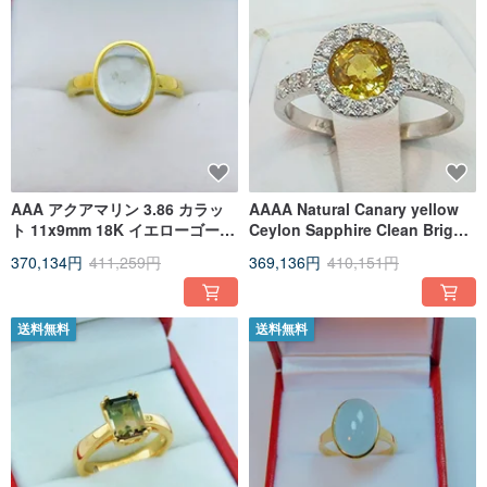
AAA アクアマリン 3.86 カラッ
AAAA Natural Canary yellow
ト 11x9mm 18K イエローゴール
Ceylon Sapphire Clean Bright
ド製 ベゼルセッティングリング
5.85mm 1.25 Carats
370,134円
411,259円
369,136円
410,151円
2340
送料無料
送料無料