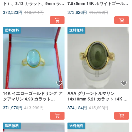
ト）、3.13 カラット、9mm ラウ
7.5x5mm 14K ホワイトゴールド
ンドカット、14K イエローゴー
製リング 409 ベゼルセッティン
372,523円
413,914円
373,626円
415,139円
ルドのベゼルセッティングリン
グ
グ。2362
送料無料
送料無料
14K イエローゴールドリング ア
AAA グリーントルマリン
クアマリン 4.93 カラット
14x10mm 5.21 カラット 14K イ
14x10mm ベゼルセッティング
エローゴールド インフィニティ
371,970円
413,299円
374,124円
415,693円
品番 0041
リング 1906
送料無料
送料無料