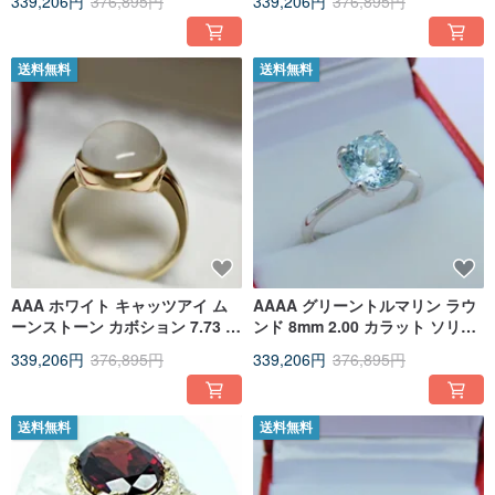
339,206円
376,895円
339,206円
376,895円
ホワイトゴールド
グラム 1375
送料無料
送料無料
AAA ホワイト キャッツアイ ム
AAAA グリーントルマリン ラウ
ーンストーン カボション 7.73 カ
ンド 8mm 2.00 カラット ソリテ
ラット ジェムクオリティ
ィア チューリップ エンゲージリ
339,206円
376,895円
339,206円
376,895円
15x11mm 14K 製
ング 14K
送料無料
送料無料