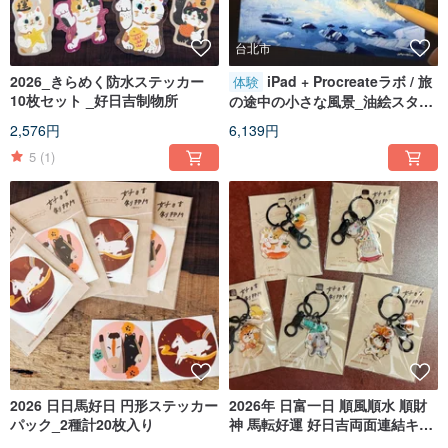
台北市
2026_きらめく防水ステッカー
iPad + Procreateラボ / 旅
体験
10枚セット _好日吉制物所
の途中の小さな風景_油絵スタイ
ル_簡v先生
2,576円
6,139円
5
(1)
2026 日日馬好日 円形ステッカー
2026年 日富一日 順風順水 順財
パック_2種計20枚入り
神 馬転好運 好日吉両面連結キー
ホルダー