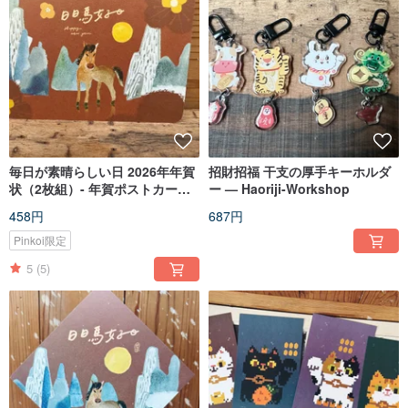
毎日が素晴らしい日 2026年年賀
招財招福 干支の厚手キーホルダ
状（2枚組）- 年賀ポストカード
ー — Haoriji-Workshop
_hazelの気ままな彩り画
458円
687円
Pinkoi限定
5
(5)