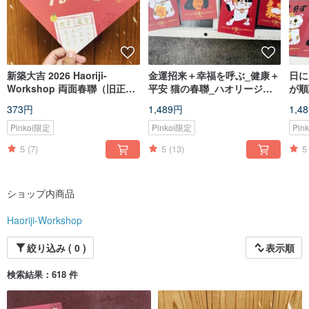
新築大吉 2026 Haoriji-
金運招来＋幸福を呼ぶ_健康＋
日に
Workshop 両面春聯（旧正月
平安 猫の春聯_ハオリージー
が順
飾り）斗方_ポストカードにも
雑貨店
招き
373円
1,489円
1,4
康と
（2
Pinkoi限定
Pinkoi限定
Pin
5
(7)
5
(13)
5
ショップ内商品
Haoriji-Workshop
絞り込み ( 0 )
表示順
検索結果：618 件