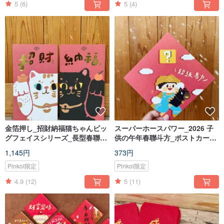
5
(6)
5
(4)
金箔押し_招財納福猫ちゃんビッ
スーパーホースパワー_2026 子
グフェイスシリーズ_長型春聯
供の午年春聯斗方_ポストカード
_2026
としても
1,145円
373円
Pinkoi限定
Pinkoi限定
4.9
(12)
5
(11)