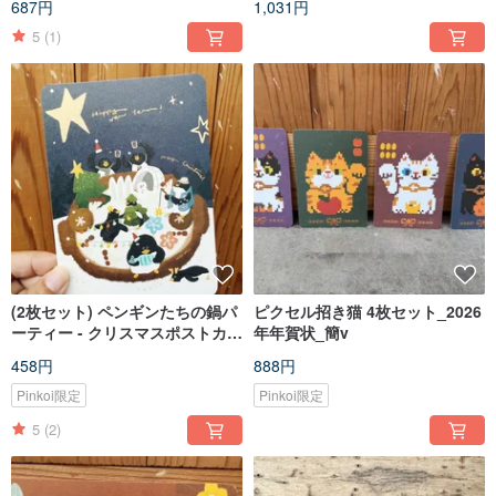
687円
1,031円
5
(1)
(2枚セット) ペンギンたちの鍋パ
ピクセル招き猫 4枚セット_2026
ーティー - クリスマスポストカー
年年賀状_簡v
ド_簡v /クリスマスカード
458円
888円
Pinkoi限定
Pinkoi限定
5
(2)