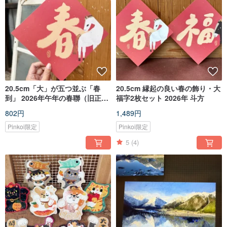
20.5cm「大」が五つ並ぶ「春
20.5cm 縁起の良い春の飾り・大
到」 2026年午年の春聯（旧正月
福字2枚セット 2026年 斗方
の飾り）斗方
802円
1,489円
Pinkoi限定
Pinkoi限定
5
(4)