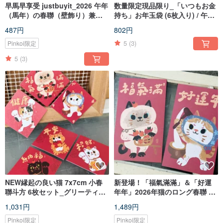
早馬早享受 justbuyit_2026 午年
数量限定現品限り_「いつもお金
（馬年）の春聯（壁飾り）兼ポ
持ち」お年玉袋 (6枚入り) / 午年
ストカード
箔押しお年玉袋 ダックスフンド
487円
802円
5
(3)
Pinkoi限定
5
(3)
NEW縁起の良い猫 7x7cm 小春
新登場！「福氣滿滿」＆「好運
聯斗方 6枚セット_グリーティン
年年」2026年猫のロング春聯 _
グカード・ポストカードとして
好日吉制物所
1,031円
1,489円
も
Pinkoi限定
Pinkoi限定