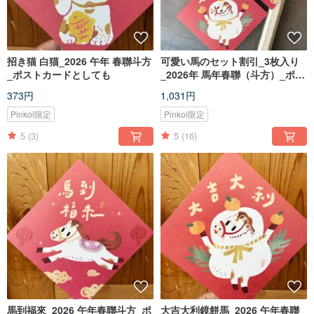
招き猫 白猫_2026 午年 春聯斗方
可愛い馬のセット割引_3枚入り
_ポストカードとしても
_2026年 馬年春聯（斗方）_ポス
トカードにも
373円
1,031円
Pinkoi限定
Pinkoi限定
5
(3)
5
(16)
馬到福來_2026 午年春聯斗方_ポ
大吉大利鏡餅馬_2026 午年春聯