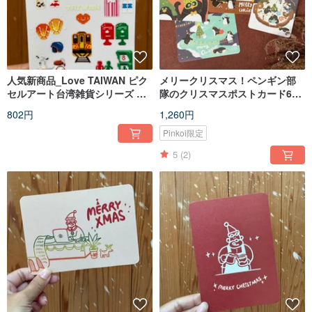
人気新商品_Love TAIWAN ピク
メリークリスマス！ペンギン部
セルアート台湾雑貨シリーズ ク
隊のクリスマスポストカード6枚
リスタル転写ステッカー
セット / クリスマスカード・年賀
802円
1,260円
状・ギフト
Pinkoi限定
5
(2)