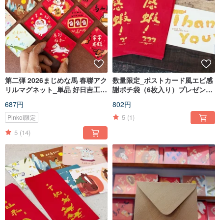
第二弾 2026まじめな馬 春聯アク
数量限定_ポストカード風エビ感
リルマグネット_単品 好日吉工作
謝ポチ袋（6枚入り）プレゼント
室
/ 午年箔押しポチ袋
687円
802円
5
(1)
Pinkoi限定
5
(14)