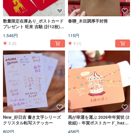
数量限定在庫あり_ポストカード
春聯_木目調厚手封筒
プレゼント 旺來 吉馳 (計12枚) /
馬年箔押しお年玉袋
1,546円
115円
5
(2)
5
(1)
New_好日吉 書き文字シリーズ
馬が幸運を運ぶ 2026年年賀状 (2
クリスタル転写ステッカー
枚組) - 年賀ポストカード_hazel
の気ままな水彩画
802円
458円