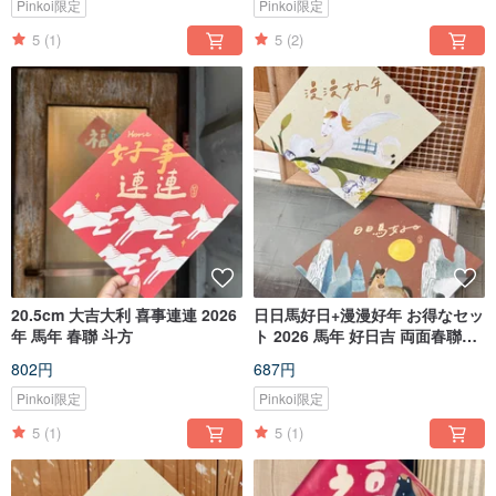
Pinkoi限定
Pinkoi限定
5
(1)
5
(2)
20.5cm 大吉大利 喜事連連 2026
日日馬好日+漫漫好年 お得なセッ
年 馬年 春聯 斗方
ト 2026 馬年 好日吉 両面春聯斗
方
802円
687円
Pinkoi限定
Pinkoi限定
5
(1)
5
(1)