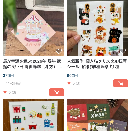
馬が幸運を運ぶ 2026年 辰年 縁
人気新作_招き猫クリスタル転写
起の良い日 両面春聯（斗方）_
シール_招き猫8種＆柴犬1種
ポストカードとしても使える
373円
802円
5
(3)
Pinkoi限定
5
(3)