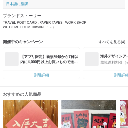
日本語に翻訳
ブランドストーリー
TRAVEL POST CARD . PAPER TAPES . WORK SHOP
WE COME FROM TAIWAN. ：－）
開催中のキャンペーン
すべてを見る(4)
海外デザインア
【アプリ限定】新規登録から7日以
入
内に4,000円以上お買いもので送料
越境送料割引（
無料（最大500円OFF）
割引詳細
割引詳
おすすめの人気商品