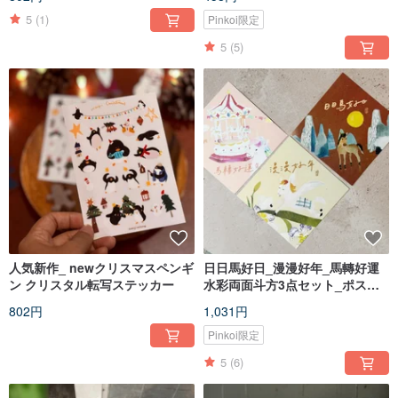
5
(1)
Pinkoi限定
5
(5)
人気新作_ newクリスマスペンギ
日日馬好日_漫漫好年_馬轉好運
ン クリスタル転写ステッカー
水彩両面斗方3点セット_ポスト
カード兼用
802円
1,031円
Pinkoi限定
5
(6)