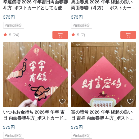
幸運倍増 2026 午年吉日両面春聯
馬面春風 2026 午年 縁起の良い
斗方_ポストカードとしても使用
両面春聯（斗方）_ ポストカード
可能
としても使用可能
373円
373円
Pinkoi限定
Pinkoi限定
5
(24)
5
(7)
いつもお金持ち 2026年 午年 吉
富の暗号 2026 午年 縁起の良い
日 両面春聯斗方_ポストカードと
日 吉祥 両面春聯 斗方_ポストカ
しても
ードとしても
373円
373円
Pinkoi限定
Pinkoi限定