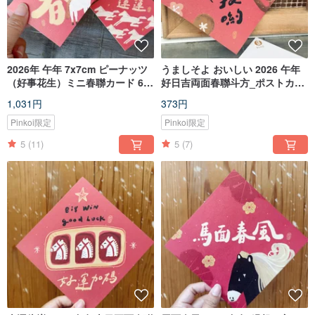
2026年 午年 7x7cm ピーナッツ
うましそよ おいしい 2026 午年
（好事花生）ミニ春聯カード 6枚
好日吉両面春聯斗方_ポストカー
セット_グリーティングカード・
ドとしても
1,031円
373円
ポストカード兼用
Pinkoi限定
Pinkoi限定
5
(11)
5
(7)