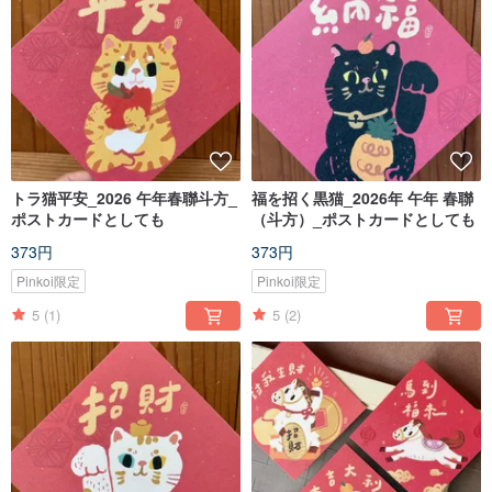
トラ猫平安_2026 午年春聯斗方_
福を招く黒猫_2026年 午年 春聯
ポストカードとしても
（斗方）_ポストカードとしても
373円
373円
Pinkoi限定
Pinkoi限定
5
(1)
5
(2)