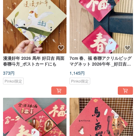
漫漫好年 2026 馬年 好日吉 両面
7cm 春、福 春聯アクリルビッグ
春聯斗方_ポストカードにも
マグネット 2026午年 _好日吉工
作室
373円
1,145円
Pinkoi限定
Pinkoi限定