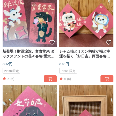
新登場！財源滾滾、富貴常来 ダ
シャム猫とミカン柄猫が福と幸
ックスフントの長々春聯 愛犬・
運を招く「好日吉」両面春聯飾
愛猫と迎える2026年
り_ポストカードにもなる
802円
373円
Pinkoi限定
Pinkoi限定
5
(6)
5
(6)