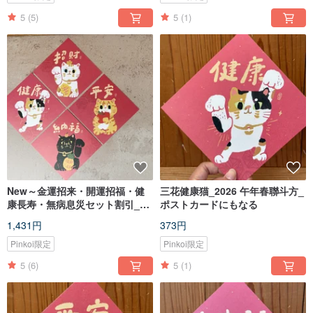
5
(5)
5
(1)
New～金運招来・開運招福・健
三花健康猫_2026 午年春聯斗方_
康長寿・無病息災セット割引_4
ポストカードにもなる
枚組
1,431円
373円
Pinkoi限定
Pinkoi限定
5
(6)
5
(1)