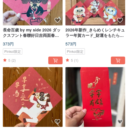
長命百歳 by my side 2026 ダッ
2026年新作_きらめくレンチキュ
クスフント春聯好日吉両面春聯
ラー年賀カード_財運をもたらす
斗方_ポストカード兼用
_福がいっぱい_毎年良いことず
373円
573円
くめ
Pinkoi限定
Pinkoi限定
5
(2)
5
(1)