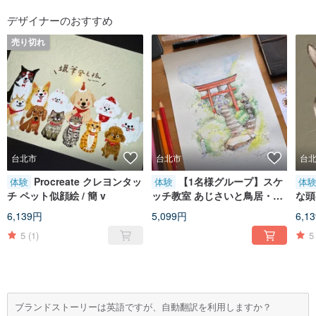
フォローする
デザイナーのおすすめ
売り切れ
台北市
台北市
台
Procreate クレヨンタッ
【1名様グループ】スケ
体験
体験
体
チ ペット似顔絵 / 簡 v
ッチ教室 あじさいと鳥居・ジ
な頭
ョイス塗り絵ハンドブック
iPa
6,139円
5,099円
6,1
Jian
5
(1)
5
ブランドストーリーは英語ですが、自動翻訳を利用しますか？