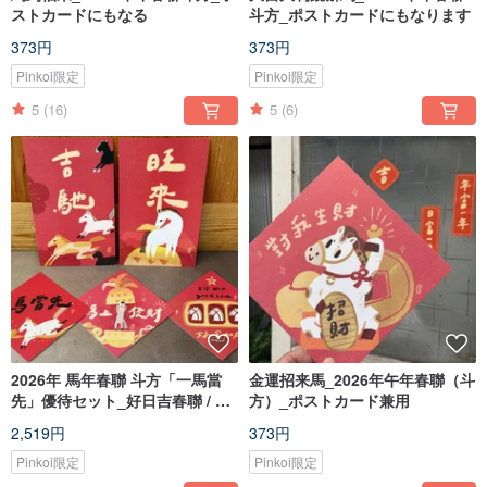
ストカードにもなる
斗方_ポストカードにもなります
373円
373円
Pinkoi限定
Pinkoi限定
5
(16)
5
(6)
2026年 馬年春聯 斗方「一馬當
金運招来馬_2026年午年春聯（斗
先」優待セット_好日吉春聯 / 長
方）_ポストカード兼用
方形2枚・正方形3枚
2,519円
373円
Pinkoi限定
Pinkoi限定