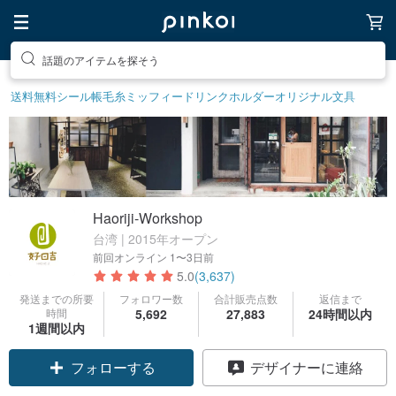
話題のアイテムを探そう
送料無料
シール帳
毛糸
ミッフィー
ドリンクホルダー
オリジナル文具
Haoriji-Workshop
台湾 | 2015年オープン
前回オンライン
1〜3日前
5.0
(3,637)
発送までの所要
フォロワー数
合計販売点数
返信まで
時間
5,692
27,883
24時間以内
1週間以内
クーポン取得
デザイナーに連絡