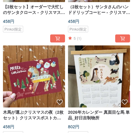
【2枚セット】オーダーで大忙し
（2枚セット）サンタさんのハン
のサンタクロース - クリスマスポ
ドドリップコーヒー - クリスマス
ストカード
ポストカード
458円
458円
Pinkoi限定
Pinkoi限定
5
(1)
木馬が運ぶクリスマスの夜（2枚
2026年カレンダー 真面目な馬 単
セット）クリスマスポストカー
品_好日吉制物所
ド
458円
802円