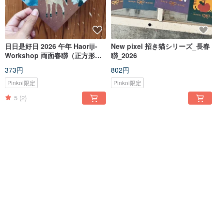
日日是好日 2026 午年 Haoriji-
New pixel 招き猫シリーズ_長春
Workshop 両面春聯（正方形）_
聯_2026
ポストカード兼用
373円
802円
Pinkoi限定
Pinkoi限定
5
(2)