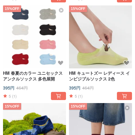
15%OFF
15%OFF
HM 春夏のカラー ユニセックス
HM キュートズー レディース イ
アンクルソックス 多色展開
ンビジブルソックス 2色
395円
464円
395円
464円
5
(1)
5
(1)
15%OFF
15%OFF