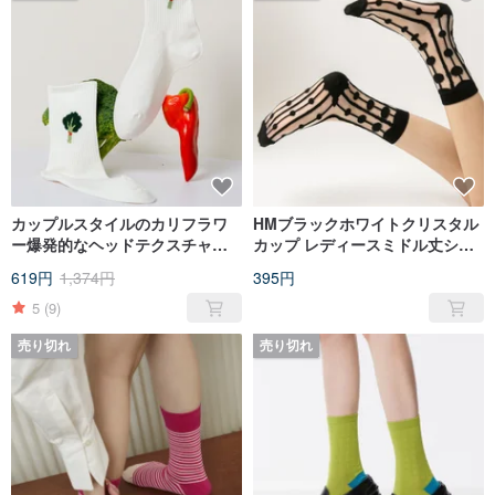
カップルスタイルのカリフラワ
HMブラックホワイトクリスタル
ー爆発的なヘッドテクスチャコ
カップ レディースミドル丈シア
ットンチューブソックス日本と
ーソックス 2色展開
619円
1,374円
395円
韓国スタイルのかわいいコット
ンソックス男性と女性のカジュ
5
(9)
アルな流行のソックス
売り切れ
売り切れ