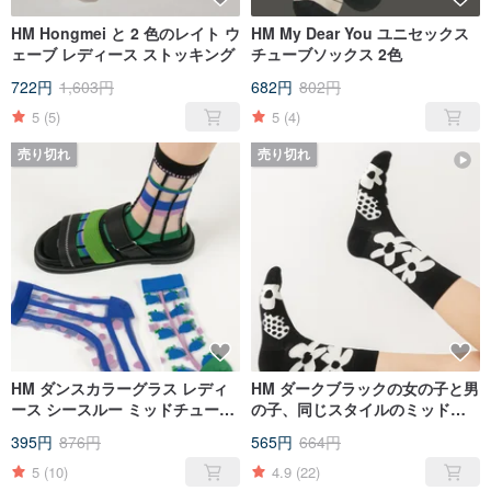
HM Hongmei と 2 色のレイト ウ
HM My Dear You ユニセックス
ェーブ レディース ストッキング
チューブソックス 2色
722円
1,603円
682円
802円
5
(5)
5
(4)
売り切れ
売り切れ
HM ダンスカラーグラス レディ
HM ダークブラックの女の子と男
ース シースルー ミッドチューブ
の子、同じスタイルのミッドチ
ソックス 全3色
ューブソックス、計 3 種類
395円
876円
565円
664円
5
(10)
4.9
(22)