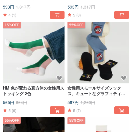
ューブソックス、ストリートト
ソックスチューブソックス男性
593円
1,317円
593円
1,317円
レンド、クリエイティブな漫
と女性同じソックスワイルドス
画、恋人、花の靴下、ヒップウ
トリート
4
(1)
5
(8)
ィンド
15%OFF
55%OFF
HM 色が変わる直方体の女性用ス
女性用スモールサイズソック
トッキング 2色
ス、キュートなグラフィティレ
ター、ソックス、クリエイティ
565円
664円
567円
1,260円
ブなコーマ綿ソックス、スポー
ツスタイルソックス
5
(6)
5
(7)
55%OFF
55%OFF