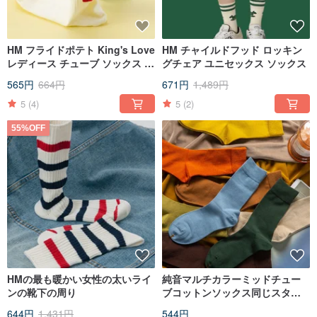
HM フライドポテト King's Love
HM チャイルドフッド ロッキン
レディース チューブ ソックス 2
グチェア ユニセックス ソックス
色
565円
664円
671円
1,489円
5
(4)
5
(2)
55%OFF
HMの最も暖かい女性の太いライ
純音マルチカラーミッドチュー
ンの靴下の周り
ブコットンソックス同じスタイ
ルのカップルステッチコントラ
644円
1,431円
544円