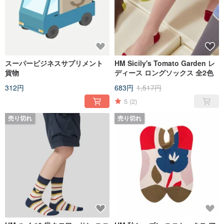
スーパービジネスサプリメント
HM Sicily's Tomato Garden レ
貨物
ディース ロングソックス 全2色
312円
683円
1,517円
5
(2)
売り切れ
売り切れ