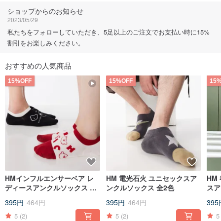
フォローする
ショップからのお知らせ
2023/05/29
私たちをフォローしていただき、5足以上のご注文でお支払い時に15%
割引をお楽しみください。
おすすめの人気商品
15%OFF
15%OFF
15
HMインフルエンサーベア レ
HM 電光石火 ユニセックスア
HM
ディースアンクルソックス 3
ンクルソックス 全2色
スア
色展開
395円
464円
395円
464円
395
5
(2)
5
(2)
5