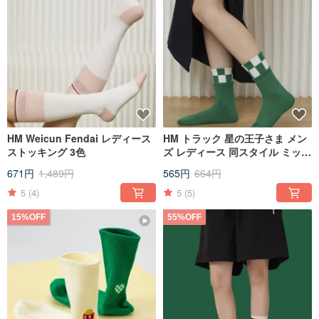
HM Weicun Fendai レディース
HM トラック 星の王子さま メン
ストッキング 3色
ズ レディース 同スタイル ミッド
チューブソックス 2色
671円
1,489円
565円
664円
5
(4)
5
(5)
15%OFF
55%OFF