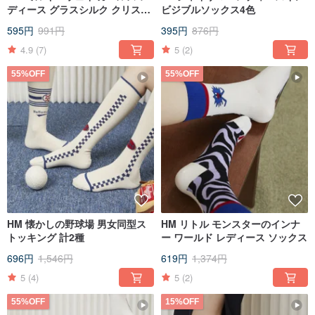
ディース グラスシルク クリスタ
ビジブルソックス4色
ル ソックス 全2種
595円
991円
395円
876円
4.9
(7)
5
(2)
55%OFF
55%OFF
HM 懐かしの野球場 男女同型ス
HM リトル モンスターのインナ
トッキング 計2種
ー ワールド レディース ソックス
696円
1,546円
619円
1,374円
5
(4)
5
(2)
55%OFF
15%OFF