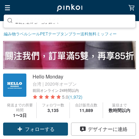
素敵な生活グッズを探そう
編み物
ラベルシール
PETテープ
タンブラー
送料無料
ミッフィー
Hello Monday
台湾 | 2020年オープン
前回オンライン
24時間以内
5.0
(1,972)
発送までの所要
フォロワー数
合計販売点数
返信まで
時間
3,135
11,889
数時間以内
1〜3日
クーポン取得
デザイナーに連絡