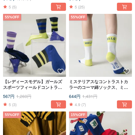
ストカラートレンドソックスの
軽くて薄い男性と女性
5
(5)
5
(25)
55%OFF
55%OFF
【レディースモデル】ガールズ
ミステリアスなコントラストカ
スポーツフィールドコントラス
ラーのコーマ綿ソックス、ミッ
トカラーチューブソックス厚手
ドチューブソックス、カップル
567円
1,260円
644円
1,431円
のストライプコットンソックス
モデル、トレンディなソック
日本製カジュアルソックス
ス、男性と女性のオールマッチ
5
(3)
4.9
(7)
55%OFF
15%OFF