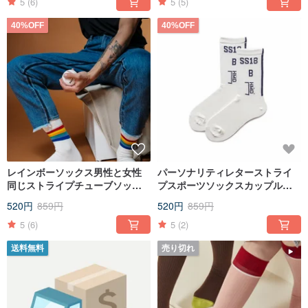
ルのためのレインボーソックス
5
(6)
5
(5)
40%OFF
40%OFF
レインボーソックス男性と女性
パーソナリティレターストライ
同じストライプチューブソック
プスポーツソックスカップルソ
ス黒と白の2色のカップルスポー
ックスチューブソックスストリ
520円
859円
520円
859円
ツ汗吸収綿ソックス
ート男性と女性同じストッキン
グソックス
5
(6)
5
(2)
送料無料
売り切れ