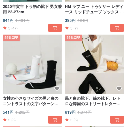
2020年寅年 トラ柄の靴下 男女兼
HM ラブ ユー トゥゲザー レディ
用 23-27cm
ース ミッドチューブ ソックス 2
色
644円
1,431円
395円
464円
5
(47)
5
(7)
55%OFF
55%OFF
女性の小さなサイズの黒と白の
黒と白の靴下、綿の靴下、レト
コントラストの文字パターンス
ロな韓国のストリートレター、
ポーツスタイルのチューブソッ
ミドルチューブタイドソック
541円
1,202円
619円
1,374円
クスコーマ綿の靴下ヨガスクー
ス、日本のカップルソックス、
ルスタイル
靴下、ストッキング
5
(5)
5
(5)