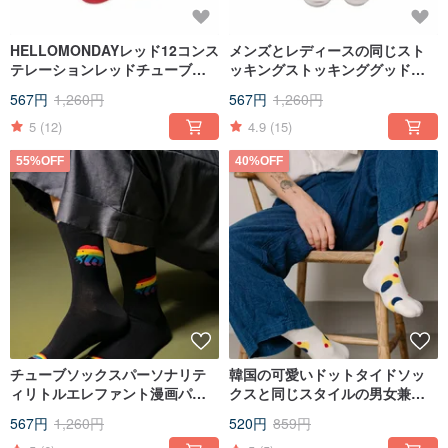
HELLOMONDAYレッド12コンス
メンズとレディースの同じスト
テレーションレッドチューブソ
ッキングストッキンググッドラ
ックススポーツソックスヒップ
ックレターストリートスタイル
567円
1,260円
567円
1,260円
ウィンドソックス
フラワーソックススポーツソッ
クス
5
(12)
4.9
(15)
55%OFF
40%OFF
チューブソックスパーソナリテ
韓国の可愛いドットタイドソッ
ィリトルエレファント漫画パタ
クスと同じスタイルの男女兼用
ーンコットンソックスカレッジ
ミディアムチューブソックス
567円
1,260円
520円
859円
スタイルの男性と女性のカップ