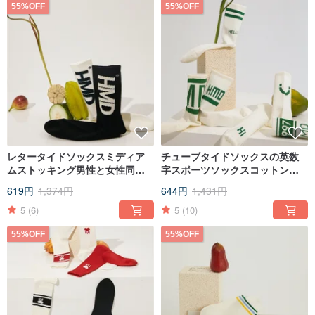
55%OFF
55%OFF
レタータイドソックスミディア
チューブタイドソックスの英数
ムストッキング男性と女性同じ
字スポーツソックスコットンソ
スタイルストリートパーソナリ
ックス日本のカップルソックス
619円
1,374円
644円
1,431円
ティヨーロッパとアメリカのト
原宿ストリートスタイルスケー
レンドソックスファッションカ
トボードソックス
5
(6)
5
(10)
ジュアルコットン
55%OFF
55%OFF