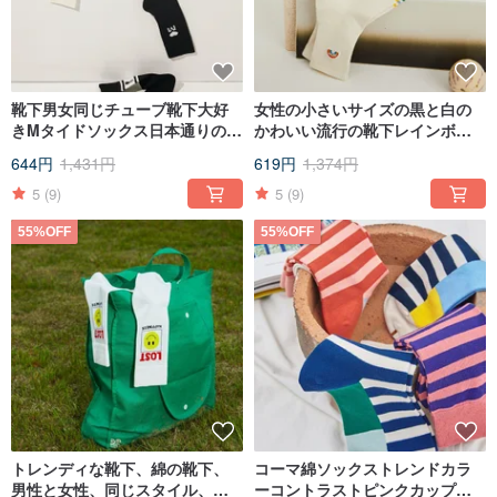
靴下男女同じチューブ靴下大好
女性の小さいサイズの黒と白の
きMタイドソックス日本通りの花
かわいい流行の靴下レインボー
カップルフラワーソックス6色
パターンの綿の靴下個性オール
644円
1,431円
619円
1,374円
マッチ無地の綿の靴下
5
(9)
5
(9)
55%OFF
55%OFF
トレンディな靴下、綿の靴下、
コーマ綿ソックストレンドカラ
男性と女性、同じスタイル、チ
ーコントラストピンクカップル