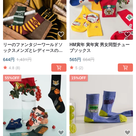
リーのファンタジーワールドソ
HM寅年 寅年寅 男女同型チュー
ックスメンズとレディースの同
ブソックス
じトレンディなソックスストリ
644円
1,431円
565円
664円
ートヨーロッパとアメリカのレ
トロな文体スタイルのチューブ
4.8
(8)
5
(2)
ソックス
55%OFF
15%OFF