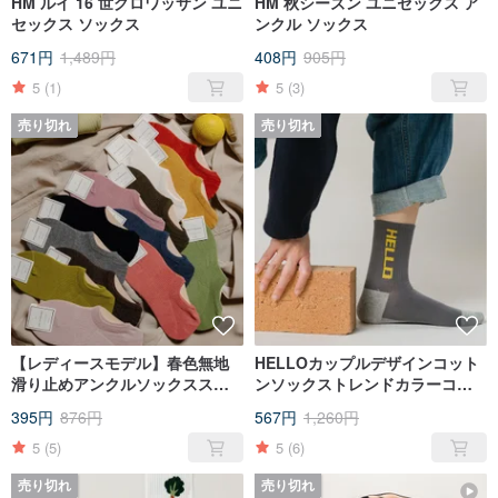
HM ルイ 16 世クロワッサン ユニ
HM 秋シーズン ユニセックス ア
セックス ソックス
ンクル ソックス
671円
1,489円
408円
905円
5
(1)
5
(3)
売り切れ
売り切れ
【レディースモデル】春色無地
HELLOカップルデザインコット
滑り止めアンクルソックススポ
ンソックストレンドカラーコン
ーツソックスショートソックス
トラストパーソナライズドソッ
395円
876円
567円
1,260円
ガールズソックスインビジブル
クス男性と女性同じスタイルの
ソックス
ストッキング
5
(5)
5
(6)
売り切れ
売り切れ