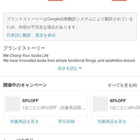
ブランドストーリーはGoogle自動翻訳システムにより翻訳されている
ため、内容が不完全な場合があります。
日本語に翻訳
原文を表示
ブランドストーリー
We Chang Your Socks Life
We have innovated socks from simple functional things, and aesthetics should
be implemented in all aspects of life, even if it is as small as the socks worn on
続きを読む
the feet. The details determine a person's ultimate pursuit of life. We have
invested a lot of energy in the design, raw materials, comfort and matching of
socks, and strive to achieve perfection in every aspect. With persistence and
開催中のキャンペーン
すべてを見る(6)
love, delve into this, make the complexity simple, and make the infinite
possibilities of things to the extreme.
55%OFF
40%OFF
1点ごとに55%OFF（対象商品限
1点ごとに40%
定）
定）
対象商品を見る
割引詳細
対象商品を見る