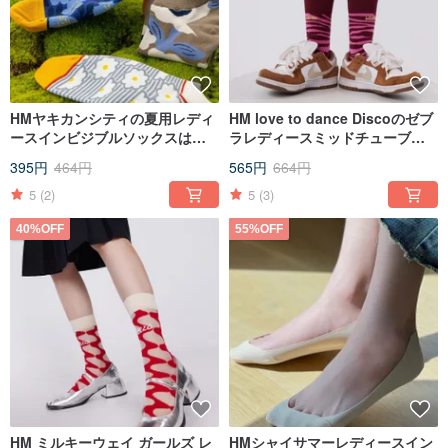
HMヤキカンシティの夏用レディ
HM love to dance Discoのゼブ
ースインビジブルソックスは全2
ラレディースミッドチューブソ
色
ックス 全2色
395円
464円
565円
664円
5
(2)
5
(3)
40%OFF
55%OFF
HM ミルキーウェイ ガールズ レ
HMシャイサマーレディースイン