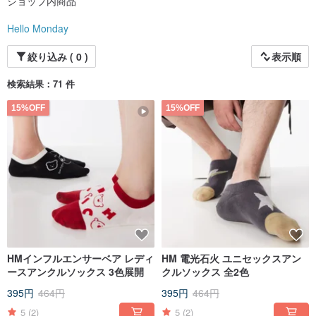
ショップ内商品
Hello Monday
絞り込み ( 0 )
表示順
検索結果：71 件
15%OFF
15%OFF
HMインフルエンサーベア レディ
HM 電光石火 ユニセックスアン
ースアンクルソックス 3色展開
クルソックス 全2色
395円
464円
395円
464円
5
(2)
5
(2)