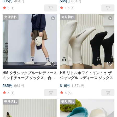
395円
464円
565円
664円
5
(1)
4.8
(4)
売り切れ
売り切れ
HM クラシックブルーレディース
HM リトルホワイトイントゥ ザ
ミッドチューブ ソックス、合計
ジャングル レディース ソックス
2 スタイル
565円
664円
619円
1,374円
5
(1)
5
(5)
売り切れ
売り切れ