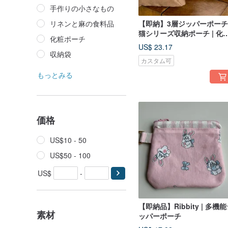
手作りの小さなもの
リネンと麻の食料品
【即納】3層ジッパーポー
猫シリーズ収納ポーチ | 化
化粧ポーチ
ポーチ・旅行小物
US$ 23.17
収納袋
カスタム可
もっとみる
価格
US$10 - 50
US$50 - 100
US$
-
【即納品】Ribbity | 多機
素材
ッパーポーチ