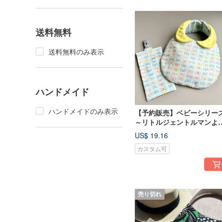
送料無料
送料無料のみ表示
ハンドメイド
ハンドメイドのみ表示
【予約販売】ベビーシリー
～リトルジェントルマンよ
れかけ～ブルーバタフライ
US$ 19.16
カスタム可
売り切れ