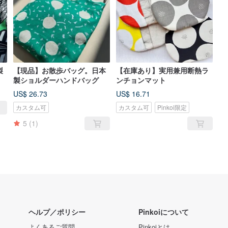
製
【現品】お散歩バッグ。日本
【在庫あり】実用兼用断熱ラ
製ショルダーハンドバッグ
ンチョンマット
US$ 26.73
US$ 16.71
カスタム可
カスタム可
Pinkoi限定
5
(1)
ヘルプ／ポリシー
Pinkoiについて
よくあるご質問
Pinkoiとは