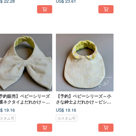
$ 22.28
US$ 23.61
予約販売】ベビーシリーズ
【予約】ベビーシリーズ～小
蝶ネクタイよだれかけ～ビ
さな紳士よだれかけ～ビショ
ョン・フリーゼ
ン・フリーゼ
$ 19.16
US$ 19.16
スタム可
カスタム可