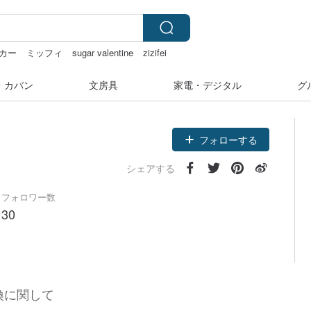
カー
ミッフィ
sugar valentine
zizifei
・カバン
文房具
家電・デジタル
グ
フォローする
シェアする
フォロワー数
30
換に関して