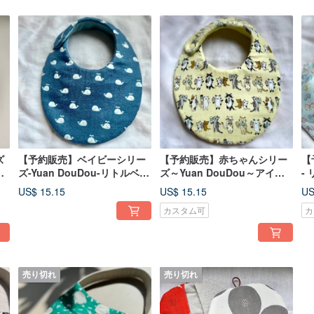
ズ
【予約販売】ベイビーシリー
【予約販売】赤ちゃんシリー
【
だ
ズ-Yuan DouDou-リトルベル
ズ～Yuan DouDou～アイス
-
ーガ
を食べる猫
タ
US$ 15.15
US$ 15.15
US
カスタム可
カ
売り切れ
売り切れ