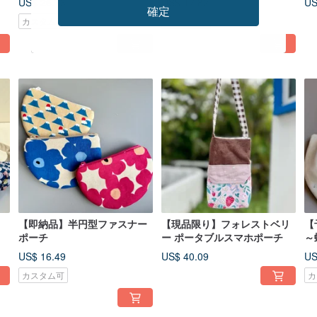
US$ 26.73
US$ 17.82
US
確定
カスタム可
カスタム可
【即納品】半円型ファスナー
【現品限り】フォレストベリ
【
ポーチ
ー ポータブルスマホポーチ
～
シ
US$ 16.49
US$ 40.09
US
カスタム可
カ