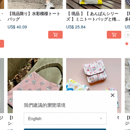
チ・
【現品限り】水彩模様トート
【 現品 】【 あんぱんシリー
【
粧
バッグ
ズ 】ミニトートバッグと楕円
多
形ファスナーポーチ
US$ 40.09
US$ 25.84
US
カ
我們建議的瀏覽環境
能ジ
【現品限り】Ribbity | 日本製
【即納品】トースト型ミニポ
【
ショルダー＆トートバッグ
ーチ
ジ