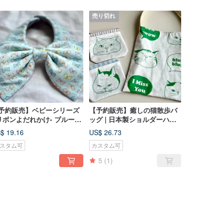
売り切れ
予約販売】ベビーシリーズ
【予約販売】癒しの猫散歩バ
 リボンよだれかけ- ブルーバ
ッグ | 日本製ショルダーハン
フライ
ドバッグ
$ 19.16
US$ 26.73
スタム可
カスタム可
5
(1)