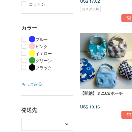
US$ 17.82
コットン
カスタム可
カラー
ブルー
ピンク
イエロー
グリーン
ブラック
もっとみる
【即納】ミニCoポーチ
US$ 19.16
発送先