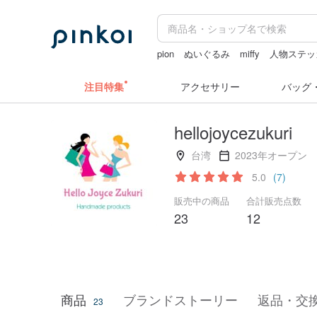
pion
ぬいぐるみ
miffy
人物ステッ
ラベラーシール
注目特集
アクセサリー
バッグ
hellojoycezukuri
台湾
2023年オープン
5.0
(7)
販売中の商品
合計販売点数
23
12
商品
ブランドストーリー
返品・交
23