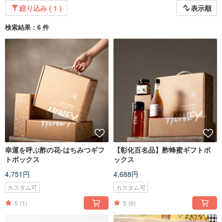
絞り込み ( 1 )
表示順
検索結果：6 件
幸運を呼ぶ酢の花-はちみつギフ
【彰化百名品】酢蜂蜜ギフトボ
トボックス
ックス
4,751円
4,688円
カスタム可
カスタム可
5
(1)
5
(6)