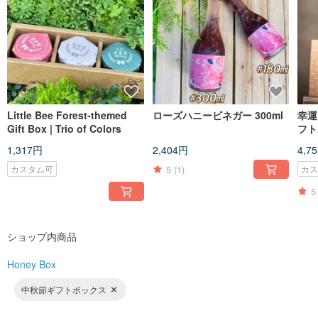
Little Bee Forest-themed
ローズハニービネガー 300ml
幸運
Gift Box | Trio of Colors
フト
1,317円
2,404円
4,7
5
(1)
カスタム可
カ
5
ショップ内商品
Honey Box
中秋節ギフトボックス