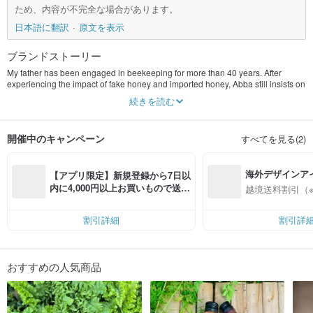
ため、内容が不完全な場合があります。
日本語に翻訳
原文を表示
ブランドストーリー
My father has been engaged in beekeeping for more than 40 years. After
experiencing the impact of fake honey and imported honey, Abba still insists on
selling Taiwanese honey. He said that the taste and flavor of local honey are
続きを読む
unmatched by foreign honey. Although business was also greatly affected by
this, Abba also enjoyed it. However, in his conversation, he still couldn't help
revealing his regret that he could not promote the local honey. The index finger
開催中のキャンペーン
すべてを見る(2)
and thumb finger of a full-time beekeeper often grow thick cocoon skins due to
rotating the bee frame inspection. However, the dream of promoting local
honey has not been buried by this thick cocoon skin. Last year, this dream
海外デザインア
finally came to an end. After evaluating the market trends, we launched our
【アプリ限定】新規登録から7日以
own brand of Bee Box, so that consumers can clearly know the source of
入
内に4,000円以上お買いもので送料
越境送料割引（
honey production. In addition, according to the beekeeping association
無料（最大500円OFF）
statistics, less than 20% of the honey applied for certification each year, we will
continue to send certification for testing. I hope that through the platform of bee
割引詳細
割引詳
box, my father's proud beekeeping business can be promoted, only to bring
pure bee products to those who love honey and understand honey, not only eat
real honey, but also It is also safe and healthy honey, and it also brings new
hope for the new generation of beekeeping.
おすすめの人気商品
We are a full-time beekeeper from Shetou Township, Changhua County
Three generations of full-time production of bee products [Honey, Bee Pollen,
Royal Jelly]