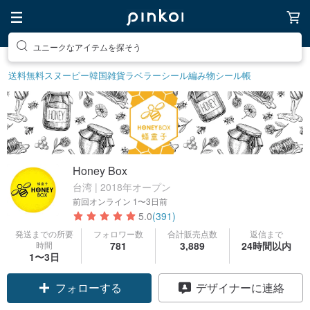
ユニークなアイテムを探そう
送料無料
スヌーピー
韓国雑貨
ラベラーシール
編み物
シール帳
Honey Box
台湾 | 2018年オープン
前回オンライン
1〜3日前
5.0
(391)
発送までの所要
フォロワー数
合計販売点数
返信まで
時間
781
3,889
24時間以内
1〜3日
フォローする
デザイナーに連絡