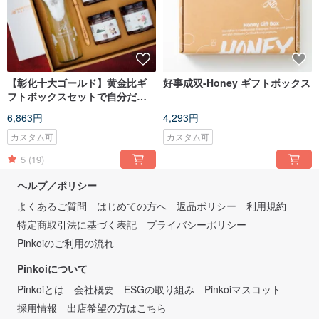
【彰化十大ゴールド】黄金比ギ
好事成双-Honey ギフトボックス
フトボックスセットで自分だけ
の蜂蜜茶を作ろう
6,863円
4,293円
カスタム可
カスタム可
5
(19)
ヘルプ／ポリシー
よくあるご質問
はじめての方へ
返品ポリシー
利用規約
特定商取引法に基づく表記
プライバシーポリシー
Pinkoiのご利用の流れ
Pinkoiについて
Pinkoiとは
会社概要
ESGの取り組み
Pinkoiマスコット
採用情報
出店希望の方はこちら