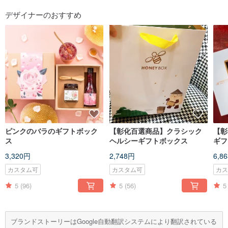
デザイナーのおすすめ
ピンクのバラのギフトボック
【彰化百選商品】クラシック
【彰
ス
ヘルシーギフトボックス
ギフ
だけ
3,320円
2,748円
6,8
カスタム可
カスタム可
カ
5
(96)
5
(56)
5
ブランドストーリーはGoogle自動翻訳システムにより翻訳されている