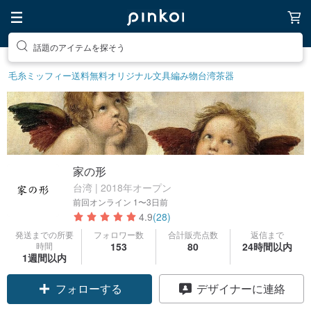
話題のアイテムを探そう
毛糸
ミッフィー
送料無料
オリジナル文具
編み物
台湾茶器
家の形
台湾 | 2018年オープン
前回オンライン
1〜3日前
4.9
(28)
発送までの所要
フォロワー数
合計販売点数
返信まで
時間
153
80
24時間以内
1週間以内
フォローする
デザイナーに連絡