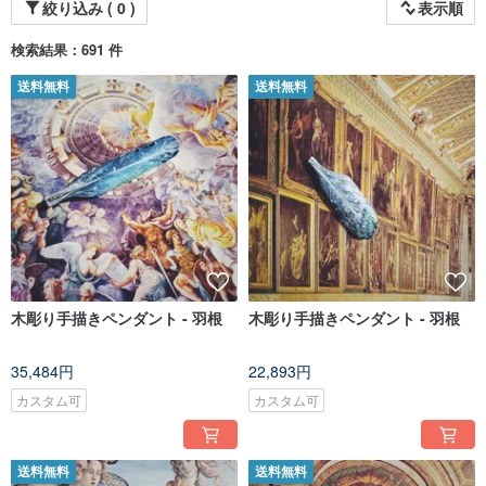
絞り込み ( 0 )
表示順
検索結果：691 件
送料無料
送料無料
木彫り手描きペンダント - 羽根
木彫り手描きペンダント - 羽根
35,484円
22,893円
カスタム可
カスタム可
送料無料
送料無料