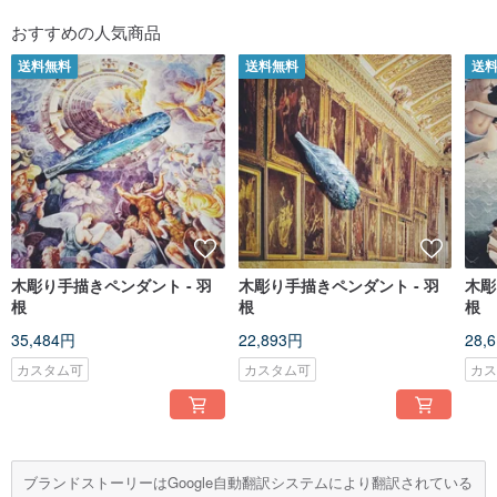
おすすめの人気商品
送料無料
送料無料
送
木彫り手描きペンダント - 羽
木彫り手描きペンダント - 羽
木彫
根
根
根
35,484円
22,893円
28,
カスタム可
カスタム可
カ
ブランドストーリーはGoogle自動翻訳システムにより翻訳されている