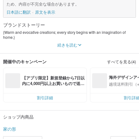
ため、内容が不完全な場合があります。
日本語に翻訳
原文を表示
ブランドストーリー
{Warm and evocative creations; every story begins with an imagination of
home.}
続きを読む
With their own hands, they create story after story, and all of this imagination...
It all stems from that simplest, most primal, yet most important memory –
{home}.
開催中のキャンペーン
すべてを見る(4)
It started like that. Because I dreamed that one day I could truly own one.
Inspired by this ideal blueprint, they founded their own home in 2010.
The brand {Home Shape} starts with small accessories, filling and enriching
海外デザインア
the home.
【アプリ限定】新規登録から7日以
The ultimate vision. In the fast-paced, often suffocating city,
入
内に4,000円以上お買いもので送料
越境送料割引（
Quietly radiating the warmth of home.
無料（最大500円OFF）
{家のshaped studio}
割引詳細
割引詳
Hand-drawn きのジュエリー& hand-made り合し series objects
Instagram / ienokata
ショップ内商品
家の形