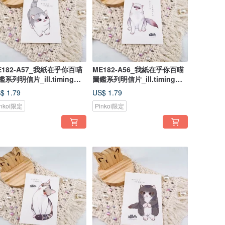
E182-A57_我紙在乎你百喵
ME182-A56_我紙在乎你百喵
鑑系列明信片_ill.timing
圖鑑系列明信片_ill.timing
ndred meow cute
Hundred meow cute
$ 1.79
US$ 1.79
ostcard/ 郵便はがき
postcard/ 郵便はがき
inkoi限定
Pinkoi限定