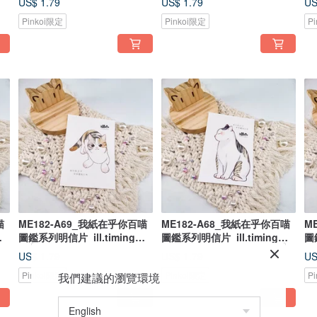
US$ 1.79
US$ 1.79
US
postcard/ 郵便はがき
postcard/ 郵便はがき
p
Pinkoi限定
Pinkoi限定
P
喵
ME182-A69_我紙在乎你百喵
ME182-A68_我紙在乎你百喵
M
圖鑑系列明信片_ill.timing
圖鑑系列明信片_ill.timing
圖
Hundred meow cute
Hundred meow cute
Hu
US$ 1.79
US$ 1.79
US
postcard/ 郵便はがき
postcard/ 郵便はがき
p
Pinkoi限定
Pinkoi限定
P
我們建議的瀏覽環境