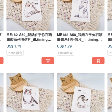
喵
ME182-A59_我紙在乎你百喵
ME182-A58_我紙在乎你百喵
M
圖鑑系列明信片_ill.timing
圖鑑系列明信片_ill.timing
圖
Hundred meow cute
Hundred meow cute
Hu
US$ 1.79
US$ 1.79
US
postcard/ 郵便はがき
postcard/ 郵便はがき
p
Pinkoi限定
Pinkoi限定
P