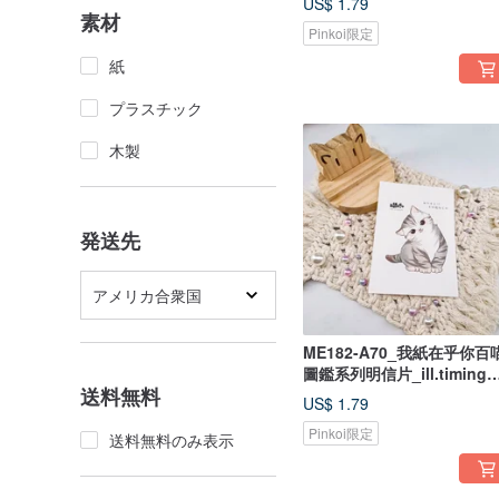
US$ 1.79
postcard/ 郵便はがき
素材
Pinkoi限定
紙
プラスチック
木製
発送先
アメリカ合衆国
ME182-A70_我紙在乎你百
圖鑑系列明信片_ill.timing
送料無料
Hundred meow cute
US$ 1.79
postcard/ 郵便はがき
Pinkoi限定
送料無料のみ表示