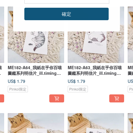
確定
喵
ME182-A64_我紙在乎你百喵
ME182-A63_我紙在乎你百喵
M
圖鑑系列明信片_ill.timing
圖鑑系列明信片_ill.timing
圖
Hundred meow cute
Hundred meow cute
Hu
US$ 1.79
US$ 1.79
US
postcard/ 郵便はがき
postcard/ 郵便はがき
p
Pinkoi限定
Pinkoi限定
P