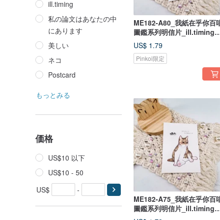
ill.timing
私の論文はあなたの中
ME182-A80_我紙在乎你百
にあります
圖鑑系列明信片_ill.timing
Hundred meow cute
美しい
US$ 1.79
postcard/ 郵便はがき
Pinkoi限定
ネコ
Postcard
もっとみる
価格
US$10 以下
US$10 - 50
US$
-
ME182-A75_我紙在乎你百
圖鑑系列明信片_ill.timing
Hundred meow cute