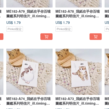
喵
ME182-A79_我紙在乎你百喵
ME182-A78_我紙在乎你百喵
M
圖鑑系列明信片_ill.timing
圖鑑系列明信片_ill.timing
圖
Hundred meow cute
Hundred meow cute
Hu
US$ 1.79
US$ 1.79
US
postcard/ 郵便はがき
postcard/ 郵便はがき
p
Pinkoi限定
Pinkoi限定
P
喵
ME182-A74_我紙在乎你百喵
ME182-A73_我紙在乎你百喵
M
圖鑑系列明信片_ill.timing
圖鑑系列明信片_ill.timing
圖
Hundred meow cute
Hundred meow cute
Hu