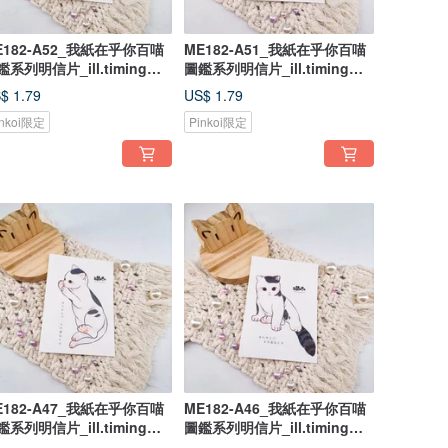
E182-A52_我紙在乎你百喵
ME182-A51_我紙在乎你百喵
鑑系列明信片_ill.timing
圖鑑系列明信片_ill.timing
ndred meow cute
Hundred meow cute
$ 1.79
US$ 1.79
ostcard/ 郵便はがき
postcard/ 郵便はがき
inkoi限定
Pinkoi限定
E182-A47_我紙在乎你百喵
ME182-A46_我紙在乎你百喵
鑑系列明信片_ill.timing
圖鑑系列明信片_ill.timing
ndred meow cute
Hundred meow cute