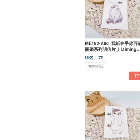
ME182-A60_我紙在乎你百
圖鑑系列明信片_ill.timing
Hundred meow cute
US$ 1.79
postcard/ 郵便はがき
Pinkoi限定