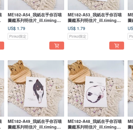
喵
ME182-A54_我紙在乎你百喵
ME182-A53_我紙在乎你百喵
M
圖鑑系列明信片_ill.timing
圖鑑系列明信片_ill.timing
圖
Hundred meow cute
Hundred meow cute
Hu
US$ 1.79
US$ 1.79
US
postcard/ 郵便はがき
postcard/ 郵便はがき
p
Pinkoi限定
Pinkoi限定
P
喵
ME182-A49_我紙在乎你百喵
ME182-A48_我紙在乎你百喵
M
圖鑑系列明信片_ill.timing
圖鑑系列明信片_ill.timing
圖
Hundred meow cute
Hundred meow cute
Hu