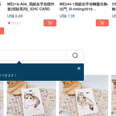
系
ME218-A06_我紙在乎你證件
ME244-1我紙在乎你轉盤吊飾-
C
套(招財系列)_ID/IC CARD
出門_ill.timing2019
飾_
Turntable pendant
p
US$ 6.69
US$ 7.35
US
3
(1)
ができます！