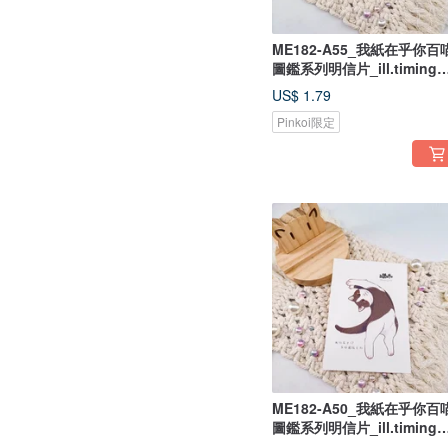
ME182-A55_我紙在乎你百
圖鑑系列明信片_ill.timing
Hundred meow cute
US$ 1.79
postcard/ 郵便はがき
Pinkoi限定
ME182-A50_我紙在乎你百
圖鑑系列明信片_ill.timing
Hundred meow cute