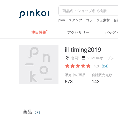
pion
スタンプ
コラージュ素材
台
miffy
ミッフィ
注目特集
アクセサリー
バッグ
ill-timing2019
台湾
2021年オープン
4.9
(24)
販売中の商品
合計販売点数
673
143
商品
673