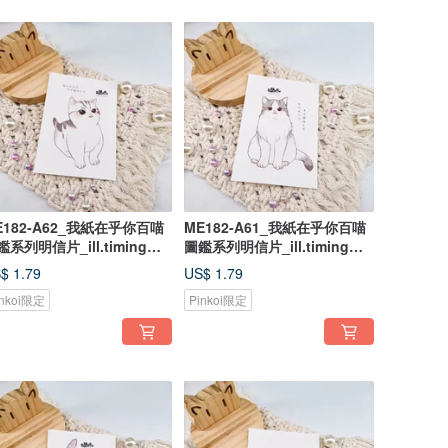
E182-A62_我紙在乎你百喵
ME182-A61_我紙在乎你百喵
鑑系列明信片_ill.timing
圖鑑系列明信片_ill.timing
ndred meow cute
Hundred meow cute
$ 1.79
US$ 1.79
ostcard/ 郵便はがき
postcard/ 郵便はがき
inkoi限定
Pinkoi限定