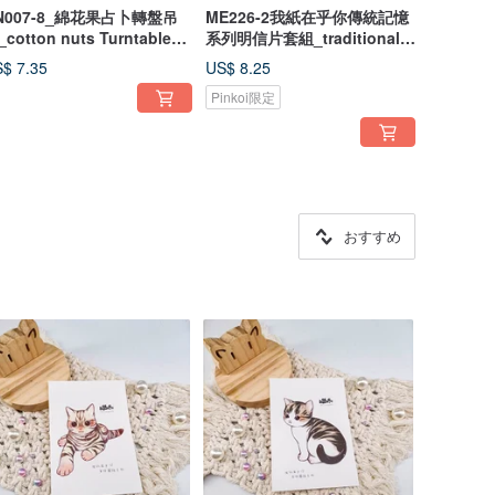
N007-8_綿花果占卜轉盤吊
ME226-2我紙在乎你傳統記憶
cotton nuts Turntable
系列明信片套組_traditional
endant
memory series postcard
$ 7.35
US$ 8.25
set/ 郵便はがき
Pinkoi限定
おすすめ