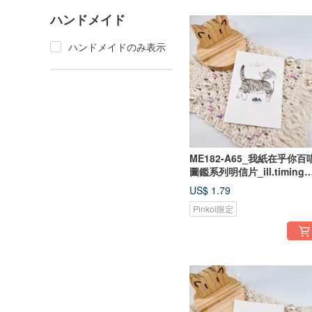
ハンドメイド
ハンドメイドのみ表示
ME182-A65_我紙在乎你百
圖鑑系列明信片_ill.timing
Hundred meow cute
US$ 1.79
postcard/ 郵便はがき
Pinkoi限定