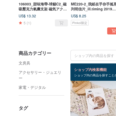
106003_甜味海帶-球貓C2_磁
ME220-2_我紙在乎你手搖
吸壓克力氣囊支架 磁気アクリ
列明信片_ill.timing 2019
ルエアバッグホルダー
hand shaken series
US$ 13.32
US$ 8.25
postcard set/ 郵便はがき
5
(1)
Pinkoi限定
商品カテゴリー
文房具
検索結果：673 件
ショップ内検索機能
アクセサリー・ジュエリ
ショップ内の商品を探すこと
ー
家電・デジタル
タグ