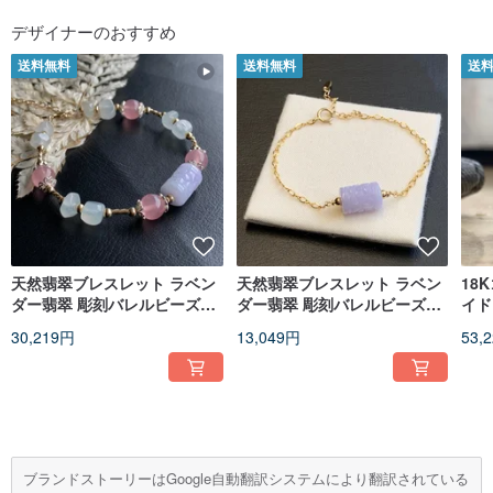
デザイナーのおすすめ
送料無料
送料無料
送
天然翡翠ブレスレット ラベン
天然翡翠ブレスレット ラベン
18
ダー翡翠 彫刻バレルビーズ
ダー翡翠 彫刻バレルビーズ
イド
14kgf ローズクォーツ不定形
14KGFブレスレット デザイン
ベン
30,219円
13,049円
53,
ブレスレット デザイン
ブレスレット 路路通
ス
ブランドストーリーはGoogle自動翻訳システムにより翻訳されている