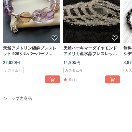
reviews
天然アメトリン貔貅ブレスレ
天然ハーキマーダイヤモンド
無料
ット 925シルバーパーツ
アメリカ産水晶ブレスレット
シデ
12mm
高品質クリア 5mm クリスタ
ブレ
27,930円
11,905円
8,8
ルブレスレット
ブレ
カスタム可
カスタム可
カ
5
(1)
ショップ内商品
Cheng
ペンダント