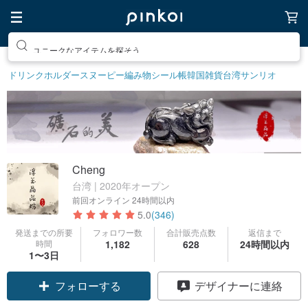
ユニークなアイテムを探そう
ドリンクホルダー
スヌーピー
編み物
シール帳
韓国雑貨
台湾サンリオ
Cheng
台湾 | 2020年オープン
前回オンライン
24時間以内
5.0
(346)
発送までの所要
フォロワー数
合計販売点数
返信まで
時間
1,182
628
24時間以内
クーポン取得
1〜3日
フォローする
デザイナーに連絡