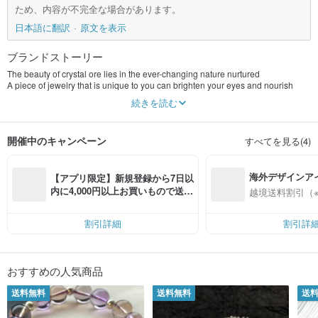
ため、内容が不完全な場合があります。
日本語に翻訳
原文を表示
ブランドストーリー
The beauty of crystal ore lies in the ever-changing nature nurtured
A piece of jewelry that is unique to you can brighten your eyes and nourish
your body and soul.
続きを読む
Leave a quiet and beautiful love to yourself in this complicated world
Calm down and feel the energy that crystal minerals give you
開催中のキャンペーン
すべてを見る(4)
Beautiful things need to be experienced with your heart
Love yourself and choose a beautiful jewelry for the unique you
Falling in love with the energy of crystal minerals can definitely nourish the
海外デザインア
body, mind and soul.
【アプリ限定】新規登録から7日以
入
内に4,000円以上お買いもので送料
越境送料割引（
Chunyu Crystal Shop ~ Insisting on using natural jadeite crystals
無料（最大500円OFF）
Double strict standards of jade appraiser + jade trading appraiser
Select the product with the highest CP value
割引詳細
割引詳
I just hope you will smile happily after receiving the goods
Chunyu Jingpinfang started e-commerce operations in 2005 and has been
operating ever since.
おすすめの人気商品
Uphold the most sincere beliefs
A good after-sales service
送料無料
送料無料
送
Fastest shipping speed
Obtained e-commerce platform: 100% positive reviews and 3320 positive