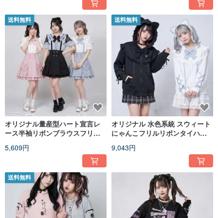
袖ジェンダーレス T シャツ
JJ2579
送料無料
送料無料
オリジナル量産型ハート宣言レ
オリジナル 水色系統 スウィート
ース半袖リボンブラウスフリル
にゃんこフリルリボンタイハー
ハートハイウエストミニスカー
トチャーム猫耳フード付きパー
5,609円
9,043円
ト JJ2570
カー JJ2578
送料無料