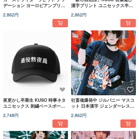
デーション ヨーロピアンプリン
漢字プリント ユニセックス半袖
ト 半袖ユニセックス T シャツ オ
T シャツ オリジナル ストリート
2,862円
2,862円
リジナルジルラビット マスコッ
JJE10061
ト JJE10069
夜更かし卒業生 KUSO 時事ネタ
社畜魂爆発中 ジルバニー マスコ
ユニセックス 刺繍ベースボール
ット 日本漢字 ジェンダーレス半
キャップ オリジナルヒップホッ
袖 T シャツ オリジナル
2,748円
2,862円
プ JJE10060
JJE10057