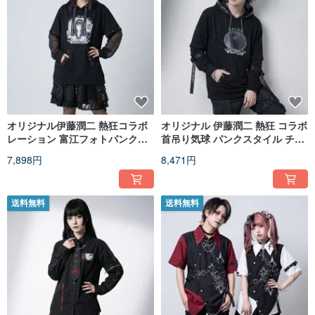
オリジナル伊藤潤二 熱狂コラボ
オリジナル 伊藤潤二 熱狂 コラボ
レーション 富江フォトパンクス
首吊り気球 パンクスタイル チェ
タイル フィッシュネット取り外
ーン取り外し可能スリーブ フー
7,898円
8,471円
し可能袖フーディ JJIT05
ド付き T シャツ JJIT04
送料無料
送料無料