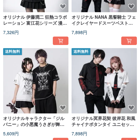
オリジナル 伊藤潤二 狂熱コラボ
オリジナル NANA 黒誓騎士 フェ
レーション 富江花シリーズ 漫画
イクレイヤードスーツベスト刺
ネックレスネクタイ 取り外し可
繍アシンメトリージェンダーレ
7,326円
7,898円
能袖シャツ JJIT01
ス半袖シャツ JJ2577
送料無料
送料無料
オリジナルキャラクター「ジル
オリジナル冥界花契 彼岸花 和風
バニー」の小悪魔うさぎが舞い
チャイナボタンタイ ユニセック
降りる。十字架とリバースシー
ス 中華学院風 取り外し可能袖シ
5,609円
7,898円
ムが目を引くオーバーサイズ半
ャツ JJ2581