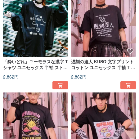
「酔いどれ」ユーモラスな漢字 T
遅刻の達人 KUSO 文字プリント
シャツ ユニセックス 半袖 ストリ
コットン ユニセックス 半袖 T シ
ート JJE10056
ャツ ストリート系 JJE10055
2,862円
2,862円