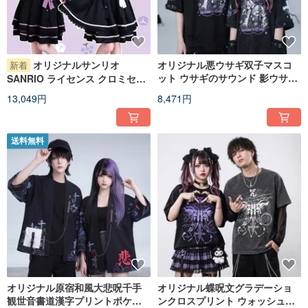
オリジナルサンリオ
オリジナル悪ウサギ双子マスコ
新着
ット ウサギのサウンド 影ウサギ
SANRIO ライセンス クロミセー
ウォッシュド ダメージ加工 ウサ
ラー服ネクタイ長袖シャツハイ
13,049円
8,471円
ミミパーカー アームカバー付き
ウエストスカートセットアップ
JJ2586
JJ5099
送料無料
オリジナル原宿和風大悲呪千手
オリジナル蝶呪文グラデーショ
観世音書道漢字プリントポケッ
ンクロスプリント ウォッシュ加