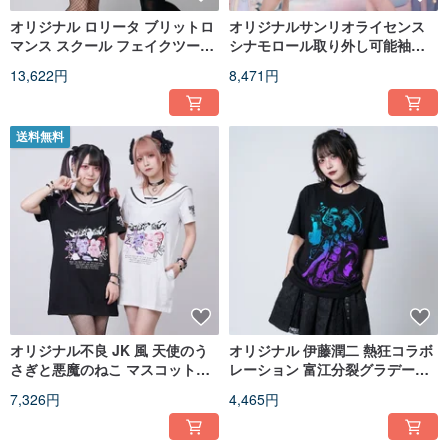
オリジナル ロリータ ブリットロ
オリジナルサンリオライセンス
マンス スクール フェイクツーピ
シナモロール取り外し可能袖付
ース チェック柄 リボン 半袖 ボ
き犬耳フード T シャツ JJ5098
13,622円
8,471円
ウタイ ケーキワンピース
JJ2582
送料無料
オリジナル不良 JK 風 天使のう
オリジナル 伊藤潤二 熱狂コラボ
さぎと悪魔のねこ マスコットロ
レーション 富江分裂グラデーシ
ゴ セーラー服 半袖ワンピース
ョン パンク風刺繍 ユニセックス
7,326円
4,465円
JJ2580
半袖 T シャツ JJIT31