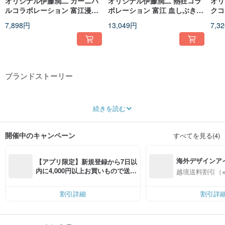
オリジナル伊藤潤二 カーニバ
オリジナル伊藤潤二 熱狂コラ
オリ
ルコラボレーション 富江漫画
ボレーション 富江 血しぶきイ
クコ
プリント長袖リボンセーラー
ンクジェット フェイクレイヤ
ジッ
7,898円
13,049円
7,3
服ジャケット JJIT28
ード 取り外し可能袖 ネクタイ
ーボ
セーラー服 JJIT14
ブランドストーリー
2004年の設立以来、私達自身日本スタイルの影響を深く受け、図案は多くの日
続きを読む
本特有のカラフルな色や驚くような柄を使用しています。特定のスタイルだけ
ではなく、積極的に欧米のストリートスタイルや台湾のオリジナル文化を融合
し、唯一無二の台湾風のパンクスタイルを創り出し、パンクと一般の方々との
開催中のキャンペーン
すべてを見る(4)
距離を近づける努力をしています。私達はもっと多くの方が日常的に簡単にパ
ンクスタイルを取り入れられることを、主要な目的としています。
海外デザインア
Instagram @jillpunkxloli
【アプリ限定】新規登録から7日以
入
内に4,000円以上お買いもので送料
越境送料割引（
無料（最大500円OFF）
割引詳細
割引詳