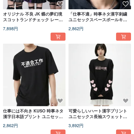
オリジナル 不良 JK 蝶の夢幻境
「仕事不適」時事ネタ漢字刺繍
スコットランドチェック レース
ユニセックスベースボールキャ
フリル ダブルボタン リボン セー
ップ JJE10072
7,898円
2,862円
ラー服 JJ2574
仕事には不向き KUSO 時事ネタ
可愛らしいハート漢字プリント
漢字日本語プリント ユニセック
ユニセックス長袖スウェットシ
ス半袖 T シャツ オリジナル
ャツ オリジナル JJE10065
2,862円
3,892円
JJE10071