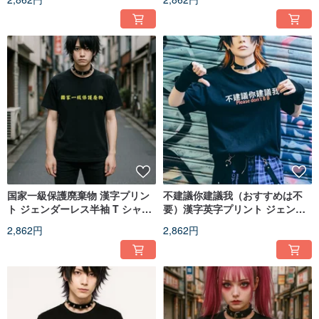
JJE10052
JJE10045
国家一級保護廃棄物 漢字プリン
不建議你建議我（おすすめは不
ト ジェンダーレス半袖 T シャツ
要）漢字英字プリント ジェンダ
オリジナルストリートヒップホ
ーレス半袖 T シャツ オリジナル
2,862円
2,862円
ップ【JJE10042】
ストリートヒップホップ
【JJE10041】