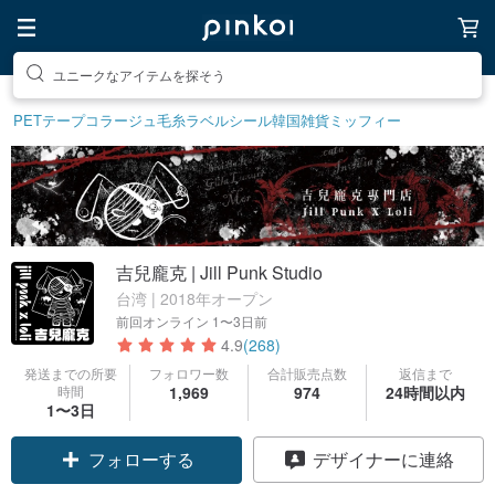
素敵な生活グッズを探そう
PETテープ
コラージュ
毛糸
ラベルシール
韓国雑貨
ミッフィー
吉兒龐克 | Jill Punk Studio
台湾 | 2018年オープン
前回オンライン
1〜3日前
4.9
(268)
発送までの所要
フォロワー数
合計販売点数
返信まで
時間
1,969
974
24時間以内
1〜3日
フォローする
デザイナーに連絡