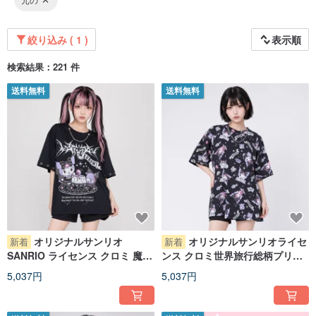
絞り込み ( 1 )
表示順
検索結果：221 件
送料無料
送料無料
オリジナルサンリオ
オリジナルサンリオライセ
新着
新着
SANRIO ライセンス クロミ 魔女
ンス クロミ世界旅行総柄プリン
占い バク ユニセックス ネックレ
トネックレス半袖 T シャツ
5,037円
5,037円
ス 半袖 T シャツ JJ5103
JJ5102