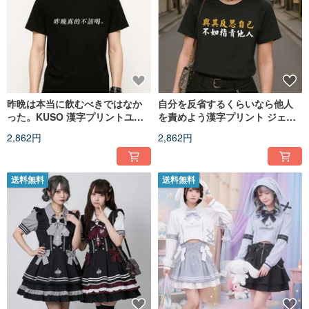
昨晩は本当に飲むべきではなか
自分を反省するくらいなら他人
った。KUSO 漢字プリントユニ
を責めよう漢字プリント ジェン
セックス半袖 T シャツ オリジナ
ダーレス半袖 T シャツ オリジナ
2,862円
2,862円
ルストリート JJE10040
ルストリート JJE10039
送料無料
送料無料