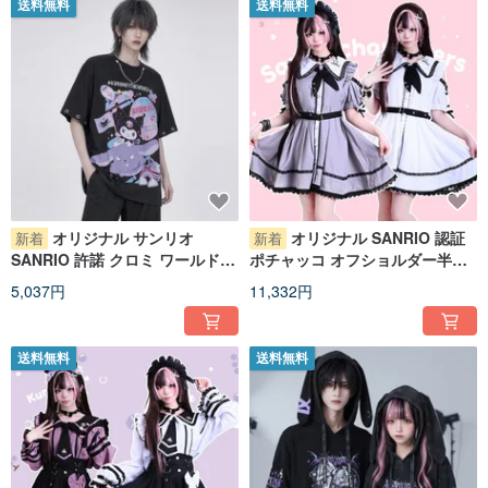
送料無料
送料無料
オリジナル サンリオ
オリジナル SANRIO 認証
新着
新着
SANRIO 許諾 クロミ ワールド計
ポチャッコ オフショルダー半袖
画 バク ユニセックス ネックレス
リボンセーラー服ショートパン
5,037円
11,332円
半袖 T シャツ JJ5101
ツセット JJ5100
送料無料
送料無料