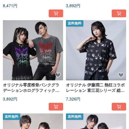
ト羽織ジャケット JJ2585
工ユーズド風ユニセックス半袖 T
8,471円
3,892円
シャツ JJE10077
送料無料
オリジナル零度椎骨パンクグラ
オリジナル 伊藤潤二 熱狂コラボ
デーションホログラフィックプ
レーション 富江花シリーズ 総柄
リントヴィンテージウォッシュ
プリント チェーン付き半袖シャ
3,892円
7,326円
ユーズド加工ユニセックス半袖 T
ツ JJIT25
シャツ JJE10076
送料無料
送料無料