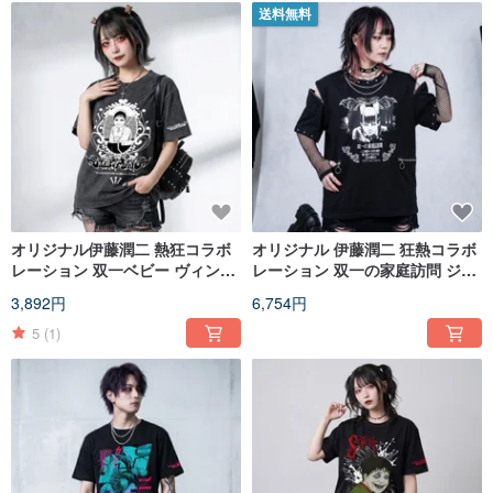
送料無料
オリジナル伊藤潤二 熱狂コラボ
オリジナル 伊藤潤二 狂熱コラボ
レーション 双一ベビー ヴィンテ
レーション 双一の家庭訪問 ジッ
ージウォッシュ加工 刺繍 ユニセ
パーオフショルダーネックレス
3,892円
6,754円
ックス 半袖 T シャツ JJIT30
半袖 T シャツ JJIT23
5
(1)