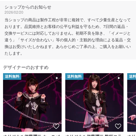
ショップからのお知らせ
2026/02/20
当ショップの商品は製作工程が非常に複雑で、すべて少量生産となって
おります。品質維持とお客様の公平な利益を守るため、7日間の返品・
交換サービスには対応しておりません。初期不良を除き、「イメージと
違う」「サイズが合わない」等の個人的・主観的な理由による返品・交
換はお受けいたしかねます。あらかじめご了承の上、ご購入をお願いい
たします。
デザイナーのおすすめ
送料無料
送料無料
送