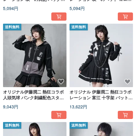
付きユニセックス半袖 T シャツ
ネックレス半袖 T シャツ JJIT16
5,094円
5,094円
JJIT17
送料無料
送料無料
オリジナル伊藤潤二 熱狂コラボ
オリジナル 伊藤潤二 熱狂コラボ
人頭気球 パンク刺繍配色スタン
レーション 富江 十字架 バットカ
ドカラーパーカー JJIT12
ラー半袖プリーツワンピース ア
9,043円
13,622円
ームカバー付き JJIT08
送料無料
送料無料