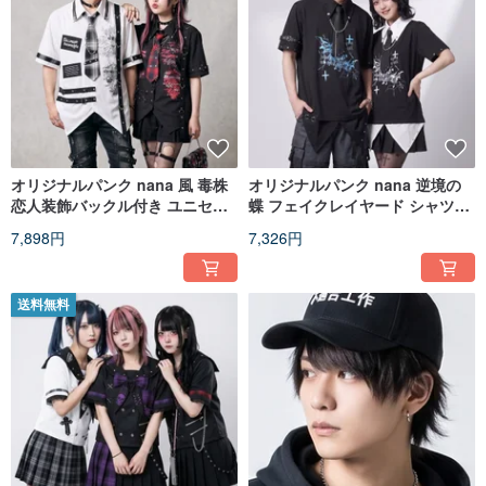
オリジナルパンク nana 風 毒株
オリジナルパンク nana 逆境の
恋人装飾バックル付き ユニセッ
蝶 フェイクレイヤード シャツカ
クスチェック柄ネクタイ半袖シ
ラー シルバーチェーンネクタイ
7,898円
7,326円
ャツ JJ2583
レザーバックルベルト 半袖 T シ
ャツ JJ2584
送料無料