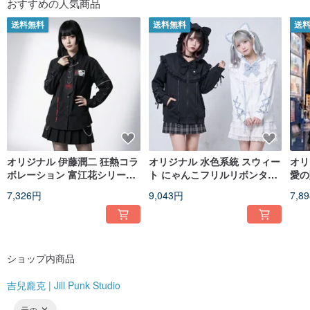
おすすめの人気商品
送料無料
送料無料
送
オリジナル 伊藤潤二 狂熱コラ
オリジナル 水色系統 スウィー
オリ
ボレーション 富江花シリーズ
ト にゃんこフリルリボンタイ
愛の
漫画ネックレスネクタイ 取り
ハートチャーム猫耳フード付
ング
7,326円
9,043円
7,8
外し可能袖シャツ JJIT01
きパーカー JJ2578
ペン
JJ2
ショップ内商品
吉兒龐克 | Jill Punk Studio
元の