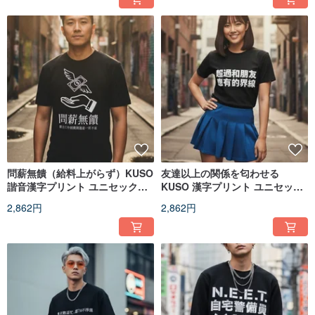
問薪無饋（給料上がらず）KUSO
友達以上の関係を匂わせる
諧音漢字プリント ユニセックス
KUSO 漢字プリント ユニセック
半袖 T シャツ オリジナル
ス半袖 T シャツ オリジナル
2,862円
2,862円
JJE10064
JJE10063