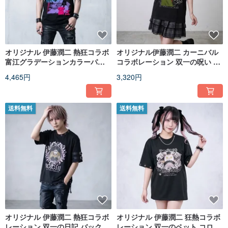
オリジナル 伊藤潤二 熱狂コラボ
オリジナル伊藤潤二 カーニバル
富江グラデーションカラーパン
コラボレーション 双一の呪い カ
ク風刺繍半袖 T シャツ JJIT22
ラーベーシック ユニセックス 半
4,465円
3,320円
袖 T シャツ JJIT20
送料無料
送料無料
オリジナル 伊藤潤二 熱狂コラボ
オリジナル 伊藤潤二 狂熱コラボ
レーション 双一の日記 バックル
レーション 双一のペット コロ猫