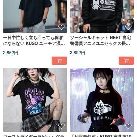
一日中忙しく立ち回っても稼ぎ
ソーシャルキャット NEET 自宅
にならない KUSO ユーモア漢字
警備員アニメユニセックス長袖
プリント ユニセックス半袖 T シ
スウェットシャツオリジナル二
2,862円
3,892円
ャツ オリジナル JJE10062
次元オタク JJE10067
ゴーストライダーラビット グラ
「薪尽自然涼」KUSO 言葉遊び