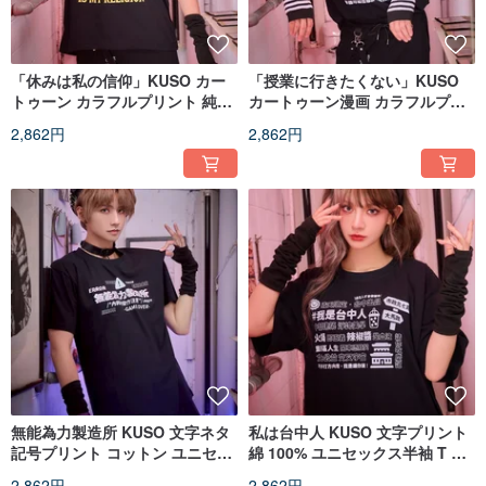
「休みは私の信仰」KUSO カー
「授業に行きたくない」KUSO
トゥーン カラフルプリント 純綿
カートゥーン漫画 カラフルプリ
ユニセックス半袖 T シャツ オリ
ント コットン ユニセックス半袖
2,862円
2,862円
ジナル JJE10054
T シャツ オリジナル JJE10053
無能為力製造所 KUSO 文字ネタ
私は台中人 KUSO 文字プリント
記号プリント コットン ユニセッ
綿 100% ユニセックス半袖 T シ
クス半袖 T シャツ オリジナル
ャツ オリジナルストリート
2,862円
2,862円