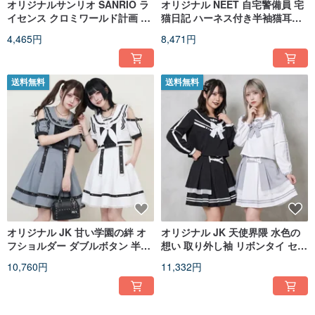
オリジナルサンリオ SANRIO ラ
オリジナル NEET 自宅警備員 宅
イセンス クロミワールド計画 パ
猫日記 ハーネス付き半袖猫耳パ
ンクコットン長袖スウェットシ
ーカー アームカバー付き
4,465円
8,471円
ャツ JJ5096
JJ2573
送料無料
送料無料
オリジナル JK 甘い学園の絆 オ
オリジナル JK 天使界隈 水色の
フショルダー ダブルボタン 半袖
想い 取り外し袖 リボンタイ セー
ワンピース JJ2576
ラー服 ベルト プリーツミニスカ
10,760円
11,332円
ートセット JJ2571
送料無料
送料無料