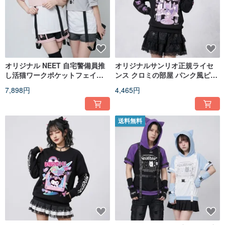
オリジナル NEET 自宅警備員推
オリジナルサンリオ正規ライセ
し活猫ワークポケットフェイク
ンス クロミの部屋 パンク風ピュ
レイヤード防風半袖フード T シ
アコットン長袖スウェット
7,898円
4,465円
ャツ JJ2572
JJ5097
送料無料