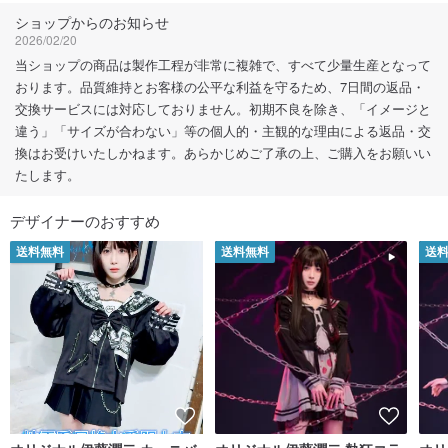
ショップからのお知らせ
2026/02/20
当ショップの商品は製作工程が非常に複雑で、すべて少量生産となって
おります。品質維持とお客様の公平な利益を守るため、7日間の返品・
交換サービスには対応しておりません。初期不良を除き、「イメージと
違う」「サイズが合わない」等の個人的・主観的な理由による返品・交
換はお受けいたしかねます。あらかじめご了承の上、ご購入をお願いい
たします。
デザイナーのおすすめ
送料無料
送料無料
送