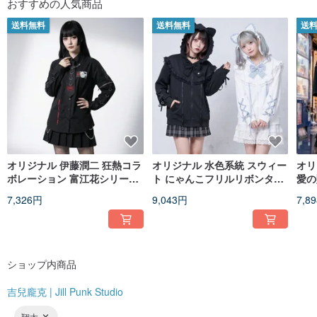
おすすめの人気商品
送料無料
送料無料
送
オリジナル 伊藤潤二 狂熱コラ
オリジナル 水色系統 スウィー
オリ
ボレーション 富江花シリーズ
ト にゃんこフリルリボンタイ
愛の
漫画ネックレスネクタイ 取り
ハートチャーム猫耳フード付
ング
7,326円
9,043円
7,8
外し可能袖シャツ JJIT01
きパーカー JJ2578
ペン
JJ2
ショップ内商品
吉兒龐克 | Jill Punk Studio
翔太