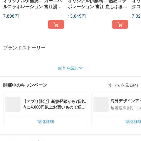
オリジナル伊藤潤二 カーニバ
オリジナル伊藤潤二 熱狂コラ
オリ
ルコラボレーション 富江漫画
ボレーション 富江 血しぶきイ
クコ
プリント長袖リボンセーラー
ンクジェット フェイクレイヤ
ジッ
7,898円
13,049円
7,3
服ジャケット JJIT28
ード 取り外し可能袖 ネクタイ
ーボ
セーラー服 JJIT14
ブランドストーリー
2004年の設立以来、私達自身日本スタイルの影響を深く受け、図案は多くの日
続きを読む
本特有のカラフルな色や驚くような柄を使用しています。特定のスタイルだけ
ではなく、積極的に欧米のストリートスタイルや台湾のオリジナル文化を融合
し、唯一無二の台湾風のパンクスタイルを創り出し、パンクと一般の方々との
開催中のキャンペーン
すべてを見る(4)
距離を近づける努力をしています。私達はもっと多くの方が日常的に簡単にパ
ンクスタイルを取り入れられることを、主要な目的としています。
海外デザインア
Instagram @jillpunkxloli
【アプリ限定】新規登録から7日以
入
内に4,000円以上お買いもので送料
越境送料割引（
無料（最大500円OFF）
割引詳細
割引詳