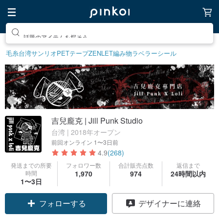
話題のアイテムを探そう
毛糸
台湾サンリオ
PETテープ
ZENLET
編み物
ラベラーシール
吉兒龐克 | Jill Punk Studio
台湾 | 2018年オープン
前回オンライン
1〜3日前
4.9
(268)
発送までの所要
フォロワー数
合計販売点数
返信まで
時間
1,970
974
24時間以内
1〜3日
フォローする
デザイナーに連絡