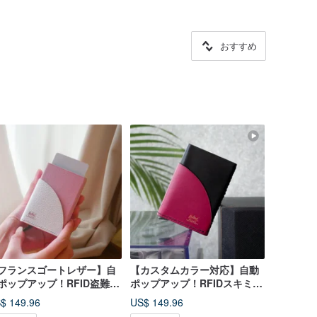
おすすめ
フランスゴートレザー】自
【カスタムカラー対応】自動
ポップアップ！RFID盗難防
ポップアップ！RFIDスキミン
アルミニウム合金レザー
グ防止加工のアルミ合金製レ
$ 149.96
US$ 149.96
ザーカードケース