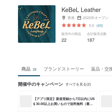
KeBeL Leather
香港
2022年オープン
5.0
(43)
販売中の商品
合計販売点数
22
187
商品
ブランドストーリー
返品・交
22
開催中のキャンペーン
すべてを見る(2)
【アプリ限定】新規登録から7日以内にUS
$ 30.00以上お買いもので送料無料（最大U
S$ 6.00OFF）