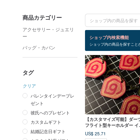
商品カテゴリー
アクセサリー・ジュエリ
検索結果：8 件
ー
ショップ内検索機能
ショップ内の商品を探すこと
革のカスタマイズ
バッグ・カバン
タグ
クリア
バレンタインデープレ
ゼント
彼氏へのプレゼント
【カスタマイズ可能】ダー
カスタムギフト
フライト型キーホルダー イ
リアン本革 フルハンドメイ
結婚記念日ギフト
US$ 25.71
植物タンニン鞣し