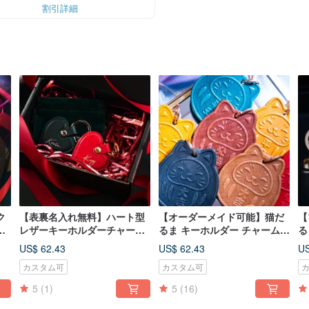
割引詳細
ク
【表裏名入れ無料】ハート型
【オーダーメイド可能】猫だ
【
】
レザーキーホルダーチャー
るま キーホルダー チャーム
る
レ
ム・カスタマイズギフト
イタリアンレザー レザー フル
ー
US$ 62.43
US$ 62.43
US
ハンドメイド ベジタブルタン
カスタム可
カスタム可
ニン鞣し革
5
(1)
5
(16)