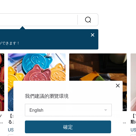
ができます！
我們建議的瀏覽環境
ツ
【オーダーメイド可能】猫だ
【カラーカスタマイズ可能】
【
タ
るま キーホルダー チャーム
自動ポップアップ！RFIDスキ
動
確定
ド
イタリアンレザー レザー フル
ミング防止アルミニウム合金
止
US$ 62.43
US$ 149.96
US
ハンドメイド ベジタブルタン
製レザーカードケース