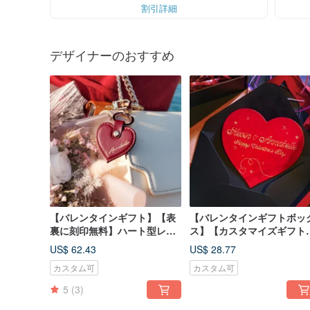
割引詳細
デザイナーのおすすめ
【バレンタインギフト】【表
【バレンタインギフトボッ
裏に刻印無料】ハート型レザ
ス】【カスタマイズギフト
ーキーホルダー・カスタマイ
名入れ・レザーハート型バ
US$ 62.43
US$ 28.77
ズギフト
ンタインカード 封筒付き
カスタム可
カスタム可
5
(3)