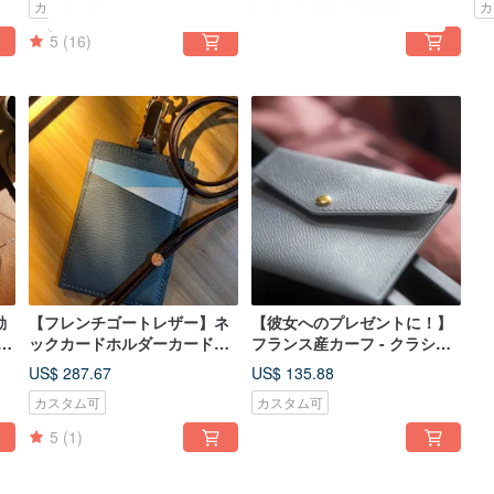
カスタム可
カスタム可
Pinkoi限定
カ
ニン鞣し革
5
(16)
動
【フレンチゴートレザー】ネ
【彼女へのプレゼントに！】
ン
ックカードホルダーカードホ
フランス産カーフ - クラシッ
金
ルダー名刺レザーネックスト
クカードケース 小銭入れ ミニ
US$ 287.67
US$ 135.88
ラップ|カスタマイズ可能
財布
カスタム可
カスタム可
5
(1)