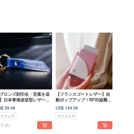
ブロンズ刻印名・言葉を送
【フランスゴートレザー】自
】日本青海波栞型レザーキ
動ポップアップ！RFID盗難防
ホルダーチャーム
止アルミニウム合金レザー
$ 39.48
US$ 149.96
カスタム可
カスタム可
5
(8)