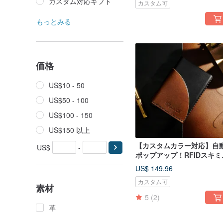
カスタム対応ギフト
カスタム可
もっとみる
価格
US$10 - 50
US$50 - 100
US$100 - 150
US$150 以上
【カスタムカラー対応】自
US$
-
ポップアップ！RFIDスキミ
グ防止加工アルミニウム合
US$ 149.96
製レザーカードケース
カスタム可
素材
5
(2)
革