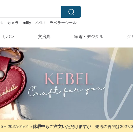
ル
カメラ
miffy
zizifei
ラベラーシール
・カバン
文房具
家電・デジタル
グ
027/01/01 ※
休暇中もご注文いただけます
が、発送の再開は2027