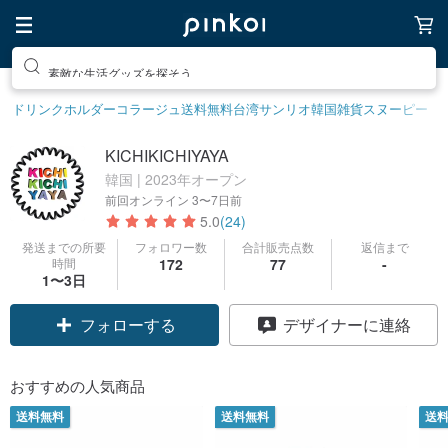
素敵な生活グッズを探そう
ドリンクホルダー
コラージュ
送料無料
台湾サンリオ
韓国雑貨
スヌーピー
KICHIKICHIYAYA
韓国 | 2023年オープン
前回オンライン
3〜7日前
5.0
(24)
発送までの所要
フォロワー数
合計販売点数
返信まで
時間
172
77
-
1〜3日
フォローする
デザイナーに連絡
おすすめの人気商品
送料無料
送料無料
送