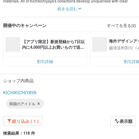
materials. All of Kichikichiyaya's collections develop uniqueness with clear
motifs. Color your body with colors from nature and brilliant beads! Our brand
続きを読む
has sponsored many K-pop male idols such as NCT DREAM, NCT WAYV,
ENHYPEN, and ZEROBASEONE.
開催中のキャンペーン
すべてを見る(2)
海外デザインア
【アプリ限定】新規登録から7日以
入
内に4,000円以上お買いもので送料
越境送料割引（
無料（最大500円OFF）
割引詳細
割引詳
ショップ内商品
KICHIKICHIYAYA
韓国のアイドル
絞り込み ( 1 )
表示順
検索結果：118 件