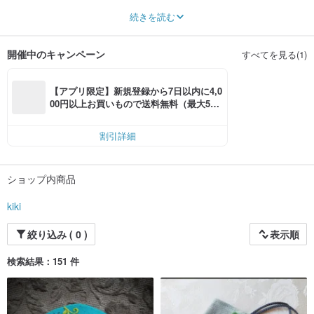
Using Needlefelting , Embroidery and chech glass needs...
続きを読む
開催中のキャンペーン
すべてを見る(1)
【アプリ限定】新規登録から7日以内に4,0
00円以上お買いもので送料無料（最大500
円OFF）
割引詳細
ショップ内商品
kiki
絞り込み ( 0 )
表示順
検索結果：151 件