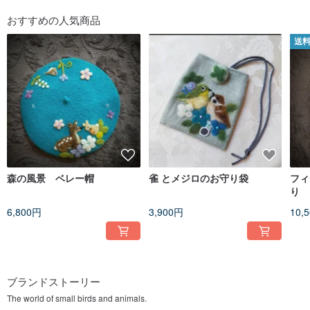
おすすめの人気商品
送
森の風景 ベレー帽
雀 とメジロのお守り袋
フィ
り L
6,800円
3,900円
10,
ブランドストーリー
The world of small birds and animals.