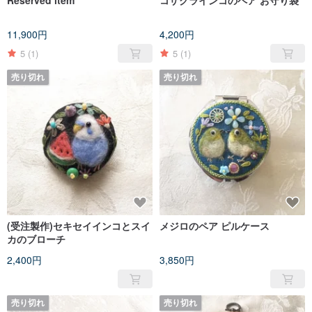
Reserved item
コザクラインコのペア お守り袋
11,900円
4,200円
5
(1)
5
(1)
売り切れ
売り切れ
(受注製作)セキセイインコとスイ
メジロのペア ピルケース
カのブローチ
2,400円
3,850円
売り切れ
売り切れ