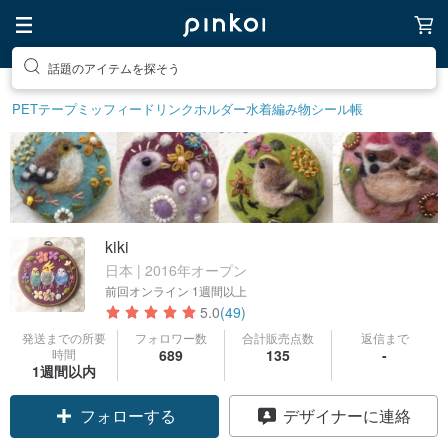
話題のアイテムを探そう
ユニークなアイテムを探そう
PETテープ
ミッフィー
ドリンクホルダー
水着
編み物
シール帳
kiki
日本 | 2016年オープン
前回オンライン
1週間以上
5.0
(49)
発送までの所要
フォロワー数
合計販売点数
返信まで
時間
689
135
-
1週間以内
フォローする
デザイナーに連絡