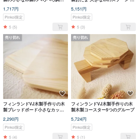
スティック撹拌棒
のスプーン
1,717円
5,151円
Pinkoi限定
Pinkoi限定
5
(5)
5
(3)
売り切れ
売り切れ
フィンランドVJ木製手作りの木
フィンランドVJ木製手作りの木
製ブレッドボード小さなカッテ
製木製コースター5つのグループ
ィングボード（アウト）
2,290円
5,724円
Pinkoi限定
Pinkoi限定
5
(4)
5
(1)