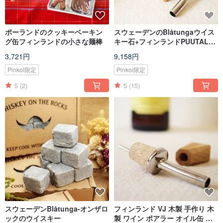
ポーランドのクッキーベーキン
スウェーデンのBlåtungaウイス
グ缶フィンランドの小さな麺棒
キー石+フィンランドPUUTALLI
手作りの木製ワインディスペン
3,721円
9,158円
サー
Pinkoi限定
Pinkoi限定
5
(2)
5
(15)
スウェーデンBlåtunga-オンザロ
フィンランド VJ 木製 手作り 木
ックのウイスキー
製 ワイン ポアラー オイル缶 ス