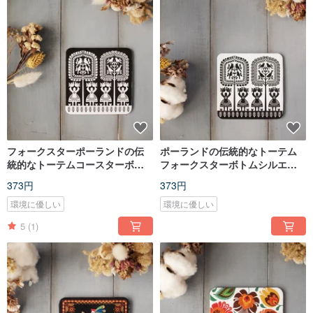
フォークスターポーランドの伝
ポーランドの伝統的なトーテム
統的なトーテムコースターボト
フォークスターボトムシルエッ
ムブラックシルエットシングル
トシングルピースのホワイトコ
373円
373円
ピース
ースター
環境に優しい
環境に優しい
5
(1)