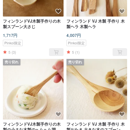
フィンランドVJ木製手作りの木
フィンランド VJ 木製 手作り 木
製スプーン大さじ
製ヘラ 木製ヘラ
1,717円
4,007円
Pinkoi限定
Pinkoi限定
5
(3)
5
(1)
売り切れ
売り切れ
フィンランドVJ木製手作りの木
フィンランド VJ 木製 手作り 木
製の小さな木製のへらへら調味
製おたま 大きな木のスプーン 木