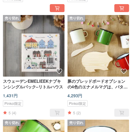
売り切れ
売り切れ
スウェーデンEMELIEEKナプキ
豚のブレッドボードオプション
ンシングルパック–リトルハウス
の4色のエナメルマグは、バター
ナイフが付属しています
1,431円
4,293円
Pinkoi限定
Pinkoi限定
5
(4)
5
(2)
売り切れ
売り切れ