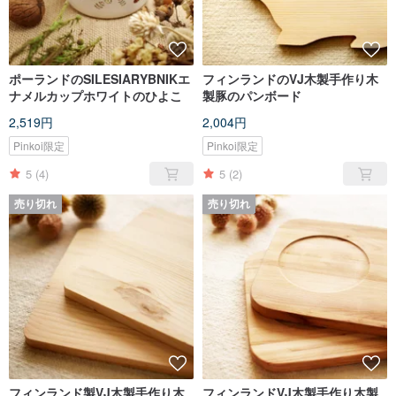
ポーランドのSILESIARYBNIKエ
フィンランドのVJ木製手作り木
ナメルカップホワイトのひよこ
製豚のパンボード
2,519円
2,004円
Pinkoi限定
Pinkoi限定
5
(4)
5
(2)
売り切れ
売り切れ
フィンランド製VJ木製手作り木
フィンランドVJ木製手作り木製