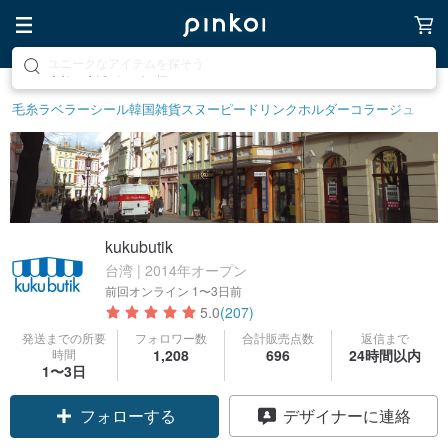
素敵な生活グッズを探そう
毛糸
ラベラーシール
韓国雑貨
スヌーピー
ドリンクホルダー
コラージュ
kukubutik
台湾 | 2014年オープン
前回オンライン
1〜3日前
5.0
(207)
発送までの所要
フォロワー数
合計販売点数
返信まで
時間
1,208
696
24時間以内
1〜3日
フォローする
デザイナーに連絡