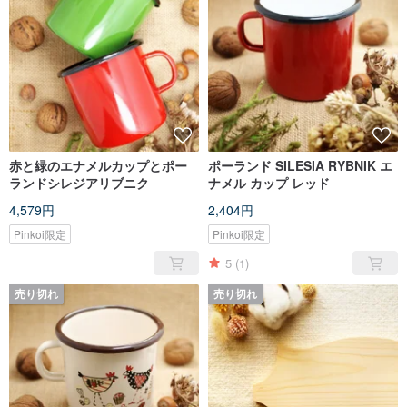
赤と緑のエナメルカップとポー
ポーランド SILESIA RYBNIK エ
ランドシレジアリブニク
ナメル カップ レッド
4,579円
2,404円
Pinkoi限定
Pinkoi限定
5
(1)
売り切れ
売り切れ