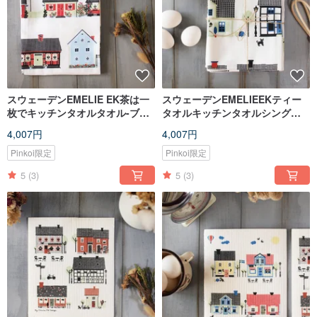
スウェーデンEMELIE EK茶は一
スウェーデンEMELIEEKティー
枚でキッチンタオルタオル-ブル
タオルキッチンタオルシングル
ー鳥風船教会
ピース–フラッグバルーンハウス
4,007円
4,007円
Pinkoi限定
Pinkoi限定
5
(3)
5
(3)