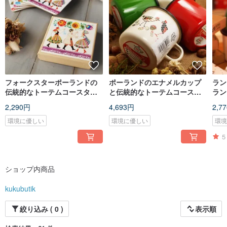
フォークスターポーランドの
ポーランドのエナメルカップ
ラン
伝統的なトーテムコースター
と伝統的なトーテムコースタ
ラン
の結婚式6人がグループに
ー6のランダムな組み合わせを
的な
2,290円
4,693円
2,7
グループに
環境に優しい
環境に優しい
環
5
ショップ内商品
kukubutik
絞り込み ( 0 )
表示順