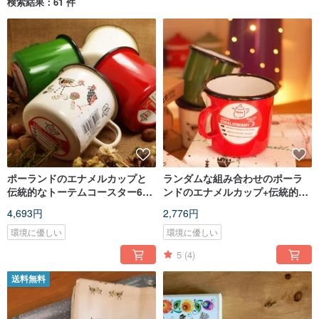
検索結果：61 件
ポーランドのエナメルカップと
ランダムな組み合わせのポーラ
伝統的なトーテムコースター6の
ンドのエナメルカップ+伝統的な
ランダムな組み合わせをグルー
トーテムコースター
4,693円
2,776円
プに
環境に優しい
環境に優しい
5
(4)
送料無料