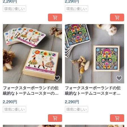
2,290円
2,290円
やします
費やします
環境に優しい
環境に優しい
フォークスターポーランドの伝
フォークスターポーランドの伝
統的なトーテムコースターの結
統的なトーテムコースターオン
婚式6人がグループに
ドリ6人がグループに
2,290円
2,290円
環境に優しい
環境に優しい