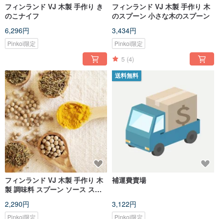
フィンランド VJ 木製 手作り き
フィンランド VJ 木製 手作り 木
のこナイフ
のスプーン 小さな木のスプーン
6,296円
3,434円
Pinkoi限定
Pinkoi限定
5
(4)
送料無料
フィンランド VJ 木製 手作り 木
補運費賣場
製 調味料 スプーン ソース スプ
ーン
2,290円
3,122円
Pinkoi限定
Pinkoi限定