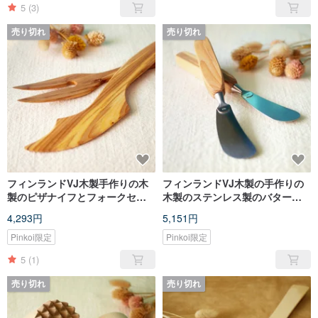
5
(3)
売り切れ
売り切れ
フィンランドVJ木製手作りの木
フィンランドVJ木製の手作りの
製のピザナイフとフォークセッ
木製のステンレス製のバターナ
ト
イフ
4,293円
5,151円
Pinkoi限定
Pinkoi限定
5
(1)
売り切れ
売り切れ