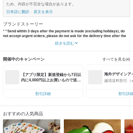
ため、内容が不完全な場合があります。
日本語に翻訳
原文を表示
ブランドストーリー
***
Send within 3 days after the payment is made (excluding holidays), do
not accept urgent orders, please do not ask for the delivery time after the
order is placed, thank you for your cooperation.
***
続きを読む
Everyday we cook for our family. For the choice of daily necessities, we have
paranoia of energy saving, safety and good quality. Especially, we especially
開催中のキャンペーン
すべてを見る(4)
like the warm texture of hand works. The current selection of products includes
handmade wood from Finland, Swedish household items, Polish cups and so
on. All goods are made in the country of origin.
海外デザインア
【アプリ限定】新規登録から7日以
KukuButik is a small shop that specializes in sharing textures. Continuously
入
内に4,000円以上お買いもので送料
越境送料割引（
search for and select all the good quality objects from all over the world, let the
無料（最大500円OFF）
small things in the rich life, and hope to bring more fresh inspiration to the
friends who love to cook.
割引詳細
割引詳
おすすめの人気商品