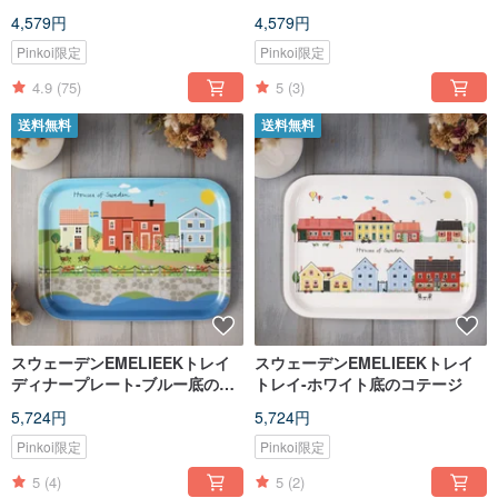
パウト ポアラー
4,579円
4,579円
Pinkoi限定
Pinkoi限定
4.9
(75)
5
(3)
送料無料
送料無料
スウェーデンEMELIEEKトレイ
スウェーデンEMELIEEKトレイ
ディナープレート-ブルー底のコ
トレイ-ホワイト底のコテージ
テージ
5,724円
5,724円
Pinkoi限定
Pinkoi限定
5
(4)
5
(2)