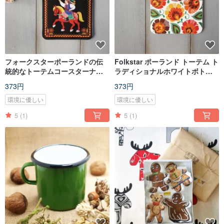
フォークスターポーランドの伝
Folkstar ポーランド トーテム ト
統的なトーテムコースターナイ
ラディショナルホワイトボトム
トワンピース
オレンジフラワー コースター 単
373円
373円
品
環境に優しい
環境に優しい
5
(1)
5
(1)