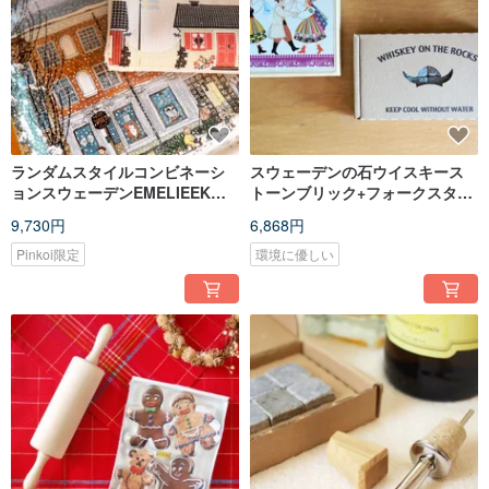
ランダムスタイルコンビネーシ
スウェーデンの石ウイスキース
ョンスウェーデンEMELIEEKト
トーンブリック+フォークスター
レイディナープレート+
ポーランドのトーテムコースタ
9,730円
6,868円
EMELIEEKティータオル
ーランダムグループ
Pinkoi限定
環境に優しい