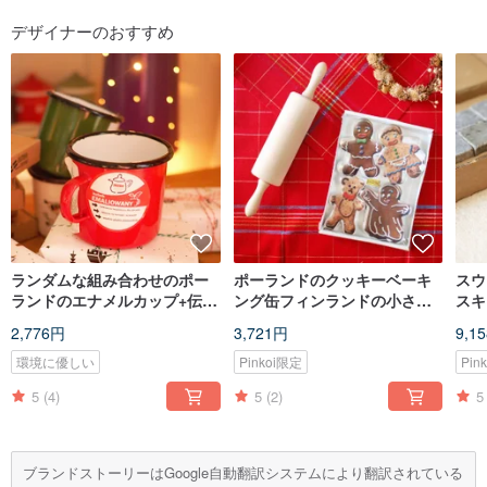
デザイナーのおすすめ
ランダムな組み合わせのポー
ポーランドのクッキーベーキ
スウ
ランドのエナメルカップ+伝統
ング缶フィンランドの小さな
スキ
的なトーテムコースター
麺棒
PU
2,776円
3,721円
9,1
ンデ
環境に優しい
Pinkoi限定
Pin
5
(4)
5
(2)
5
ブランドストーリーはGoogle自動翻訳システムにより翻訳されている