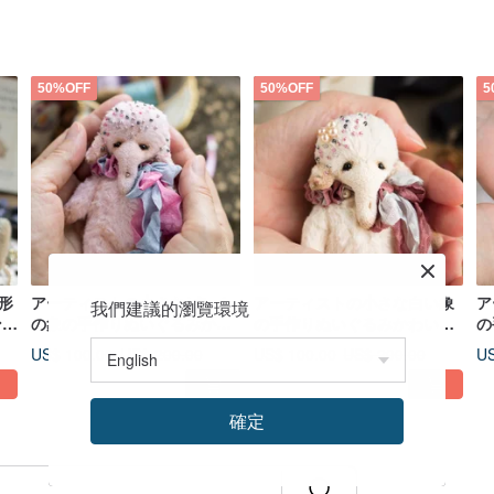
50%OFF
50%OFF
5
形
アーティストの小さなピンク
アーティストの小さな白い象
ア
我們建議的瀏覽環境
ンク
の象の手作りぬいぐるみかわ
の手作りぬいぐるみかわいい
の
ぐ
いいぬいぐるみ
ぬいぐるみ
ぬ
US$ 100.00
US$ 100.00
US
US$ 200.00
US$ 200.00
確定