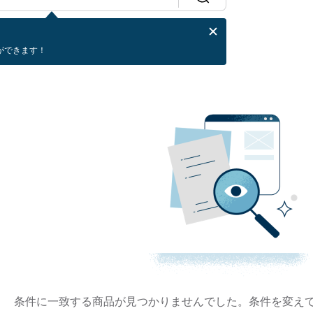
ができます！
条件に一致する商品が見つかりませんでした。条件を変え