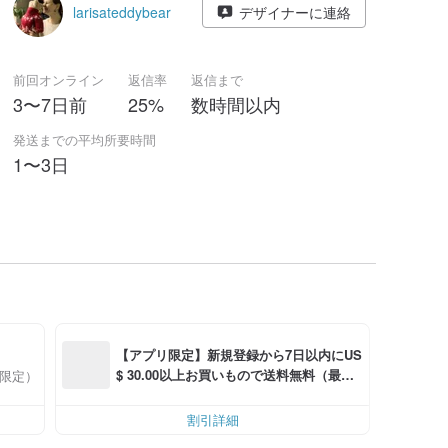
larisateddybear
デザイナーに連絡
前回オンライン
返信率
返信まで
3〜7日前
25%
数時間以内
発送までの平均所要時間
1〜3日
【アプリ限定】新規登録から7日以内にUS
$ 30.00以上お買いもので送料無料（最大U
品限定）
S$ 6.00OFF）
細
割引詳細