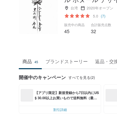
台湾
2020年オープン
5.0
(7)
販売中の商品
合計販売点数
45
32
商品
ブランドストーリー
返品・交
45
開催中のキャンペーン
すべてを見る(2)
【アプリ限定】新規登録から7日以内にUS
$ 30.00以上お買いもので送料無料（最大U
S$ 6.00OFF）
割引詳細