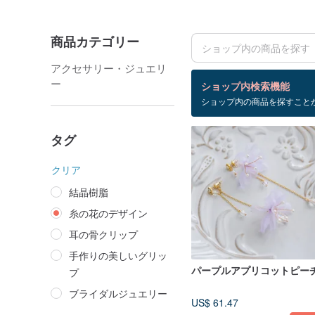
商品カテゴリー
アクセサリー・ジュエリ
検索結果：8 件
ー
ショップ内検索機能
ショップ内の商品を探すこと
糸の花のデザイン
タグ
クリア
結晶樹脂
糸の花のデザイン
耳の骨クリップ
手作りの美しいグリッ
パープルアプリコットピー
プ
ブライダルジュエリー
US$ 61.47