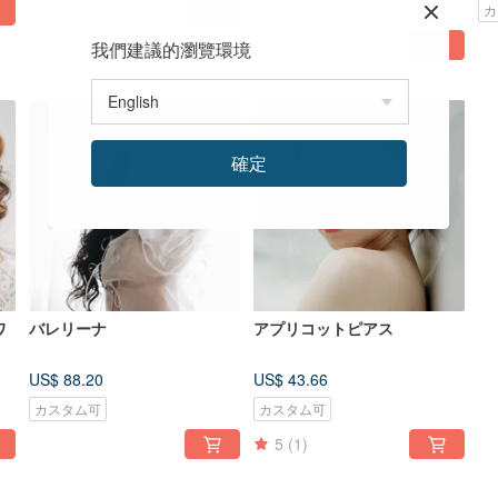
カスタム可
カ
我們建議的瀏覽環境
確定
ワ
バレリーナ
アプリコットピアス
US$ 88.20
US$ 43.66
カスタム可
カスタム可
5
(1)