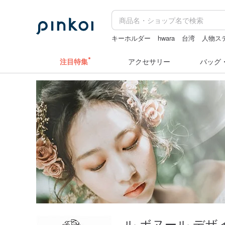
キーホルダー
hwara
台湾
人物ス
ラベルシール
スヌーピー
注目特集
アクセサリー
バッグ
ル ボヌール デザ