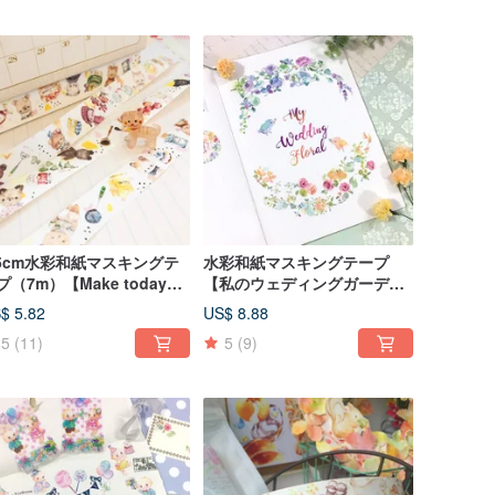
.5cm水彩和紙マスキングテ
水彩和紙マスキングテープ
プ（7m）【Make today
【私のウェディングガーデ
eat】
ン】
$ 5.82
US$ 8.88
5
(11)
5
(9)