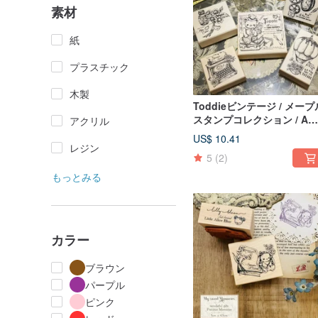
素材
紙
プラスチック
木製
Toddieビンテージ / メープ
スタンプコレクション / A
アクリル
Journey Through Good
US$ 10.41
Times
レジン
5
(2)
もっとみる
カラー
ブラウン
パープル
ピンク