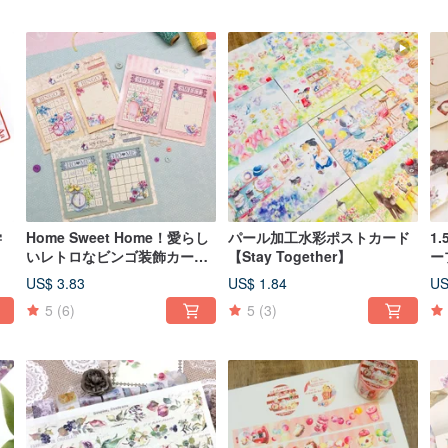
学
Home Sweet Home！愛らし
パール加工水彩ポストカード
1
いレトロなビンゴ装飾カード /
【Stay Together】
ー
メッセージカード / メモ帳
gr
US$ 3.83
US$ 1.84
US
5
(6)
5
(3)