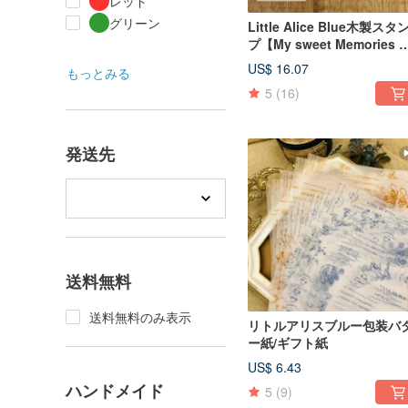
レッド
グリーン
Little Alice Blue木製スタ
プ【My sweet Memories 
しい思い出】
US$ 16.07
もっとみる
5
(16)
発送先
送料無料
送料無料のみ表示
リトルアリスブルー包装バ
ー紙/ギフト紙
US$ 6.43
ハンドメイド
5
(9)