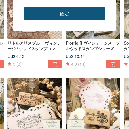
確定
ル
リトルアリスブルー ヴィンテ
Florrie R ヴィンテージメープ
S
ージ / ウッドスタンプコレク
ルウッドスタンプシリーズ
タ
ション / 素敵なプチモチーフ
【大切な思い出と共に】
な
US$ 6.13
US$ 10.41
US
5
(3)
4.9
(14)