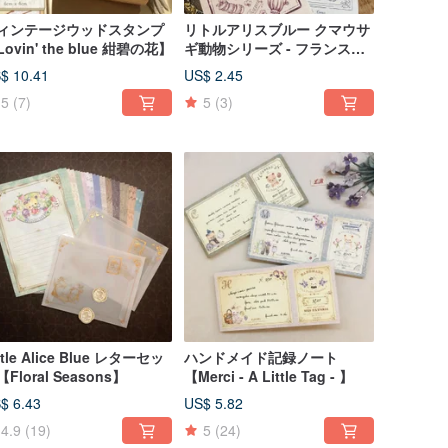
ィンテージウッドスタンプ
リトルアリスブルー クマウサ
ovin' the blue 紺碧の花】
ギ動物シリーズ - フランスア
ンティークボタンボックス表
$ 10.41
US$ 2.45
紙風ステッカー
5
(7)
5
(3)
ttle Alice Blue レターセッ
ハンドメイド記録ノート
Floral Seasons】
【Merci - A Little Tag - 】
$ 6.43
US$ 5.82
4.9
(19)
5
(24)