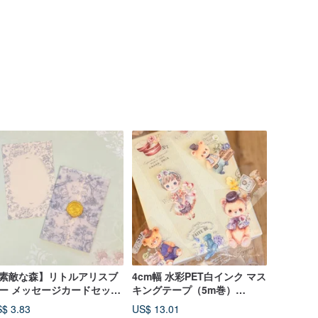
素敵な森】リトルアリスブ
4cm幅 水彩PET白インク マス
ー メッセージカードセット
キングテープ（5m巻）
包装紙＆シーリングワック
【Bonjour】
$ 3.83
US$ 13.01
付き）