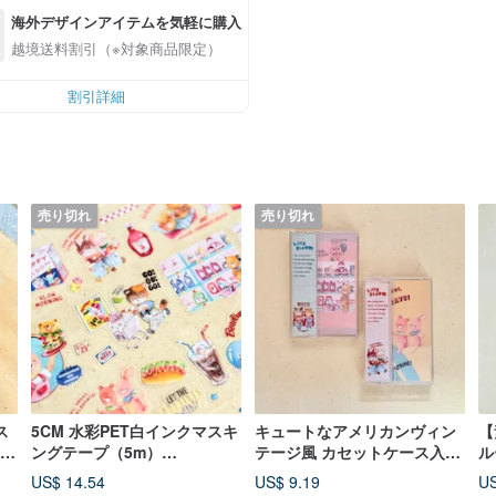
海外デザインアイテムを気軽に購入
越境送料割引（※対象商品限定）
割引詳細
売り切れ
売り切れ
ス
5CM 水彩PET白インクマスキ
キュートなアメリカンヴィン
【
e
ングテープ（5m）
テージ風 カセットケース入り
ル
【MORNING HAVE TO
両面メモパッド 2種
（
US$ 14.54
US$ 9.19
US
BREAKFAST】切り取り線付
ス