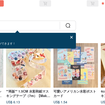
き
ができます！
シ
**再販** 1.5CM 水彩和紙マス
可愛いアメリカン水彩ポスト
4
ー
キングテープ（7m）【Make
カード
キ
today great】剥離紙付き
【
US$ 6.13
US$ 1.54
US