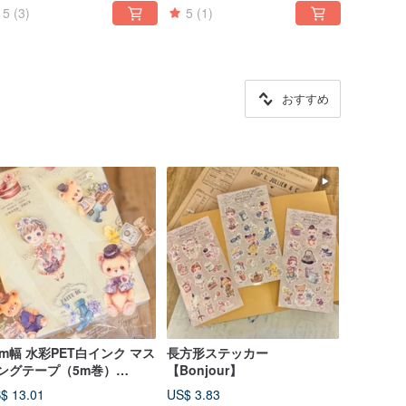
5
(3)
5
(1)
おすすめ
cm幅 水彩PET白インク マス
長方形ステッカー
ングテープ（5m巻）
【Bonjour】
Bonjour】
$ 13.01
US$ 3.83