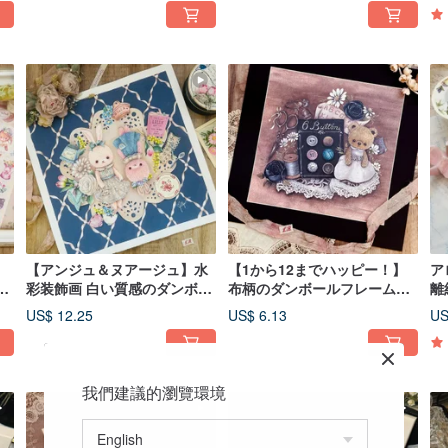
【アンジュ＆ヌアージュ】水
【1から12までハッピー！】
ア
彩装飾画 白い質感のダンボー
布柄のダンボールフレーム付
離
ルフレーム
き装飾画
US$ 12.25
US$ 6.13
US
我們建議的瀏覽環境