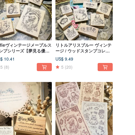
ofieヴィンテージメープルス
リトルアリスブルー ヴィンテ
ンプシリーズ【夢見る優雅
ージ / ウッドスタンプコレク
天使】
ション / 素敵なプチモチーフ
$ 10.41
US$ 9.49
5
(8)
5
(20)