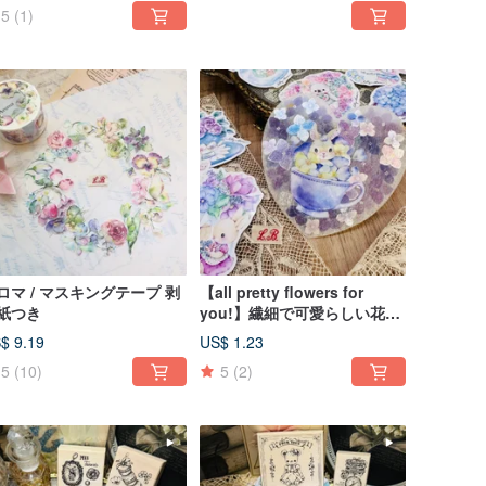
5
(1)
ロマ / マスキングテープ 剥
【all pretty flowers for
紙つき
you!】繊細で可愛らしい花々
の白インクビッグステッカー
$ 9.19
US$ 1.23
5
(10)
5
(2)