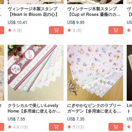
ン
ヴィンテージ木製スタンプ
ヴィンテージ木製スタンプ
ヴ
美
【Heart in Bloom 花の心】
【Cup of Roses 薔薇のカッ
【L
プ】
US$ 10.41
US$ 9.95
US
5
(8)
5
(5)
タ
クラシカルで美しいLovely
にぎやかなピンクのラブリー
Li
Home【多用途に使えるかわ
ガーデン【多用途に使えるか
ト【
いい包装紙・手帳デコレーシ
わいい包装紙・手帳デコレー
US$ 7.35
US$ 7.35
US
ョンペーパー】
ション紙】
4.8
(13)
5
(13)