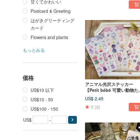
甘くてかわいい
Postcard & Greeting
はがきグリーティング
カード
Flowers and plants
もっとみる
価格
アニマル光沢ステッカー
US$10 以下
【Petit bébé 可愛い動物た
ち】3種類から選べます
US$ 2.45
US$10 - 50
5
(6)
US$100 - 150
US$
-