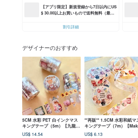
【アプリ限定】新規登録から7日以内にUS
$ 30.00以上お買いもので送料無料（最大U
S$ 6.00OFF）
割引詳細
デザイナーのおすすめ
5CM 水彩 PET 白インクマス
**再販** 1.5CM 水彩和紙マ
キングテープ（5m）【九龍城
キングテープ（7m）【Mak
砦】切り取り線付き
today great】剥離紙付き
US$ 14.54
US$ 6.13