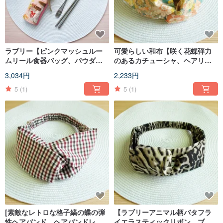
ラブリー【ピンクマッシュルー
可愛らしい和布【咲く花蝶弾力
ムリール食器バッグ、パウダ
のあるカチューシャ、ヘアリン
ー】ツールバッグ、ペンケース
グ】イエローオレンジE
3,034円
2,233円
【防水内部】
5
(1)
5
(1)
[素敵なレトロな格子縞の蝶の弾
【ラブリーアニマル柄バタフラ
性ヘアバンド、ヘアバンドレッ
イエラスティックリボン、ブラ