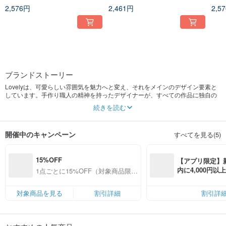
ス、現金収納袋
ス、現金整理袋
ケー
2,576円
2,461円
2,5
ブランドストーリー
Lovelyは、可愛らしい雰囲気を魅力へと変え、それをメインのデザイン要素と
しています。手作り職人の精神を持ったデザイナーが、すべての作品に独自の
生命力を吹き込みます。温かく、可愛く、甘く癒される雰囲気をお届けし、作
続きを読む
品が物語を語るように、あなたのリラックスした毎日を彩ります。
￭ 陶器商品 ￭
開催中のキャンペーン
すべてを見る(5)
手作りの陶器はどれも世界に一つだけのものです。土、水、空気の完璧な融合
であり、温度と釉薬をコントロールしながら高温で焼き上げることで、千変万
化の可能性を秘めています。すべて手作業で作られており、自然な質感を持
15%OFF
ち、形や輪郭は一つひとつ異なりますが、手作りならではの温もりが感じられ
【アプリ限定】
ます。
内に4,000円
1点ごとに15%OFF（対象商品限
無料（最大500円
定）
: : : : 焼成方法：【酸化焼成】【還元焼成】
: : : : 天然の無毒な釉薬を使用しており、食器としてお使いいただけます。
対象商品を見る
割引詳細
割引詳
: : : : オーダーメイド：【当ショップの既存デザインをベースとします。製作期
間は土日祝日を除き10日間です】
￭ 布製商品 ￭