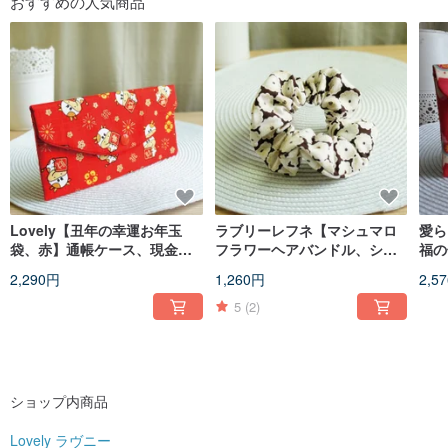
おすすめの人気商品
台湾製の生地をはじめ、日本、欧米、韓国から輸入した生地を使用し、手縫い
で製作しています。安心してお買い求めください n_n
: : : : よくある質問：【名入れ刺繍サービスはございません】【手縫いのレザー
ネームタグを追加購入いただけます】
: : : : 毎月のイベント：【詳細はトップのお知らせをご覧ください ^^】
: : : : 商品数：【まとまった数量をご希望の場合はご相談ください n_n】
: : : : オーダーメイド：【当ショップの既存デザインをベースとします。生地変
更のオーダーは別途お見積りとなります。製作期間は土日祝日を除き10日間で
す】
: : : : 包装について：【紙袋に入れて発送いたします。ギフト用にご希望の場合
は事前にお知らせください n_n ありがとうございます】
: : : : 営業時間・お問い合わせ対応：【月曜日〜金曜日、午前10時〜午後6時
（UTC+8）】
Lovely【丑年の幸運お年玉
ラブリーレフネ【マシュマロ
愛ら
: : : : 輸入生地は数量限定ですので、お気に入りの柄はお早めに！
袋、赤】通帳ケース、現金整
フラワーヘアバンドル、シュ
福の
: : : : 発送日は月曜から金曜の正午です。郵便局は土日休みとなります。
理袋
シュ】
ケー
: : : : 当店のドリンクホルダーは2サイズ展開です ^^ 1つは【コンビニの紙コッ
2,290円
1,260円
2,5
プ】用、もう1つは【700ccのLサイズカップ（例：樺達、50嵐など）】用で
す。2つのサイズは兼用できませんので、ご注文前に必ず説明をよくお読みくだ
5
(2)
さい n_n
by 毛球 Moji
ショップ内商品
Lovely ラヴニー