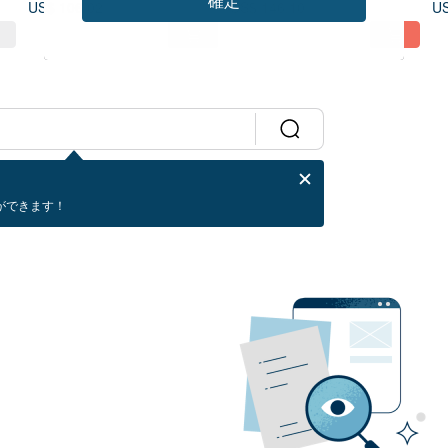
確定
US$ 106.02
US$ 146.10
US
折り返し 純カシミヤ帽子 極暖
の肌触り pashmina 軽くて暖
送
か
ができます！