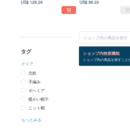
US$ 128.29
US$ 88.20
ー帽 北欧風
タイル
タグ
検索結果：0 件
ショップ内検索機能
ショップ内の商品を探すこと
登山+保暖帽
クリア
北欧
手編み
ボヘミア
暖かい帽子
ニット帽
もっとみる