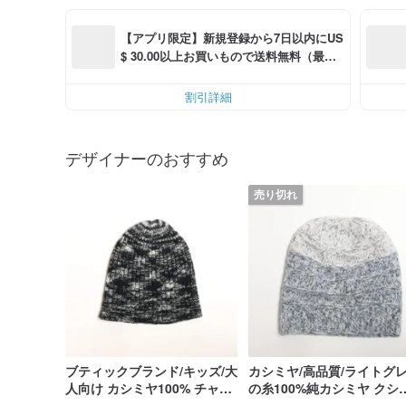
【アプリ限定】新規登録から7日以内にUS
$ 30.00以上お買いもので送料無料（最大U
S$ 6.00OFF）
割引詳細
デザイナーのおすすめ
売り切れ
ブティックブランド/キッズ/大
カシミヤ/高品質/ライトグ
人向け カシミヤ100% チャコ
の糸100%純カシミヤ クシ
ールグレー雲霧カラー ビーニ
ッと折り返しニット帽 北欧