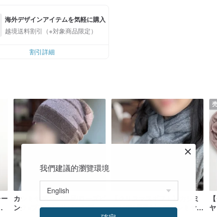
海外デザインアイテムを気軽に購入
越境送料割引（※対象商品限定）
割引詳細
我們建議的瀏覽環境
レー
カシミヤ/究極の逸品/ローズピ
【クリスマスギフト】カシミ
【
ュ
ンク×ブラウン リバーシブル
ヤ100%原毛ピュアカシミヤ
ヤ
ス
カシミヤ100% クシュクシュ
スモールマフラー グレー 極上
イ