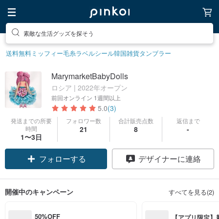
素敵な生活グッズを探そう
送料無料
ミッフィー
毛糸
ラベルシール
韓国雑貨
タンブラー
MarymarketBabyDolls
ロシア | 2022年オープン
前回オンライン
1週間以上
5.0
(3)
発送までの所要
フォロワー数
合計販売点数
返信まで
時間
21
8
-
1〜3日
フォローする
デザイナーに連絡
開催中のキャンペーン
すべてを見る(2)
50%OFF
【アプリ限定】