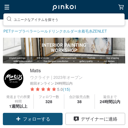
ユニークなアイテムを探そう
PETテープ
ラベラーシール
ドリンクホルダー
水着
毛糸
ZENLET
Matis
ウクライナ | 2023年オープン
前回オンライン
24時間以内
5.0
(15)
発送までの所要
フォロワー数
合計販売点数
返信まで
時間
328
38
24時間以内
1週間以上
フォローする
デザイナーに連絡