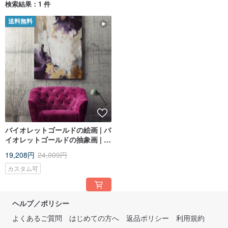
検索結果：1 件
送料無料
バイオレットゴールドの絵画 | バ
イオレットゴールドの抽象画 | バ
イオレットゴールドのウォール
19,208円
24,009円
アート | ブルーム
カスタム可
ヘルプ／ポリシー
よくあるご質問
はじめての方へ
返品ポリシー
利用規約