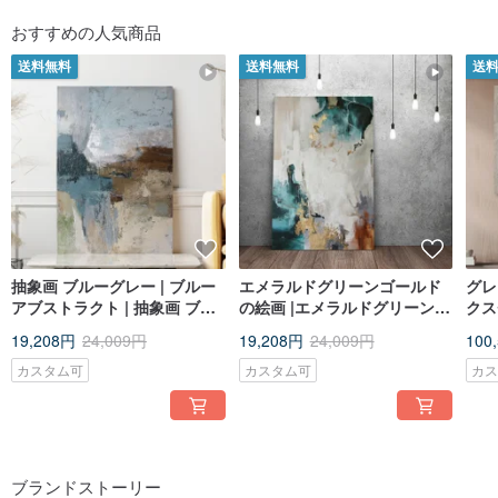
おすすめの人気商品
送料無料
送料無料
送
抽象画 ブルーグレー | ブルー
エメラルドグリーンゴールド
グレ
アブストラクト | 抽象画 ブル
の絵画 |エメラルドグリーンゴ
クス
ー | 秋 2
ールドの抽象画 |エメラルドグ
19,208円
24,009円
19,208円
24,009円
100
リーンのウォールアート | エ
メラルドブルーム
カスタム可
カスタム可
カ
ブランドストーリー