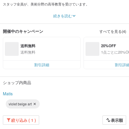
スタッフ全員が、美術分野の高等教育を受けています。
私たちは行動力にあふれながらも、細部まで慎重かつ丁寧に向き合います。
続きを読む
現代的な表現を愛すると同時に、古典への敬意も大切にしています。
豊かな想像力と確かな技術を生かし、あらゆる芸術的なアイデアを高い品質で
形にします。
開催中のキャンペーン
すべてを見る(4)
私たちの工房には 9 名のアーティストが在籍しており、これまでにインテリア
のためのオリジナル絵画を 150 点以上制作してきました。
送料無料
20%OFF
お客様の絵画選びをお手伝いします。
送料無料
1点ごとに20%O
絵画を飾りたい壁の写真をお送りいただければ、デザイナーがカタログの中か
ら最適な作品をご提案し、設置イメージを作成します。
割引詳細
割引詳
作品のテーマやサイズを、より気軽にお選びいただけます。
ショップ内商品
Matis
violet beige art
絞り込み ( 1 )
表示順