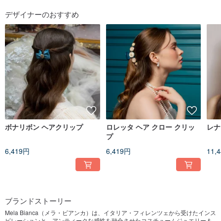
デザイナーのおすすめ
ボナリボン ヘアクリップ
ロレッタ ヘア クロー クリッ
レナ
プ
6,419円
6,419円
11,
ブランドストーリー
Mela Bianca（メラ・ビアンカ）は、イタリア・フィレンツェから受けたインス
ピレーションと、アンティークな感性を融合させたコスチュームジュエリー＆