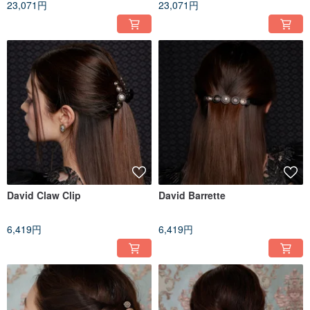
23,071円
23,071円
David Claw Clip
David Barrette
6,419円
6,419円