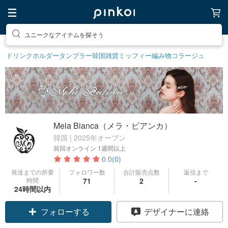
素敵な生活グッズを探そう
ドリンクホルダー
タンブラー
韓国雑貨
ミッフィー
編み物
コラージュ
Mela Bianca（メラ・ビアンカ）
韓国 | 2025年オープン
前回オンライン
1週間以上
0.0
(0)
発送までの所要
フォロワー数
合計販売点数
返信まで
時間
71
2
-
24時間以内
フォローする
デザイナーに連絡