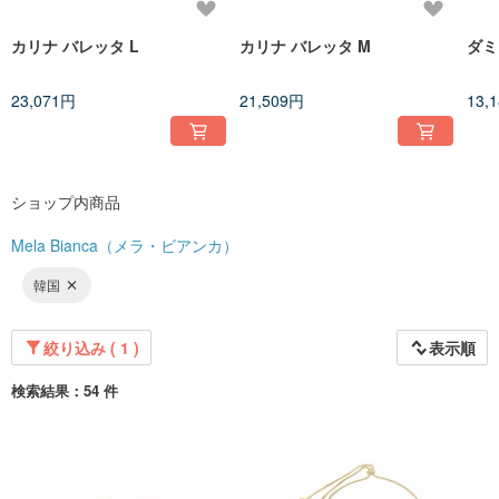
カリナ バレッタ L
カリナ バレッタ M
ダミ
23,071円
21,509円
13,
ショップ内商品
Mela Bianca（メラ・ビアンカ）
韓国
絞り込み ( 1 )
表示順
検索結果：54 件