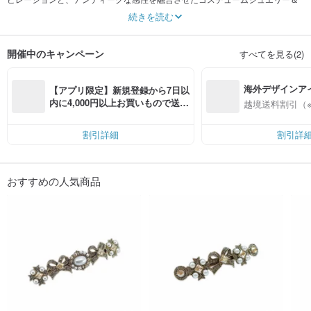
ヘアアクセサリーのデザイナーズブランドです。
続きを読む
イタリア語で「白いリンゴ」を意味するブランド名には、
アダムとイブが切望した禁断の果実の「致命的な美しさ」や、
開催中のキャンペーン
すべてを見る(2)
白雪姫を魅了した「毒リンゴ」の危うい魅力が込められています。
お客様一人ひとりが、自分の中に眠る本来の美しさを取り戻せるように。
海外デザインア
私たちはすべての商品を自社で企画・デザイン・制作しています。
【アプリ限定】新規登録から7日以
入
内に4,000円以上お買いもので送料
越境送料割引（
Instagram @melabianca_official
無料（最大500円OFF）
割引詳細
割引詳
おすすめの人気商品